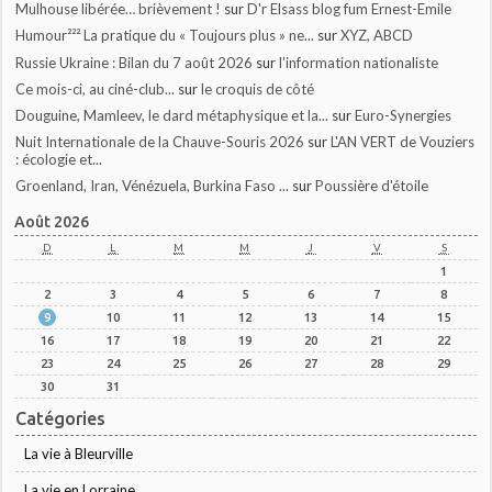
Mulhouse libérée… brièvement !
sur
D'r Elsass blog fum Ernest-Emile
Humour²²² La pratique du « Toujours plus » ne...
sur
XYZ, ABCD
Russie Ukraine : Bilan du 7 août 2026
sur
l'information nationaliste
Ce mois-ci, au ciné-club...
sur
le croquis de côté
Douguine, Mamleev, le dard métaphysique et la...
sur
Euro-Synergies
Nuit Internationale de la Chauve-Souris 2026
sur
L'AN VERT de Vouziers
: écologie et...
Groenland, Iran, Vénézuela, Burkina Faso ...
sur
Poussière d'étoile
Août 2026
D
L
M
M
J
V
S
1
2
3
4
5
6
7
8
9
10
11
12
13
14
15
16
17
18
19
20
21
22
23
24
25
26
27
28
29
30
31
Catégories
La vie à Bleurville
La vie en Lorraine