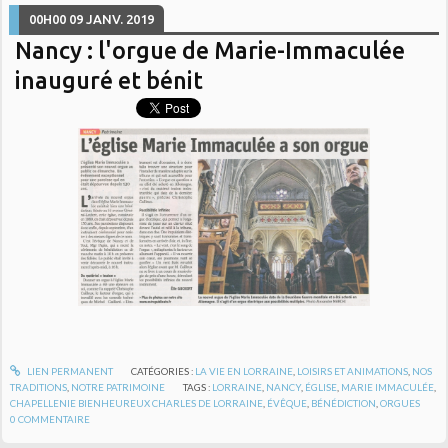
00H00
09
JANV. 2019
Nancy : l'orgue de Marie-Immaculée
inauguré et bénit
LIEN PERMANENT
CATÉGORIES :
LA VIE EN LORRAINE
,
LOISIRS ET ANIMATIONS
,
NOS
TRADITIONS
,
NOTRE PATRIMOINE
TAGS :
LORRAINE
,
NANCY
,
ÉGLISE
,
MARIE IMMACULÉE
,
CHAPELLENIE BIENHEUREUX CHARLES DE LORRAINE
,
ÉVÊQUE
,
BÉNÉDICTION
,
ORGUES
0
COMMENTAIRE