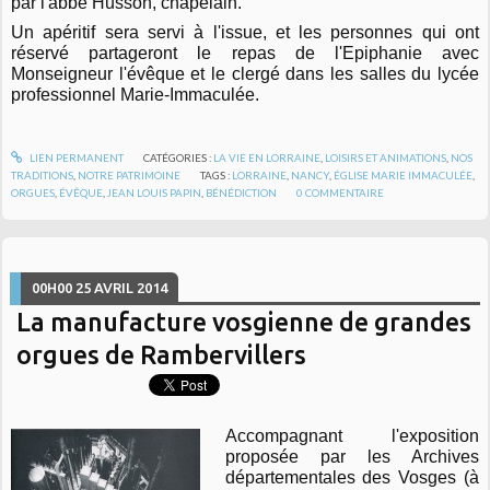
par l'abbé Husson, chapelain.
Un apéritif sera servi à l'issue, et les personnes qui ont
réservé partageront le repas de l'Epiphanie avec
Monseigneur l'évêque et le clergé dans les salles du lycée
professionnel Marie-Immaculée.
LIEN PERMANENT
CATÉGORIES :
LA VIE EN LORRAINE
,
LOISIRS ET ANIMATIONS
,
NOS
TRADITIONS
,
NOTRE PATRIMOINE
TAGS :
LORRAINE
,
NANCY
,
ÉGLISE MARIE IMMACULÉE
,
ORGUES
,
ÉVÊQUE
,
JEAN LOUIS PAPIN
,
BÉNÉDICTION
0
COMMENTAIRE
00H00
25
AVRIL 2014
La manufacture vosgienne de grandes
orgues de Rambervillers
Accompagnant l'exposition
proposée par les Archives
départementales des Vosges (à