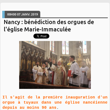
00H00
07
JANV. 2019
Nancy : bénédiction des orgues de
l'église Marie-Immaculée
Il s'agit de la première inauguration d'un
orgue à tuyaux dans une église nancéienne
depuis au moins 90 ans
.