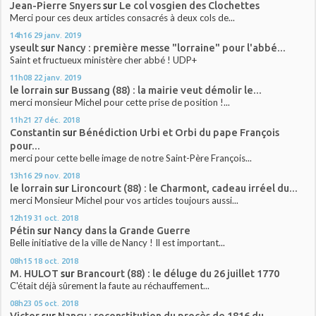
Jean-Pierre Snyers
sur
Le col vosgien des Clochettes
Merci pour ces deux articles consacrés à deux cols de...
14h16
29
janv. 2019
yseult
sur
Nancy : première messe "lorraine" pour l'abbé...
Saint et fructueux ministère cher abbé ! UDP+
11h08
22
janv. 2019
le lorrain
sur
Bussang (88) : la mairie veut démolir le...
merci monsieur Michel pour cette prise de position !...
11h21
27
déc. 2018
Constantin
sur
Bénédiction Urbi et Orbi du pape François
pour...
merci pour cette belle image de notre Saint-Père François...
13h16
29
nov. 2018
le lorrain
sur
Lironcourt (88) : le Charmont, cadeau irréel du...
merci Monsieur Michel pour vos articles toujours aussi...
12h19
31
oct. 2018
Pétin
sur
Nancy dans la Grande Guerre
Belle initiative de la ville de Nancy ! Il est important...
08h15
18
oct. 2018
M. HULOT
sur
Brancourt (88) : le déluge du 26 juillet 1770
C'était déjà sûrement la faute au réchauffement...
08h23
05
oct. 2018
Victor
sur
Nancy : reconstitution du procès de 1816 du...