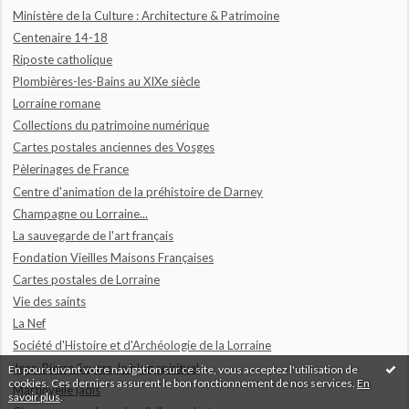
Ministère de la Culture : Architecture & Patrimoine
Centenaire 14-18
Riposte catholique
Plombières-les-Bains au XIXe siècle
Lorraine romane
Collections du patrimoine numérique
Cartes postales anciennes des Vosges
Pèlerinages de France
Centre d'animation de la préhistoire de Darney
Champagne ou Lorraine...
La sauvegarde de l'art français
Fondation Vieilles Maisons Françaises
Cartes postales de Lorraine
Vie des saints
La Nef
Société d'Histoire et d'Archéologie de la Lorraine
Jean-Pierre Snyers, le blog spirituel
En poursuivant votre navigation sur ce site, vous acceptez l'utilisation de
cookies. Ces derniers assurent le bon fonctionnement de nos services.
En
Martinvelle jadis
savoir plus
.