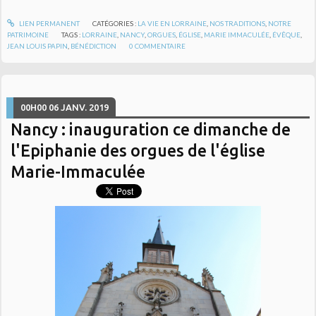
LIEN PERMANENT
CATÉGORIES :
LA VIE EN LORRAINE
,
NOS TRADITIONS
,
NOTRE
PATRIMOINE
TAGS :
LORRAINE
,
NANCY
,
ORGUES
,
ÉGLISE
,
MARIE IMMACULÉE
,
ÉVÊQUE
,
JEAN LOUIS PAPIN
,
BÉNÉDICTION
0
COMMENTAIRE
00H00
06
JANV. 2019
Nancy : inauguration ce dimanche de
l'Epiphanie des orgues de l'église
Marie-Immaculée