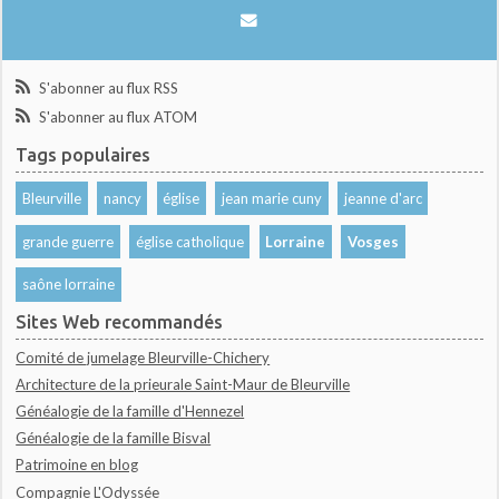
S'abonner au flux RSS
S'abonner au flux ATOM
Tags populaires
Bleurville
nancy
église
jean marie cuny
jeanne d'arc
grande guerre
église catholique
Lorraine
Vosges
saône lorraine
Sites Web recommandés
Comité de jumelage Bleurville-Chichery
Architecture de la prieurale Saint-Maur de Bleurville
Généalogie de la famille d'Hennezel
Généalogie de la famille Bisval
Patrimoine en blog
Compagnie L'Odyssée