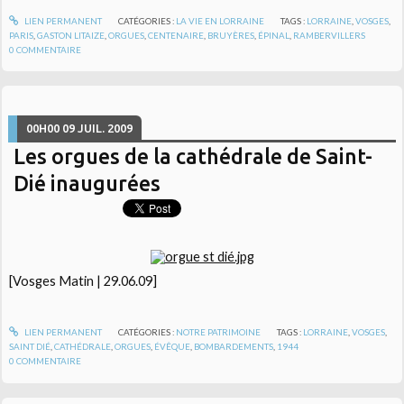
LIEN PERMANENT
CATÉGORIES :
LA VIE EN LORRAINE
TAGS :
LORRAINE
,
VOSGES
,
PARIS
,
GASTON LITAIZE
,
ORGUES
,
CENTENAIRE
,
BRUYÈRES
,
ÉPINAL
,
RAMBERVILLERS
0
COMMENTAIRE
00H00
09
JUIL. 2009
Les orgues de la cathédrale de Saint-
Dié inaugurées
[Vosges Matin | 29.06.09]
LIEN PERMANENT
CATÉGORIES :
NOTRE PATRIMOINE
TAGS :
LORRAINE
,
VOSGES
,
SAINT DIÉ
,
CATHÉDRALE
,
ORGUES
,
ÉVÊQUE
,
BOMBARDEMENTS
,
1944
0
COMMENTAIRE