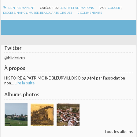
LIEN PERMANENT
CATÉGORIES :
LOISIRS ET ANIMATIONS
TAGS :
CONCERT
,
DIOCÈSE
,
NANCY
,
MUSÉE
,
BEAUX
,
ARTS
,
ORGUES
0
COMMENTAIRE
Twitter
@blidericus
À propos
HISTOIRE & PATRIMOINE BLEURVILLOIS Blog géré par l'association
non...
Lire la suite
Albums photos
Tous les albums