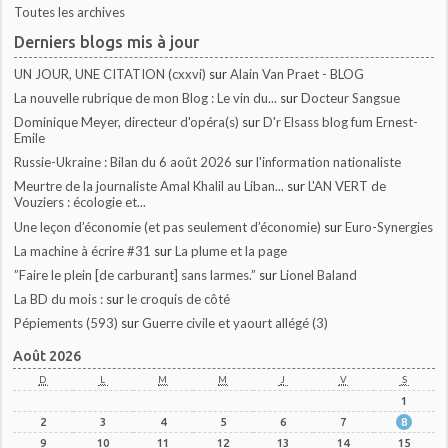
Toutes les archives
Derniers blogs mis à jour
UN JOUR, UNE CITATION (cxxvi)
sur
Alain Van Praet - BLOG
La nouvelle rubrique de mon Blog : Le vin du...
sur
Docteur Sangsue
Dominique Meyer, directeur d'opéra(s)
sur
D'r Elsass blog fum Ernest-
Emile
Russie-Ukraine : Bilan du 6 août 2026
sur
l'information nationaliste
Meurtre de la journaliste Amal Khalil au Liban...
sur
L'AN VERT de
Vouziers : écologie et...
Une leçon d’économie (et pas seulement d’économie)
sur
Euro-Synergies
La machine à écrire #31
sur
La plume et la page
”Faire le plein [de carburant] sans larmes.”
sur
Lionel Baland
La BD du mois :
sur
le croquis de côté
Pépiements (593)
sur
Guerre civile et yaourt allégé (3)
Août 2026
D
L
M
M
J
V
S
1
2
3
4
5
6
7
8
9
10
11
12
13
14
15