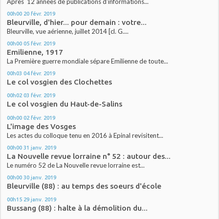
Après 12 années de publications d'informations...
00h00
20
févr. 2019
Bleurville, d'hier... pour demain : votre...
Bleurville, vue aérienne, juillet 2014 [cl. G....
00h00
05
févr. 2019
Emilienne, 1917
La Première guerre mondiale sépare Emilienne de toute...
00h03
04
févr. 2019
Le col vosgien des Clochettes
00h02
03
févr. 2019
Le col vosgien du Haut-de-Salins
00h00
02
févr. 2019
L'image des Vosges
Les actes du colloque tenu en 2016 à Epinal revisitent...
00h00
31
janv. 2019
La Nouvelle revue lorraine n° 52 : autour des...
Le numéro 52 de La Nouvelle revue lorraine est...
00h00
30
janv. 2019
Bleurville (88) : au temps des soeurs d'école
00h15
29
janv. 2019
Bussang (88) : halte à la démolition du...