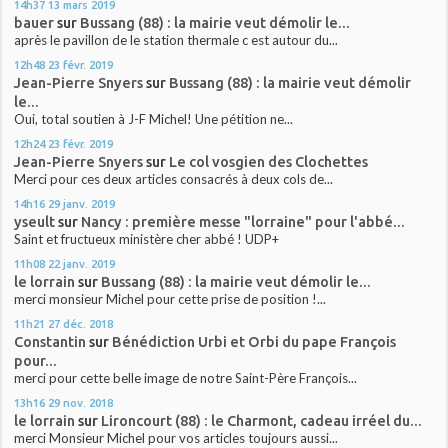
14h37
13
mars 2019
bauer
sur
Bussang (88) : la mairie veut démolir le...
après le pavillon de le station thermale c est autour du...
12h48
23
févr. 2019
Jean-Pierre Snyers
sur
Bussang (88) : la mairie veut démolir
le...
Oui, total soutien à J-F Michel! Une pétition ne...
12h24
23
févr. 2019
Jean-Pierre Snyers
sur
Le col vosgien des Clochettes
Merci pour ces deux articles consacrés à deux cols de...
14h16
29
janv. 2019
yseult
sur
Nancy : première messe "lorraine" pour l'abbé...
Saint et fructueux ministère cher abbé ! UDP+
11h08
22
janv. 2019
le lorrain
sur
Bussang (88) : la mairie veut démolir le...
merci monsieur Michel pour cette prise de position !...
11h21
27
déc. 2018
Constantin
sur
Bénédiction Urbi et Orbi du pape François
pour...
merci pour cette belle image de notre Saint-Père François...
13h16
29
nov. 2018
le lorrain
sur
Lironcourt (88) : le Charmont, cadeau irréel du...
merci Monsieur Michel pour vos articles toujours aussi...