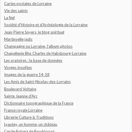
Cartes postales de Lorraine
Vie des saints
La Nef
Société d'Histoire et d'Archéologie de la Lorraine
Jean-Pierre Snyers, le blog spirituel
Martinvelle jadis
Champagne ou Lorraine, l'album photos
Chapellenie Bhx Charles de Habsbourg-Lorraine
Les oratoires : la base de données
Vosges Insolites
Images de la guerre 14-18
Les Amis de Saint-Nicolas-des-Lorrains
Boulevard Voltaire
Sainte Jeanne d'Arc
Dictionnaire topographique de la France
France royale Lorraine
Librairie Culture & Traditions
Lyautey, un homme, un château
Cercle Robert de Baudricourt