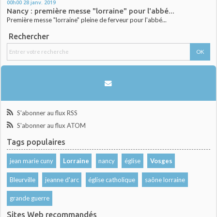
00h00
28
janv. 2019
Nancy : première messe "lorraine" pour l'abbé...
Première messe "lorraine" pleine de ferveur pour l'abbé...
Rechercher
S'abonner au flux RSS
S'abonner au flux ATOM
Tags populaires
jean marie cuny
Lorraine
nancy
église
Vosges
Bleurville
jeanne d'arc
église catholique
saône lorraine
grande guerre
Sites Web recommandés