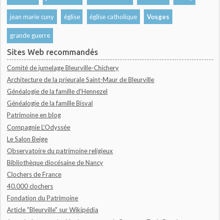
jean marie cuny
église
église catholique
Vosges
grande guerre
Sites Web recommandés
Comité de jumelage Bleurville-Chichery
Architecture de la prieurale Saint-Maur de Bleurville
Généalogie de la famille d'Hennezel
Généalogie de la famille Bisval
Patrimoine en blog
Compagnie L'Odyssée
Le Salon Beige
Observatoire du patrimoine religieux
Bibliothèque diocésaine de Nancy
Clochers de France
40.000 clochers
Fondation du Patrimoine
Article "Bleurville" sur Wikipédia