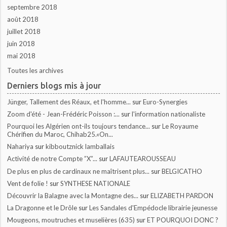
septembre 2018
août 2018
juillet 2018
juin 2018
mai 2018
Toutes les archives
Derniers blogs mis à jour
Jünger, Tallement des Réaux, et l'homme...
sur
Euro-Synergies
Zoom d'été - Jean-Frédéric Poisson :...
sur
l'information nationaliste
Pourquoi les Algérien ont-ils toujours tendance...
sur
Le Royaume
Chérifien du Maroc, Chihab25.«On...
Nahariya
sur
kibboutznick lamballais
Activité de notre Compte ”X”...
sur
LAFAUTEAROUSSEAU
De plus en plus de cardinaux ne maîtrisent plus...
sur
BELGICATHO
Vent de folie !
sur
SYNTHESE NATIONALE
Découvrir la Balagne avec la Montagne des...
sur
ELIZABETH PARDON
La Dragonne et le Drôle
sur
Les Sandales d'Empédocle librairie jeunesse
Mougeons, moutruches et muselières (635)
sur
ET POURQUOI DONC ?