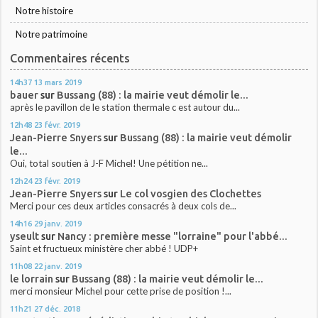
Notre histoire
Notre patrimoine
Commentaires récents
14h37
13
mars 2019
bauer
sur
Bussang (88) : la mairie veut démolir le...
après le pavillon de le station thermale c est autour du...
12h48
23
févr. 2019
Jean-Pierre Snyers
sur
Bussang (88) : la mairie veut démolir
le...
Oui, total soutien à J-F Michel! Une pétition ne...
12h24
23
févr. 2019
Jean-Pierre Snyers
sur
Le col vosgien des Clochettes
Merci pour ces deux articles consacrés à deux cols de...
14h16
29
janv. 2019
yseult
sur
Nancy : première messe "lorraine" pour l'abbé...
Saint et fructueux ministère cher abbé ! UDP+
11h08
22
janv. 2019
le lorrain
sur
Bussang (88) : la mairie veut démolir le...
merci monsieur Michel pour cette prise de position !...
11h21
27
déc. 2018