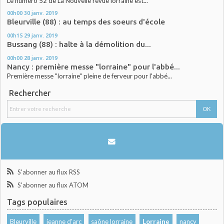
Le numéro 52 de La Nouvelle revue lorraine est...
00h00
30
janv. 2019
Bleurville (88) : au temps des soeurs d'école
00h15
29
janv. 2019
Bussang (88) : halte à la démolition du...
00h00
28
janv. 2019
Nancy : première messe "lorraine" pour l'abbé...
Première messe "lorraine" pleine de ferveur pour l'abbé...
Rechercher
S'abonner au flux RSS
S'abonner au flux ATOM
Tags populaires
Bleurville
jeanne d'arc
saône lorraine
Lorraine
nancy