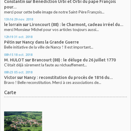
Constantin
sur
Bénédiction Urbi et Orbi du pape François
pour...
merci pour cette belle image de notre Saint-Père François...
13h16
29
nov. 2018
le lorrain
sur
Lironcourt (88) : le Charmont, cadeau irréel du...
merci Monsieur Michel pour vos articles toujours aussi...
12h19
31
oct. 2018
Pétin
sur
Nancy dans la Grande Guerre
Belle initiative de la ville de Nancy ! Il est important...
08h15
18
oct. 2018
M. HULOT
sur
Brancourt (88) : le déluge du 26 juillet 1770
C'était déjà sûrement la faute au réchauffement...
08h23
05
oct. 2018
Victor
sur
Nancy : reconstitution du procès de 1816 du...
Bravo ! Belle reconstitution. Merci à ces associations de...
Carte