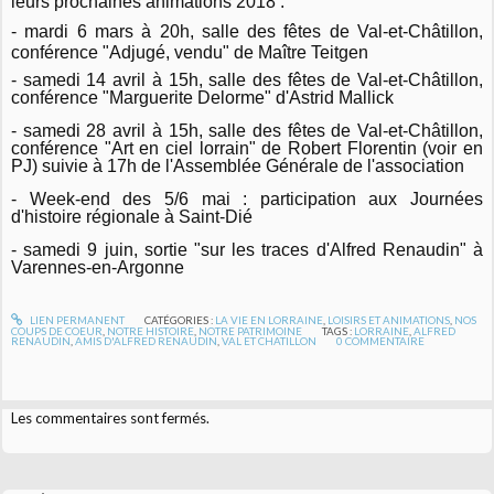
leurs prochaines animations 2018 :
- mardi 6 mars à 20h, salle des fêtes de Val-et-Châtillon,
conférence "Adjugé, vendu" de Maître Teitgen
- samedi 14 avril à 15h, salle des fêtes de Val-et-Châtillon,
conférence "Marguerite Delorme" d'Astrid Mallick
- samedi 28 avril à 15h, salle des fêtes de Val-et-Châtillon,
conférence "Art en ciel lorrain" de Robert Florentin (voir en
PJ) suivie à 17h de l'Assemblée Générale de l'association
- Week-end des 5/6 mai : participation aux Journées
d'histoire régionale à Saint-Dié
- samedi 9 juin, sortie "sur les traces d'Alfred Renaudin" à
Varennes-en-Argonne
LIEN PERMANENT
CATÉGORIES :
LA VIE EN LORRAINE
,
LOISIRS ET ANIMATIONS
,
NOS
COUPS DE COEUR
,
NOTRE HISTOIRE
,
NOTRE PATRIMOINE
TAGS :
LORRAINE
,
ALFRED
RENAUDIN
,
AMIS D'ALFRED RENAUDIN
,
VAL ET CHATILLON
0
COMMENTAIRE
Les commentaires sont fermés.