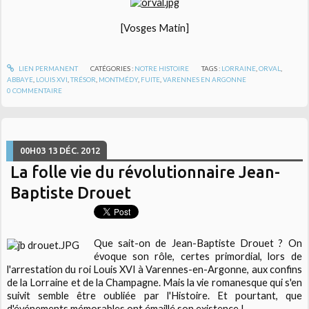
[Vosges Matin]
LIEN PERMANENT
CATÉGORIES :
NOTRE HISTOIRE
TAGS :
LORRAINE
,
ORVAL
,
ABBAYE
,
LOUIS XVI
,
TRÉSOR
,
MONTMÉDY
,
FUITE
,
VARENNES EN ARGONNE
0
COMMENTAIRE
00H03
13
DÉC. 2012
La folle vie du révolutionnaire Jean-
Baptiste Drouet
Que sait-on de Jean-Baptiste Drouet ? On
évoque son rôle, certes primordial, lors de
l'arrestation du roi Louis XVI à Varennes-en-Argonne, aux confins
de la Lorraine et de la Champagne. Mais la vie romanesque qui s'en
suivit semble être oubliée par l'Histoire. Et pourtant, que
d'événements mémorables ont émaillé son existence !