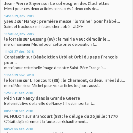
Jean-Pierre Snyers
sur
Le col vosgien des Clochettes
Merci pour ces deux articles consacrés à deux cols de...
14h16
29
janv. 2019
yseult
sur
Nancy : première messe "lorraine" pour l'abbé...
Saint et fructueux ministère cher abbé ! UDP+
11h08
22
janv. 2019
le lorrain
sur
Bussang (88) : la mairie veut démolir le...
merci monsieur Michel pour cette prise de position !...
11h21
27
déc. 2018
Constantin
sur
Bénédiction Urbi et Orbi du pape François
pour...
merci pour cette belle image de notre Saint-Père François...
13h16
29
nov. 2018
le lorrain
sur
Lironcourt (88) : le Charmont, cadeau irréel du...
merci Monsieur Michel pour vos articles toujours aussi...
12h19
31
oct. 2018
Pétin
sur
Nancy dans la Grande Guerre
Belle initiative de la ville de Nancy ! Il est important...
08h15
18
oct. 2018
M. HULOT
sur
Brancourt (88) : le déluge du 26 juillet 1770
C'était déjà sûrement la faute au réchauffement...
08h23
05
oct. 2018