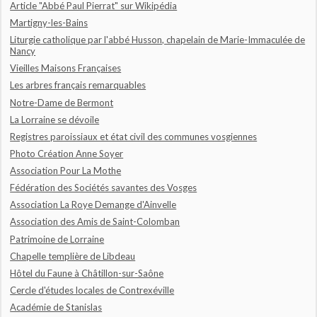
Article "Abbé Paul Pierrat" sur Wikipédia
Martigny-les-Bains
Liturgie catholique par l'abbé Husson, chapelain de Marie-Immaculée de
Nancy
Vieilles Maisons Françaises
Les arbres français remarquables
Notre-Dame de Bermont
La Lorraine se dévoile
Registres paroissiaux et état civil des communes vosgiennes
Photo Création Anne Soyer
Association Pour La Mothe
Fédération des Sociétés savantes des Vosges
Association La Roye Demange d'Ainvelle
Association des Amis de Saint-Colomban
Patrimoine de Lorraine
Chapelle templière de Libdeau
Hôtel du Faune à Châtillon-sur-Saône
Cercle d'études locales de Contrexéville
Académie de Stanislas