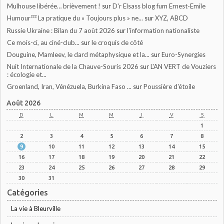
Mulhouse libérée… brièvement !
sur
D'r Elsass blog fum Ernest-Emile
Humour²²² La pratique du « Toujours plus » ne...
sur
XYZ, ABCD
Russie Ukraine : Bilan du 7 août 2026
sur
l'information nationaliste
Ce mois-ci, au ciné-club...
sur
le croquis de côté
Douguine, Mamleev, le dard métaphysique et la...
sur
Euro-Synergies
Nuit Internationale de la Chauve-Souris 2026
sur
L'AN VERT de Vouziers
: écologie et...
Groenland, Iran, Vénézuela, Burkina Faso ...
sur
Poussière d'étoile
Août 2026
D
L
M
M
J
V
S
1
2
3
4
5
6
7
8
9
10
11
12
13
14
15
16
17
18
19
20
21
22
23
24
25
26
27
28
29
30
31
Catégories
La vie à Bleurville