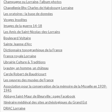
Champagne ou Lorraine, l'album photos
Chapellenie Bhx Charles de Habsbourg-Lorraine
Les oratoires : la base de données
Vosges Insolites
Images de la guerre 14-18
Les Amis de Saint-Nicolas-des-Lorrains
Boulevard Voltaire
Sainte Jeanne d'Arc
Dictionnaire topographique de la France
France royale Lorraine
Librairie Culture & Traditions
Lyautey, un homme, un château
Cercle Robert de Baudricourt
Les oeuvres des musées de France
Association pour la conservation de la mémoire de la Moselle en 1939-
1945
Abbaye Saint-Maur de Bleurville : page Facebook
Itinéraire médiéval des sites archéologiques du Grand Est
DRAC Lorraine