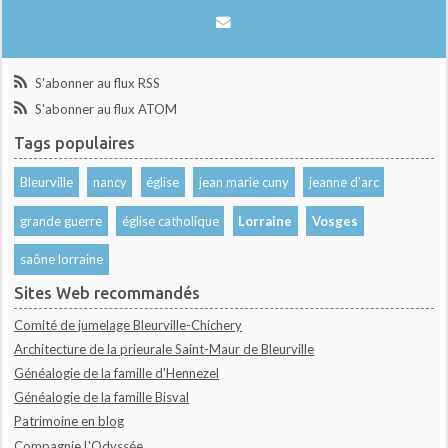
S'abonner au flux RSS
S'abonner au flux ATOM
Tags populaires
Bleurville
nancy
église
jean marie cuny
jeanne d'arc
grande guerre
église catholique
Lorraine
Vosges
saône lorraine
Sites Web recommandés
Comité de jumelage Bleurville-Chichery
Architecture de la prieurale Saint-Maur de Bleurville
Généalogie de la famille d'Hennezel
Généalogie de la famille Bisval
Patrimoine en blog
Compagnie L'Odyssée