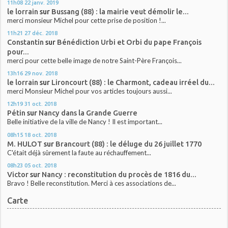
11h08
22
janv. 2019
le lorrain
sur
Bussang (88) : la mairie veut démolir le...
merci monsieur Michel pour cette prise de position !...
11h21
27
déc. 2018
Constantin
sur
Bénédiction Urbi et Orbi du pape François
pour...
merci pour cette belle image de notre Saint-Père François...
13h16
29
nov. 2018
le lorrain
sur
Lironcourt (88) : le Charmont, cadeau irréel du...
merci Monsieur Michel pour vos articles toujours aussi...
12h19
31
oct. 2018
Pétin
sur
Nancy dans la Grande Guerre
Belle initiative de la ville de Nancy ! Il est important...
08h15
18
oct. 2018
M. HULOT
sur
Brancourt (88) : le déluge du 26 juillet 1770
C'était déjà sûrement la faute au réchauffement...
08h23
05
oct. 2018
Victor
sur
Nancy : reconstitution du procès de 1816 du...
Bravo ! Belle reconstitution. Merci à ces associations de...
Carte