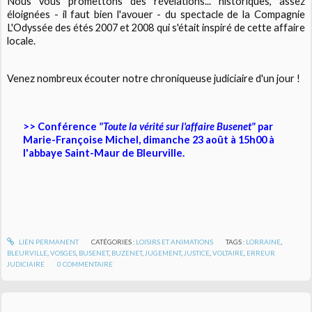
Nous vous promettons des révélations... historiques, assez
éloignées - il faut bien l'avouer - du spectacle de la Compagnie
L'Odyssée des étés 2007 et 2008 qui s'était inspiré de cette affaire
locale.
Venez nombreux écouter notre chroniqueuse judiciaire d'un jour !
>> Conférence
"Toute la vérité sur l'affaire Busenet"
par
Marie-Françoise Michel, dimanche 23 août à 15h00 à
l'abbaye Saint-Maur de Bleurville.
LIEN PERMANENT
CATÉGORIES :
LOISIRS ET ANIMATIONS
TAGS :
LORRAINE
,
BLEURVILLE
,
VOSGES
,
BUSENET
,
BUZENET
,
JUGEMENT
,
JUSTICE
,
VOLTAIRE
,
ERREUR
JUDICIAIRE
0
COMMENTAIRE