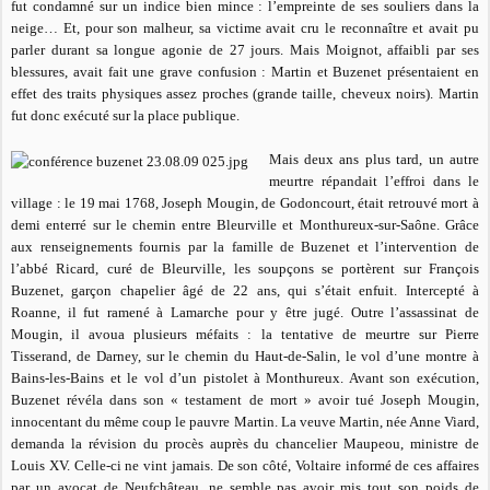
fut condamné sur un indice bien mince : l’empreinte de ses souliers dans la
neige… Et, pour son malheur, sa victime avait cru le reconnaître et avait pu
parler durant sa longue agonie de 27 jours. Mais Moignot, affaibli par ses
blessures, avait fait une grave confusion : Martin et Buzenet présentaient en
effet des traits physiques assez proches (grande taille, cheveux noirs). Martin
fut donc exécuté sur la place publique.
Mais deux ans plus tard, un autre
meurtre répandait l’effroi dans le
village : le 19 mai 1768, Joseph Mougin, de Godoncourt, était retrouvé mort à
demi enterré sur le chemin entre Bleurville et Monthureux-sur-Saône. Grâce
aux renseignements fournis par la famille de Buzenet et l’intervention de
l’abbé Ricard, curé de Bleurville, les soupçons se portèrent sur François
Buzenet, garçon chapelier âgé de 22 ans, qui s’était enfuit. Intercepté à
Roanne, il fut ramené à Lamarche pour y être jugé. Outre l’assassinat de
Mougin, il avoua plusieurs méfaits : la tentative de meurtre sur Pierre
Tisserand, de Darney, sur le chemin du Haut-de-Salin, le vol d’une montre à
Bains-les-Bains et le vol d’un pistolet à Monthureux. Avant son exécution,
Buzenet révéla dans son « testament de mort » avoir tué Joseph Mougin,
innocentant du même coup le pauvre Martin. La veuve Martin, née Anne Viard,
demanda la révision du procès auprès du chancelier Maupeou, ministre de
Louis XV. Celle-ci ne vint jamais. De son côté, Voltaire informé de ces affaires
par un avocat de Neufchâteau, ne semble pas avoir mis tout son poids de