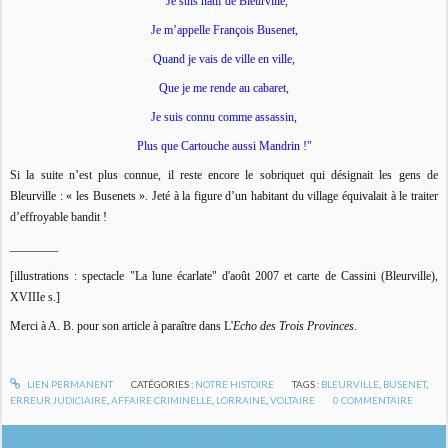
"Je suis natif de Bleurville,
Je m’appelle François Busenet,
Quand je vais de ville en ville,
Que je me rende au cabaret,
Je suis connu comme assassin,
Plus que Cartouche aussi Mandrin !"
Si la suite n’est plus connue, il reste encore le sobriquet qui désignait les gens de
Bleurville : « les Busenets ». Jeté à la figure d’un habitant du village équivalait à le traiter
d’effroyable bandit !
________
[illustrations : spectacle "La lune écarlate" d'août 2007 et carte de Cassini (Bleurville),
XVIIIe s.]
Merci à A. B. pour son article à paraître dans L'
Echo des Trois Provinces
.
LIEN PERMANENT
CATÉGORIES :
NOTRE HISTOIRE
TAGS :
BLEURVILLE
,
BUSENET
,
ERREUR JUDICIAIRE
,
AFFAIRE CRIMINELLE
,
LORRAINE
,
VOLTAIRE
0
COMMENTAIRE