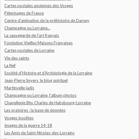
Cartes postales anciennes des Vosges
Pèlerinages de France
Centre d'animation de la préhistoire de Darney
Champagne ou Lorraine...
La sauvegarde de l'art français
Fondation Vieilles Maisons Françaises
Cartes postales de Lorraine
Vie des saints
La Nef
Société d'Histoire et d'Archéologie de la Lorraine
Jean-Pierre Snyers, le blog spirituel
Martinvelle jadis
Champagne ou Lorraine, l'album photos
Chapellenie Bhx Charles de Habsbourg-Lorraine
Les oratoires : la base de données
Vosges Insolites
Images de la guerre 14-18
Les Amis de Saint-Nicolas-des-Lorrains