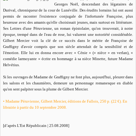
Georges Noël, descendant des légataires de
Durival, chroniqueur de la cour de Lunéville. Des érudits lorrains lui ont aussi
permis de raconter l'existence conjugale de l'infortunée Françoise, plus
heureuse avec des amants qu'elle choisissait jeunes, mais surtout en littérature.
Ses
Lettres d'une Péruvienne
, un roman épistolaire, qu'on trouverait, à notre
époque, trempé dans de l'eau de rose, lui valurent une notoriété considérable.
Gilbert Mercier voit la clé de ce succès dans le mérite de Françoise de
Graffigny d'avoir compris que son siècle attendait de la sensibilité et de
l'émotion. Elle lui en donna encore avec «
Cénie »
(« nièce » en verlan), «
comédie larmoyante »
écrite en hommage à sa nièce Minette, future Madame
Helvétius.
Si les ouvrages de Madame de Graffigny ne font plus, aujourd'hui, pleurer dans
les salons et les chaumières, demeure un personnage romanesque en diable
qu'on sent palpiter sous la plume de Gilbert Mercier.
•
Madame Péruvienne
, Gilbert Mercier, éditions de Fallois, 250 p. (22 €). En
librairie à partir du 10 septembre 2008.
[d’après L'Est Républicain | 25.08.2008]