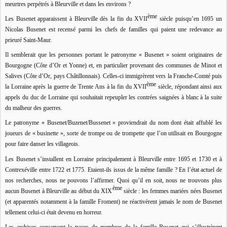
meurtres perpétrés à Bleurville et dans les environs ?
ème
Les Busenet apparaissent à Bleurville dès la fin du XVII
siècle puisqu’en 1695 un
Nicolas Busenet est recensé parmi les chefs de familles qui paient une redevance au
prieuré Saint-Maur.
Il semblerait que les personnes portant le patronyme « Busenet » soient originaires de
Bourgogne (Côte d’Or et Yonne) et, en particulier provenant des communes de Minot et
Salives (Côte d’Or, pays Châtillonnais). Celles-ci immigrèrent vers la Franche-Comté puis
ème
la Lorraine après la guerre de Trente Ans à la fin du XVII
siècle, répondant ainsi aux
appels du duc de Lorraine qui souhaitait repeupler les contrées saignées à blanc à la suite
du malheur des guerres.
Le patronyme « Busenet/Buzenet/Bussenet » proviendrait du nom dont était affublé les
joueurs de « businette », sorte de trompe ou de trompette que l’on utilisait en Bourgogne
pour faire danser les villageois.
Les Busenet s’installent en Lorraine principalement à Bleurville entre 1695 et 1730 et à
Contrexéville entre 1722 et 1775. Etaient-ils issus de la même famille ? En l’état actuel de
nos recherches, nous ne pouvons l’affirmer. Quoi qu’il en soit, nous ne trouvons plus
ème
aucun Busenet à Bleurville au début du XIX
siècle : les femmes mariées nées Busenet
(et apparentés notamment à la famille Froment) ne réactivèrent jamais le nom de Busenet
tellement celui-ci était devenu en horreur.
Les archives conservent la traces de membres de la famille Busenet qui s’illustrèrent