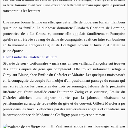
sa terre lorraine avait vécu une existence tellement romanesque qu'elle pouvait
toucher tous les lecteurs.
Une sacrée bonne femme en effet que cette fille de hobereau lorrain, flambeur
qui ruina sa famille. La duchesse douairière Elisabeth-Charlotte de Lorraine,
protectrice de «
La Grosse »
, comme elle appelait familièrement Françoise
qu'elle avait élevée au rang de dame de compagnie, avait cru faire son bonheur
en la mariant à François Huguet de Graffigny. Joueur et buveur, il battait sa
jeune épouse…
Chez Emilie du Châtelet et Voltaire
Séparée de son «
tortionnaire »
mais sans un sou vaillant, Françoise sut trouver
des appuis auprès de gens qui comptaient. Elle trouva notamment refuge à
Cirey-sur-Blaise, chez Emilie du Châtelet et Voltaire. Les quelques mois passés
en la compagnie du couple font l'objet d'un passionnant passage du roman qui
met en évidence les caractères des trois personnages. Jalouse de la proximité
littéraire qui s'était installée entre l'auteur de Zadig et sa visiteuse, Emilie du
Châtelet affichera une aigreur nourrie par la jalousie, rabaissant sa
pensionnaire au rang de redevable du gîte et du couvert. Gilbert Mercier a pu
puiser dans les travaux effectués par des universitaires anglais et canadiens sur
la correspondance de Madame de Graffigny pour étayer son roman.
Il s'est aussi appuyé sur l'ouvrage écrit par