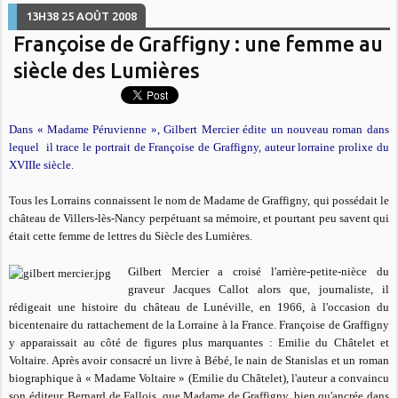
13H38
25
AOÛT 2008
Françoise de Graffigny : une femme au
siècle des Lumières
Dans « Madame Péruvienne », Gilbert Mercier édite un nouveau roman dans
lequel
il trace le portrait de Françoise de Graffigny, auteur lorraine prolixe du
XVIIIe siècle.
Tous les Lorrains connaissent le nom de Madame de Graffigny, qui possédait le
château de Villers-lès-Nancy perpétuant sa mémoire, et pourtant peu savent qui
était cette femme de lettres du Siècle des Lumières.
Gilbert Mercier a croisé l'arrière-petite-nièce du
graveur Jacques Callot alors que, journaliste, il
rédigeait une histoire du château de Lunéville, en 1966, à l'occasion du
bicentenaire du rattachement de la Lorraine à la France. Françoise de Graffigny
y apparaissait au côté de figures plus marquantes : Emilie du Châtelet et
Voltaire. Après avoir consacré un livre à Bébé, le nain de Stanislas et un roman
biographique à «
Ma
dame Voltaire » (Emilie du Châtelet), l'auteur a convaincu
son éditeur, Bernard de Fallois, que Madame de Graffigny, bien qu'ancrée dans