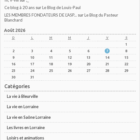
Ce blog à 20 ans
sur
Le Blog de Louis-Paul
LES MEMBRES FONDATEURS DE L'ASP...
sur
Le Blog du Pasteur
Blanchard
Août 2026
D
L
M
M
J
V
S
1
2
3
4
5
6
7
8
9
10
11
12
13
14
15
16
17
18
19
20
21
22
23
24
25
26
27
28
29
30
31
Catégories
La vie à Bleurville
La vie en Lorraine
La vie en Saône Lorraine
Les livres en Lorraine
Loisirs et animations