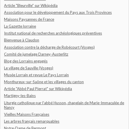
Article "Bleurville" sur Wikipédia
Association pour le développement du Pays aux Trois Provinces
Maisons Paysannes de France
La Gazette lorraine
Institut national de recherches archéologiques préventives
Bienvenue à Claudon
Association contre la décharge de Robécourt (Vosges)
Comité de jumelage Darney-Austerlitz
Blog des Lorrains engagés
Le village de Sauville (Vosges)
Musée Lorrain et revue Le Pays Lorrain
Monthureux-sur-Saône et les villages du canton
Article "Abbé Paul Pierrat" sur Wikipédia
Martigny-les-Bains
Liturgie catholique par l'abbé Husson, chapelain de Marie-Immaculée de
Nancy
Vieilles Maisons Françaises
Les arbres français remarquables
Notre-Dame de Bermont