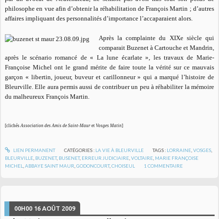
philosophe en vue afin d’obtenir la réhabilitation de François Martin ; d’autres
affaires impliquant des personnalités d’importance l’accaparaient alors.
Après la complainte du XIXe siècle qui
comparait Buzenet à Cartouche et Mandrin,
après le scénario romancé de « La lune écarlate », les travaux de Marie-
Françoise Michel ont le grand mérite de faire toute la vérité sur ce mauvais
garçon « libertin, joueur, buveur et carillonneur » qui a marqué l’histoire de
Bleurville. Elle aura permis aussi de contribuer un peu à réhabiliter la mémoire
du malheureux François Martin.
[clichés
Association des Amis de Saint-Maur
et
Vosges Matin
]
LIEN PERMANENT
CATÉGORIES :
LA VIE À BLEURVILLE
TAGS :
LORRAINE
,
VOSGES
,
BLEURVILLE
,
BUZENET
,
BUSENET
,
ERREUR JUDICIAIRE
,
VOLTAIRE
,
MARIE FRANÇOISE
MICHEL
,
ABBAYE SAINT MAUR
,
GODONCOURT
,
CHOISEUL
1
COMMENTAIRE
00H00
16
AOÛT 2009