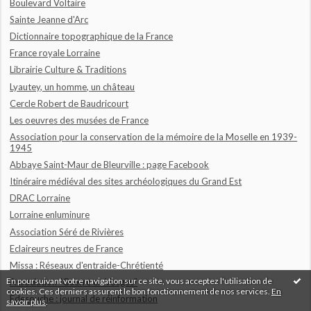
Boulevard Voltaire
Sainte Jeanne d'Arc
Dictionnaire topographique de la France
France royale Lorraine
Librairie Culture & Traditions
Lyautey, un homme, un château
Cercle Robert de Baudricourt
Les oeuvres des musées de France
Association pour la conservation de la mémoire de la Moselle en 1939-
1945
Abbaye Saint-Maur de Bleurville : page Facebook
Itinéraire médiéval des sites archéologiques du Grand Est
DRAC Lorraine
Lorraine enluminure
Association Séré de Rivières
Eclaireurs neutres de France
Missa : Réseaux d'entraide-Chrétienté
En poursuivant votre navigation sur ce site, vous acceptez l'utilisation de
Association "Guerre en Vosges"
cookies. Ces derniers assurent le bon fonctionnement de nos services.
En
Fdesouche : journal de réinformation
savoir plus
.