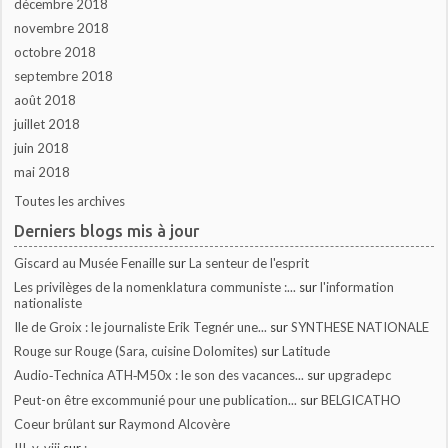
décembre 2018
novembre 2018
octobre 2018
septembre 2018
août 2018
juillet 2018
juin 2018
mai 2018
Toutes les archives
Derniers blogs mis à jour
Giscard au Musée Fenaille
sur
La senteur de l'esprit
Les privilèges de la nomenklatura communiste :...
sur
l'information
nationaliste
Ile de Groix : le journaliste Erik Tegnér une...
sur
SYNTHESE NATIONALE
Rouge sur Rouge (Sara, cuisine Dolomites)
sur
Latitude
Audio‑Technica ATH‑M50x : le son des vacances...
sur
upgradepc
Peut-on être excommunié pour une publication...
sur
BELGICATHO
Coeur brûlant
sur
Raymond Alcovère
III, v-viii
sur
;_