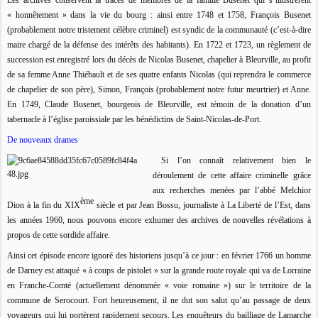
« honnêtement » dans la vie du bourg : ainsi entre 1748 et 1758, François Busenet
(probablement notre tristement célèbre criminel) est syndic de la communauté (c’est-à-dire
maire chargé de la défense des intérêts des habitants). En 1722 et 1723, un règlement de
succession est enregistré lors du décès de Nicolas Busenet, chapelier à Bleurville, au profit
de sa femme Anne Thiébault et de ses quatre enfants Nicolas (qui reprendra le commerce
de chapelier de son père), Simon, François (probablement notre futur meurtrier) et Anne.
En 1749, Claude Busenet, bourgeois de Bleurville, est témoin de la donation d’un
tabernacle à l’église paroissiale par les bénédictins de Saint-Nicolas-de-Port.
De nouveaux drames
Si l’on connaît relativement bien le
déroulement de cette affaire criminelle grâce
aux recherches menées par l’abbé Melchior
ème
Dion à la fin du XIX
siècle et par Jean Bossu, journaliste à La Liberté de l’Est, dans
les années 1960, nous pouvons encore exhumer des archives de nouvelles révélations à
propos de cette sordide affaire.
Ainsi cet épisode encore ignoré des historiens jusqu’à ce jour : en février 1766 un homme
de Darney est attaqué « à coups de pistolet » sur la grande route royale qui va de Lorraine
en Franche-Comté (actuellement dénommée « voie romaine ») sur le territoire de la
commune de Serocourt. Fort heureusement, il ne dut son salut qu’au passage de deux
voyageurs qui lui portèrent rapidement secours. Les enquêteurs du bailliage de Lamarche