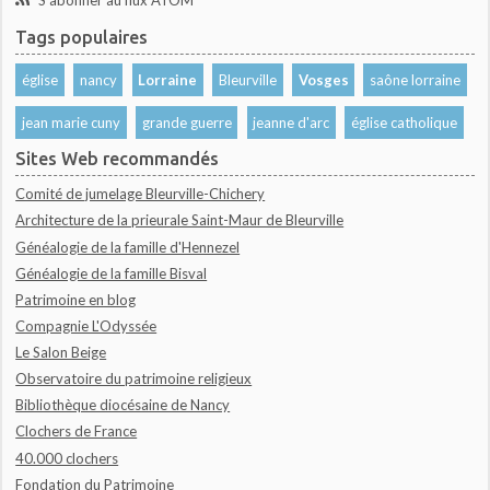
Tags populaires
église
nancy
Lorraine
Bleurville
Vosges
saône lorraine
jean marie cuny
grande guerre
jeanne d'arc
église catholique
Sites Web recommandés
Comité de jumelage Bleurville-Chichery
Architecture de la prieurale Saint-Maur de Bleurville
Généalogie de la famille d'Hennezel
Généalogie de la famille Bisval
Patrimoine en blog
Compagnie L'Odyssée
Le Salon Beige
Observatoire du patrimoine religieux
Bibliothèque diocésaine de Nancy
Clochers de France
40.000 clochers
Fondation du Patrimoine