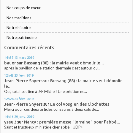
Nos coups de coeur
Nos traditions
Notre histoire
Notre patrimoine
Commentaires récents
14h37
13
mars 2019
bauer
sur
Bussang (88) : la mairie veut démolir le...
après le pavillon de le station thermale c est autour du...
12h48
23
févr. 2019
Jean-Pierre Snyers
sur
Bussang (88) : la mairie veut démolir
le...
Oui, total soutien à J-F Michel! Une pétition ne...
12h24
23
févr. 2019
Jean-Pierre Snyers
sur
Le col vosgien des Clochettes
Merci pour ces deux articles consacrés à deux cols de...
14h16
29
janv. 2019
yseult
sur
Nancy : première messe "lorraine" pour l'abbé...
Saint et fructueux ministère cher abbé ! UDP+