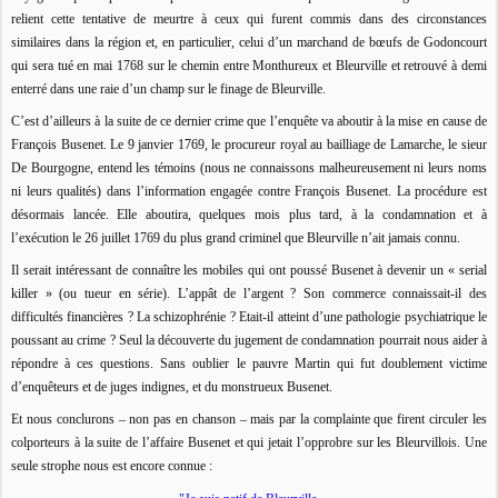
relient cette tentative de meurtre à ceux qui furent commis dans des circonstances
similaires dans la région et, en particulier, celui d’un marchand de bœufs de Godoncourt
qui sera tué en mai 1768 sur le chemin entre Monthureux et Bleurville et retrouvé à demi
enterré dans une raie d’un champ sur le finage de Bleurville.
C’est d’ailleurs à la suite de ce dernier crime que l’enquête va aboutir à la mise en cause de
François Busenet. Le 9 janvier 1769, le procureur royal au bailliage de Lamarche, le sieur
De Bourgogne, entend les témoins (nous ne connaissons malheureusement ni leurs noms
ni leurs qualités) dans l’information engagée contre François Busenet. La procédure est
désormais lancée. Elle aboutira, quelques mois plus tard, à la condamnation et à
l’exécution le 26 juillet 1769 du plus grand criminel que Bleurville n’ait jamais connu.
Il serait intéressant de connaître les mobiles qui ont poussé Busenet à devenir un « serial
killer » (ou tueur en série). L’appât de l’argent ? Son commerce connaissait-il des
difficultés financières ? La schizophrénie ? Etait-il atteint d’une pathologie psychiatrique le
poussant au crime ? Seul la découverte du jugement de condamnation pourrait nous aider à
répondre à ces questions. Sans oublier le pauvre Martin qui fut doublement victime
d’enquêteurs et de juges indignes, et du monstrueux Busenet.
Et nous conclurons – non pas en chanson – mais par la complainte que firent circuler les
colporteurs à la suite de l’affaire Busenet et qui jetait l’opprobre sur les Bleurvillois. Une
seule strophe nous est encore connue :