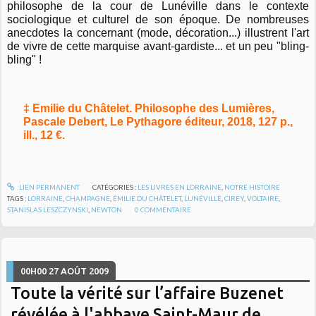
philosophe de la cour de Lunéville dans le contexte
sociologique et culturel de son époque. De nombreuses
anecdotes la concernant (mode, décoration...) illustrent l'art
de vivre de cette marquise avant-gardiste... et un peu "bling-
bling" !
‡ Emilie du Châtelet. Philosophe des Lumières,
Pascale Debert, Le Pythagore éditeur, 2018, 127 p.,
ill., 12 €.
LIEN PERMANENT
CATÉGORIES :
LES LIVRES EN LORRAINE
,
NOTRE HISTOIRE
TAGS :
LORRAINE
,
CHAMPAGNE
,
ÉMILIE DU CHÂTELET
,
LUNÉVILLE
,
CIREY
,
VOLTAIRE
,
STANISLAS LESZCZYNSKI
,
NEWTON
0
COMMENTAIRE
00H00
27
AOÛT 2009
Toute la vérité sur l’affaire Buzenet
révélée à l'abbaye Saint-Maur de