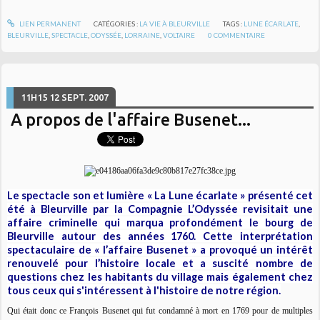
LIEN PERMANENT
CATÉGORIES :
LA VIE À BLEURVILLE
TAGS :
LUNE ÉCARLATE
,
BLEURVILLE
,
SPECTACLE
,
ODYSSÉE
,
LORRAINE
,
VOLTAIRE
0
COMMENTAIRE
11H15
12
SEPT. 2007
A propos de l'affaire Busenet...
Le spectacle son et lumière « La Lune écarlate » présenté cet
été à Bleurville par la Compagnie L’Odyssée revisitait une
affaire criminelle qui marqua profondément le bourg de
Bleurville autour des années 1760. Cette interprétation
spectaculaire de « l’affaire Busenet » a provoqué un intérêt
renouvelé pour l’histoire locale et a suscité nombre de
questions chez les habitants du village mais également chez
tous ceux qui s'intéressent à l'histoire de notre région.
Qui était donc ce François Busenet qui fut condamné à mort en 1769 pour de multiples