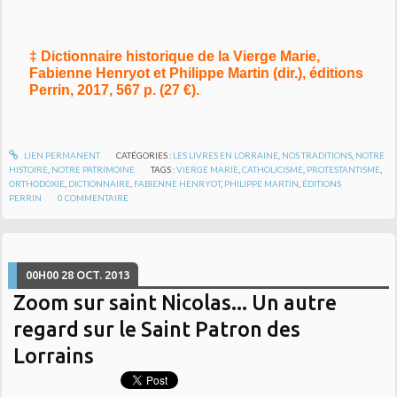
‡ Dictionnaire historique de la Vierge Marie,
Fabienne Henryot et Philippe Martin (dir.), éditions
Perrin, 2017, 567 p. (27 €).
LIEN PERMANENT
CATÉGORIES :
LES LIVRES EN LORRAINE
,
NOS TRADITIONS
,
NOTRE
HISTOIRE
,
NOTRE PATRIMOINE
TAGS :
VIERGE MARIE
,
CATHOLICISME
,
PROTESTANTISME
,
ORTHODOXIE
,
DICTIONNAIRE
,
FABIENNE HENRYOT
,
PHILIPPE MARTIN
,
ÉDITIONS
PERRIN
0
COMMENTAIRE
00H00
28
OCT. 2013
Zoom sur saint Nicolas... Un autre
regard sur le Saint Patron des
Lorrains