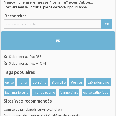
Nancy : première messe "lorraine" pour l'abbé...
Première messe "lorraine" pleine de ferveur pour l'abbé...
Rechercher
S'abonner au flux RSS
S'abonner au flux ATOM
Tags populaires
église
nancy
Lorraine
Bleurville
Vosges
saône lorraine
jean marie cuny
grande guerre
jeanne d'arc
église catholique
Sites Web recommandés
Comité de jumelage Bleurville-Chichery
Architecture de la prieurale Saint-Maur de Bleurville