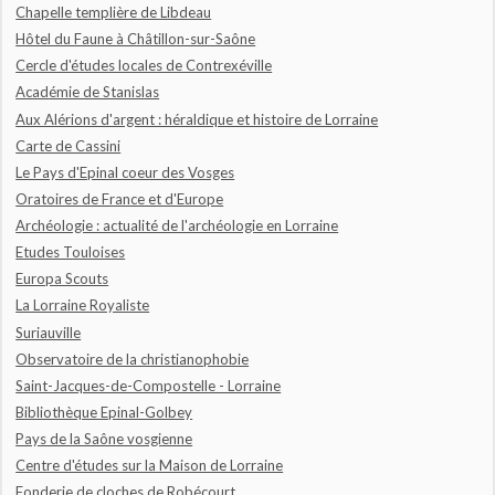
Chapelle templière de Libdeau
Hôtel du Faune à Châtillon-sur-Saône
Cercle d'études locales de Contrexéville
Académie de Stanislas
Aux Alérions d'argent : héraldique et histoire de Lorraine
Carte de Cassini
Le Pays d'Epinal coeur des Vosges
Oratoires de France et d'Europe
Archéologie : actualité de l'archéologie en Lorraine
Etudes Touloises
Europa Scouts
La Lorraine Royaliste
Suriauville
Observatoire de la christianophobie
Saint-Jacques-de-Compostelle - Lorraine
Bibliothèque Epinal-Golbey
Pays de la Saône vosgienne
Centre d'études sur la Maison de Lorraine
Fonderie de cloches de Robécourt