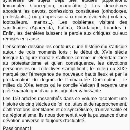
synthèses de sujets déjà bien étudiés (apparitions,
Immaculée Conception, mariolâtrie...). Les deuxièmes
abordent les dévots, confessions constituées (orthodoxes,
protestants...) ou groupes sociaux moins évidents (motards,
footballeurs, marins...). Les troisièmes visitent des
sanctuaires (Aparecida, Fatima, Guadalupe, Lourdes...).
Enfin, les dernières laissent la parole aux critiques ou aux
remises en cause.
L'ensemble dessine les contours d'une histoire qui s'articule
autour de trois moments forts : le début du XVIe siècle
lorsque la figure mariale s'affirme comme un étendard face
au protestantisme et qu'en conséquence, les dévotions
personnelles ou collectives s'amplifient ; le milieu du XIXe
marqué par l'émergence de nouveaux hauts lieux et par la
proclamation du dogme de l'Immaculée Conception ; le
milieu du XXe, temps où le concile Vatican II recentre une
piété mariale que d'aucuns jugent envahissante.
Les 150 articles rassemblés dans ce volume racontent une
histoire de cinq siècles de foi, de luttes et de rapprochement,
d'affirmations identitaires et de syncrétisme, d'universalité et
de régionalisme. Ils nous donnent à voir la puissance d'une
dévotion universelle toujours d'actualité.
Passionnant !