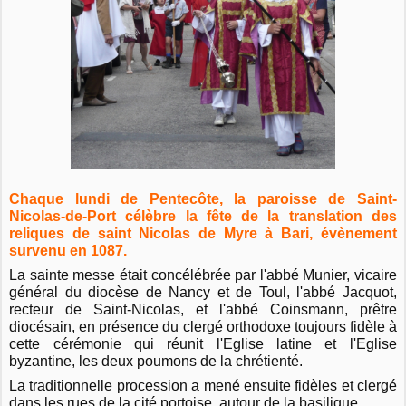
Chaque lundi de Pentecôte, la paroisse de Saint-
Nicolas-de-Port célèbre la fête de la translation des
reliques de saint Nicolas de Myre à Bari, évènement
survenu en 1087.
La sainte messe était concélébrée par l'abbé Munier, vicaire
général du diocèse de Nancy et de Toul, l'abbé Jacquot,
recteur de Saint-Nicolas, et l'abbé Coinsmann, prêtre
diocésain, en présence du clergé orthodoxe toujours fidèle à
cette cérémonie qui réunit l'Eglise latine et l'Eglise
byzantine, les deux poumons de la chrétienté.
La traditionnelle procession a mené ensuite fidèles et clergé
dans les rues de la cité portoise, autour de la basilique.