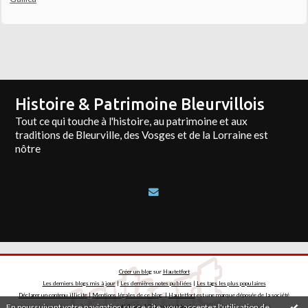
Histoire & Patrimoine Bleurvillois
Tout ce qui touche à l'histoire, au patrimoine et aux
traditions de Bleurville, des Vosges et de la Lorraine est
nôtre
Créer un blog
sur
Hautetfort
Les derniers blogs mis à jour
|
Les dernières notes publiées
|
Les tags les plus populaires
Déclarer un contenu illicite
|
Mentions légales de ce blog
|
Hautetfort
est une marque déposée de la société
En poursuivant votre navigation sur ce site, vous acceptez l'utilisation de
talkSpirit | Créez votre
blog
!