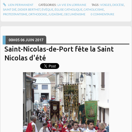
LIEN PERMANENT
CATÉGORIES :
LA VIE EN LORRAINE
TAGS :
VOSGES
,
DIOCÈSE
,
SAINT DIÉ
,
DIDIER BERTHET
,
ÉVÊQUE
,
ÉGLISE CATHOLIQUE
,
CATHOLICISME
,
PROTESTANTISME
,
ORTHODOXIE
,
JUDAÏSME
,
OECUMÉNISME
0
COMMENTAIRE
00H05
06
JUIN 2017
Saint-Nicolas-de-Port fête la Saint
Nicolas d'été