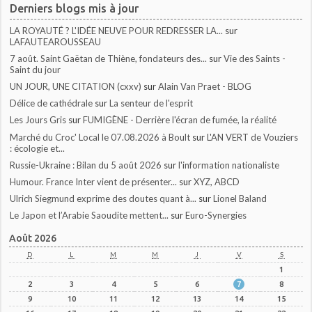
Derniers blogs mis à jour
LA ROYAUTÉ ? L'IDÉE NEUVE POUR REDRESSER LA...
sur
LAFAUTEAROUSSEAU
7 août. Saint Gaëtan de Thiène, fondateurs des...
sur
Vie des Saints -
Saint du jour
UN JOUR, UNE CITATION (cxxv)
sur
Alain Van Praet - BLOG
Délice de cathédrale
sur
La senteur de l'esprit
Les Jours Gris
sur
FUMIGÈNE - Derrière l'écran de fumée, la réalité
Marché du Croc' Local le 07.08.2026 à Boult
sur
L'AN VERT de Vouziers
: écologie et...
Russie-Ukraine : Bilan du 5 août 2026
sur
l'information nationaliste
Humour. France Inter vient de présenter...
sur
XYZ, ABCD
Ulrich Siegmund exprime des doutes quant à...
sur
Lionel Baland
Le Japon et l’Arabie Saoudite mettent...
sur
Euro-Synergies
Août 2026
D
L
M
M
J
V
S
1
2
3
4
5
6
7
8
9
10
11
12
13
14
15