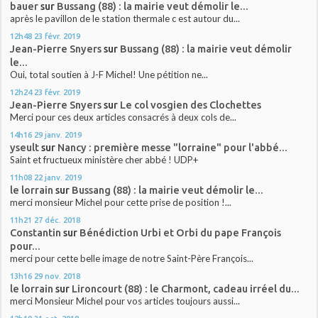
bauer
sur
Bussang (88) : la mairie veut démolir le...
après le pavillon de le station thermale c est autour du...
12h48
23
févr. 2019
Jean-Pierre Snyers
sur
Bussang (88) : la mairie veut démolir
le...
Oui, total soutien à J-F Michel! Une pétition ne...
12h24
23
févr. 2019
Jean-Pierre Snyers
sur
Le col vosgien des Clochettes
Merci pour ces deux articles consacrés à deux cols de...
14h16
29
janv. 2019
yseult
sur
Nancy : première messe "lorraine" pour l'abbé...
Saint et fructueux ministère cher abbé ! UDP+
11h08
22
janv. 2019
le lorrain
sur
Bussang (88) : la mairie veut démolir le...
merci monsieur Michel pour cette prise de position !...
11h21
27
déc. 2018
Constantin
sur
Bénédiction Urbi et Orbi du pape François
pour...
merci pour cette belle image de notre Saint-Père François...
13h16
29
nov. 2018
le lorrain
sur
Lironcourt (88) : le Charmont, cadeau irréel du...
merci Monsieur Michel pour vos articles toujours aussi...