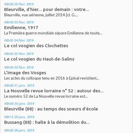
00h00
20
févr. 2019
Bleurville, d'hier... pour demain : votre...
Bleurville, vue aérienne, juillet 2014 [cl. G....
00h00
05
févr. 2019
Emilienne, 1917
La Première guerre mondiale sépare Emilienne de toute...
00h03
04
févr. 2019
Le col vosgien des Clochettes
00h02
03
févr. 2019
Le col vosgien du Haut-de-Salins
00h00
02
févr. 2019
L'image des Vosges
Les actes du colloque tenu en 2016 à Epinal revisitent...
00h00
31
janv. 2019
La Nouvelle revue lorraine n° 52 : autour des...
Le numéro 52 de La Nouvelle revue lorraine est...
00h00
30
janv. 2019
Bleurville (88) : au temps des soeurs d'école
00h15
29
janv. 2019
Bussang (88) : halte à la démolition du...
00h00
28
janv. 2019