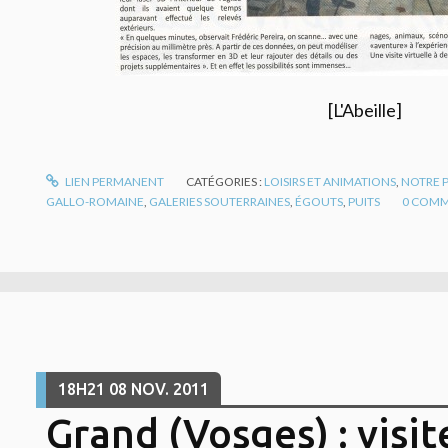
[L'Abeille]
LIEN PERMANENT
CATÉGORIES :
LOISIRS ET ANIMATIONS
,
NOTRE 
GALLO-ROMAINE
,
GALERIES SOUTERRAINES
,
ÉGOUTS
,
PUITS
0
COMM
18H21
08
NOV. 2011
Grand (Vosges) : visit