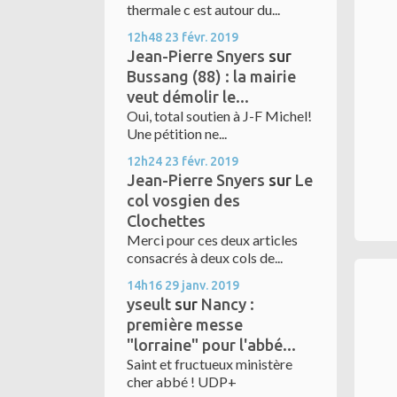
thermale c est autour du...
12h48
23
févr. 2019
Jean-Pierre Snyers
sur
Bussang (88) : la mairie
veut démolir le...
Oui, total soutien à J-F Michel!
Une pétition ne...
12h24
23
févr. 2019
Jean-Pierre Snyers
sur
Le
col vosgien des
Clochettes
Merci pour ces deux articles
consacrés à deux cols de...
14h16
29
janv. 2019
yseult
sur
Nancy :
première messe
"lorraine" pour l'abbé...
Saint et fructueux ministère
cher abbé ! UDP+