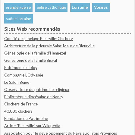
grande guerre
église catholique
Lorraine
Vosges
saône lorraine
Sites Web recommandés
Comité de jumelage Bleurville-Chichery
Architecture de la prieurale Saint-Maur de Bleurville
Généalogie de la famille d'Hennezel
Généalogie de la famille Bisval
Patrimoine en blog
Compagnie L'Odyssée
Le Salon Beige
Observatoire du patrimoine religieux
Bibliothèque diocésaine de Nancy
Clochers de France
40.000 clochers
Fondation du Patrimoine
Article "Bleurville" sur Wikipédia
Association pour le développement du Pays aux Trois Provinces