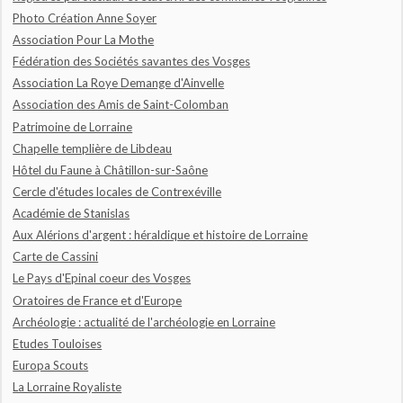
Photo Création Anne Soyer
Association Pour La Mothe
Fédération des Sociétés savantes des Vosges
Association La Roye Demange d'Ainvelle
Association des Amis de Saint-Colomban
Patrimoine de Lorraine
Chapelle templière de Libdeau
Hôtel du Faune à Châtillon-sur-Saône
Cercle d'études locales de Contrexéville
Académie de Stanislas
Aux Alérions d'argent : héraldique et histoire de Lorraine
Carte de Cassini
Le Pays d'Epinal coeur des Vosges
Oratoires de France et d'Europe
Archéologie : actualité de l'archéologie en Lorraine
Etudes Touloises
Europa Scouts
La Lorraine Royaliste