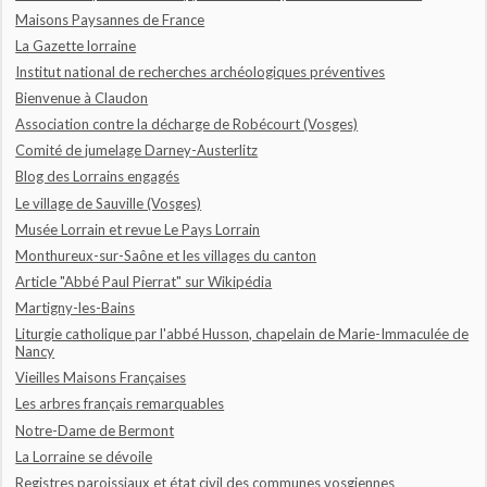
Maisons Paysannes de France
La Gazette lorraine
Institut national de recherches archéologiques préventives
Bienvenue à Claudon
Association contre la décharge de Robécourt (Vosges)
Comité de jumelage Darney-Austerlitz
Blog des Lorrains engagés
Le village de Sauville (Vosges)
Musée Lorrain et revue Le Pays Lorrain
Monthureux-sur-Saône et les villages du canton
Article "Abbé Paul Pierrat" sur Wikipédia
Martigny-les-Bains
Liturgie catholique par l'abbé Husson, chapelain de Marie-Immaculée de
Nancy
Vieilles Maisons Françaises
Les arbres français remarquables
Notre-Dame de Bermont
La Lorraine se dévoile
Registres paroissiaux et état civil des communes vosgiennes