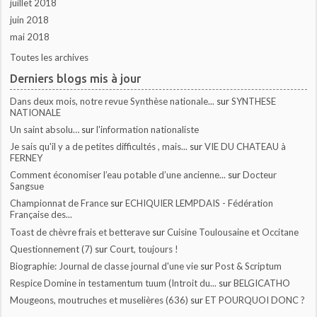
juillet 2018
juin 2018
mai 2018
Toutes les archives
Derniers blogs mis à jour
Dans deux mois, notre revue Synthèse nationale...
sur
SYNTHESE
NATIONALE
Un saint absolu…
sur
l'information nationaliste
Je sais qu'il y a de petites difficultés , mais...
sur
VIE DU CHATEAU à
FERNEY
Comment économiser l’eau potable d’une ancienne...
sur
Docteur
Sangsue
Championnat de France
sur
ECHIQUIER LEMPDAIS - Fédération
Française des...
Toast de chèvre frais et betterave
sur
Cuisine Toulousaine et Occitane
Questionnement (7)
sur
Court, toujours !
Biographie: Journal de classe journal d'une vie
sur
Post & Scriptum
Respice Domine in testamentum tuum (Introit du...
sur
BELGICATHO
Mougeons, moutruches et muselières (636)
sur
ET POURQUOI DONC ?