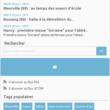
00h00
30
janv. 2019
Bleurville (88) : au temps des soeurs d'école
00h15
29
janv. 2019
Bussang (88) : halte à la démolition du...
00h00
28
janv. 2019
Nancy : première messe "lorraine" pour l'abbé...
Première messe "lorraine" pleine de ferveur pour l'abbé...
Rechercher
S'abonner au flux RSS
S'abonner au flux ATOM
Tags populaires
Bleurville
nancy
église
jean marie cuny
jeanne d'arc