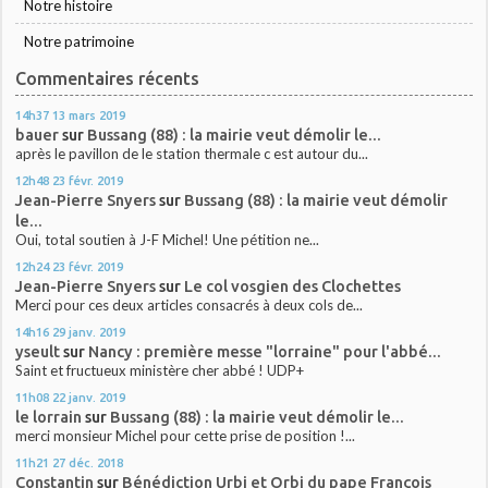
Notre histoire
Notre patrimoine
Commentaires récents
14h37
13
mars 2019
bauer
sur
Bussang (88) : la mairie veut démolir le...
après le pavillon de le station thermale c est autour du...
12h48
23
févr. 2019
Jean-Pierre Snyers
sur
Bussang (88) : la mairie veut démolir
le...
Oui, total soutien à J-F Michel! Une pétition ne...
12h24
23
févr. 2019
Jean-Pierre Snyers
sur
Le col vosgien des Clochettes
Merci pour ces deux articles consacrés à deux cols de...
14h16
29
janv. 2019
yseult
sur
Nancy : première messe "lorraine" pour l'abbé...
Saint et fructueux ministère cher abbé ! UDP+
11h08
22
janv. 2019
le lorrain
sur
Bussang (88) : la mairie veut démolir le...
merci monsieur Michel pour cette prise de position !...
11h21
27
déc. 2018
Constantin
sur
Bénédiction Urbi et Orbi du pape François