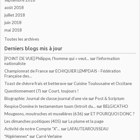
août 2018
juillet 2018
juin 2018
mai 2018
Toutes les archives
Derniers blogs mis à jour
[POINT DE VUE] Philippe, l’homme qui « veut...
sur
l'information
nationaliste
Championnat de France
sur
ECHIQUIER LEMPDAIS - Fédération
Française des...
Toast de chèvre frais et betterave
sur
Cuisine Toulousaine et Occitane
Questionnement (7)
sur
Court, toujours !
Biographie: Journal de classe journal d'une vie
sur
Post & Scriptum
Respice Domine in testamentum tuum (Introit du...
sur
BELGICATHO
Mougeons, moutruches et muselières (636)
sur
ET POURQUOI DONC ?
Les dimanches poétiques (405)
sur
La plume et la page
Activité de notre Compte ”X”...
sur
LAFAUTEAROUSSEAU
*Algériennes*
sur
Carré Verlaine