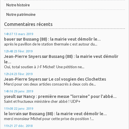
Notre histoire
Notre patrimoine
Commentaires récents
14h37
13
mars 2019
bauer
sur
Bussang (88) : la mairie veut démolir le...
après le pavillon de le station thermale c est autour du...
12h48
23
févr. 2019
Jean-Pierre Snyers
sur
Bussang (88) : la mairie veut démolir
le...
Oui, total soutien à J-F Michel! Une pétition ne...
12h24
23
févr. 2019
Jean-Pierre Snyers
sur
Le col vosgien des Clochettes
Merci pour ces deux articles consacrés à deux cols de...
14h16
29
janv. 2019
yseult
sur
Nancy : première messe "lorraine" pour l'abbé...
Saint et fructueux ministère cher abbé ! UDP+
11h08
22
janv. 2019
le lorrain
sur
Bussang (88) : la mairie veut démolir le...
merci monsieur Michel pour cette prise de position !...
11h21
27
déc. 2018