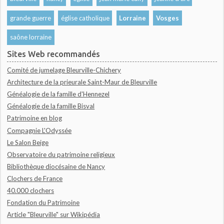
grande guerre
église catholique
Lorraine
Vosges
saône lorraine
Sites Web recommandés
Comité de jumelage Bleurville-Chichery
Architecture de la prieurale Saint-Maur de Bleurville
Généalogie de la famille d'Hennezel
Généalogie de la famille Bisval
Patrimoine en blog
Compagnie L'Odyssée
Le Salon Beige
Observatoire du patrimoine religieux
Bibliothèque diocésaine de Nancy
Clochers de France
40.000 clochers
Fondation du Patrimoine
Article "Bleurville" sur Wikipédia