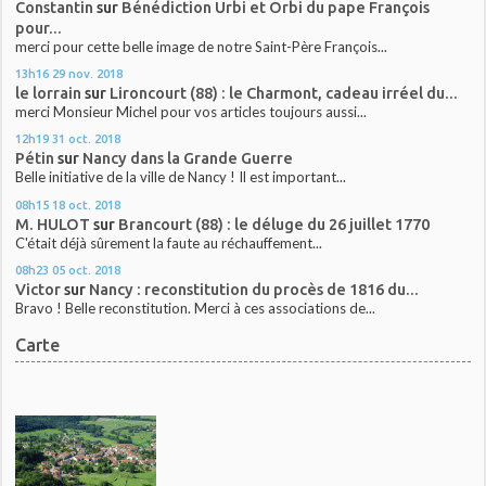
Constantin
sur
Bénédiction Urbi et Orbi du pape François
pour...
merci pour cette belle image de notre Saint-Père François...
13h16
29
nov. 2018
le lorrain
sur
Lironcourt (88) : le Charmont, cadeau irréel du...
merci Monsieur Michel pour vos articles toujours aussi...
12h19
31
oct. 2018
Pétin
sur
Nancy dans la Grande Guerre
Belle initiative de la ville de Nancy ! Il est important...
08h15
18
oct. 2018
M. HULOT
sur
Brancourt (88) : le déluge du 26 juillet 1770
C'était déjà sûrement la faute au réchauffement...
08h23
05
oct. 2018
Victor
sur
Nancy : reconstitution du procès de 1816 du...
Bravo ! Belle reconstitution. Merci à ces associations de...
Carte