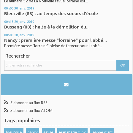
Le numéro 52 de La Nouvelle revue lorraine est...
00h00
30
janv. 2019
Bleurville (88) : au temps des soeurs d'école
00h15
29
janv. 2019
Bussang (88) : halte à la démolition du...
00h00
28
janv. 2019
Nancy : première messe "lorraine" pour l'abbé...
Première messe "lorraine" pleine de ferveur pour l'abbé...
Rechercher
S'abonner au flux RSS
S'abonner au flux ATOM
Tags populaires
Bleurville
nancy
église
jean marie cuny
jeanne d'arc