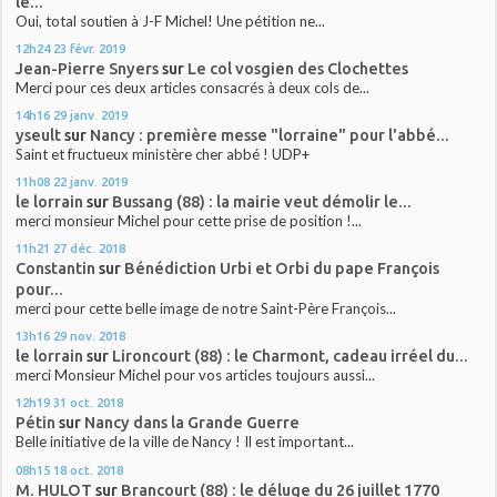
le...
Oui, total soutien à J-F Michel! Une pétition ne...
12h24
23
févr. 2019
Jean-Pierre Snyers
sur
Le col vosgien des Clochettes
Merci pour ces deux articles consacrés à deux cols de...
14h16
29
janv. 2019
yseult
sur
Nancy : première messe "lorraine" pour l'abbé...
Saint et fructueux ministère cher abbé ! UDP+
11h08
22
janv. 2019
le lorrain
sur
Bussang (88) : la mairie veut démolir le...
merci monsieur Michel pour cette prise de position !...
11h21
27
déc. 2018
Constantin
sur
Bénédiction Urbi et Orbi du pape François
pour...
merci pour cette belle image de notre Saint-Père François...
13h16
29
nov. 2018
le lorrain
sur
Lironcourt (88) : le Charmont, cadeau irréel du...
merci Monsieur Michel pour vos articles toujours aussi...
12h19
31
oct. 2018
Pétin
sur
Nancy dans la Grande Guerre
Belle initiative de la ville de Nancy ! Il est important...
08h15
18
oct. 2018
M. HULOT
sur
Brancourt (88) : le déluge du 26 juillet 1770