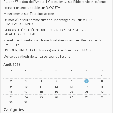
Étude n°7 le don de l’Amour 1 Corinthiens...
sur
Bible et vie chretienne
recruter un agent double
sur
BLOGJFV
Meuglements
sur
Touraine sereine
Un mot d’un seul homme suffit pour déranger les...
sur
VIE DU
CHATEAU à FERNEY
LA ROYAUTÉ ? L'IDÉE NEUVE POUR REDRESSER LA...
sur
LAFAUTEAROUSSEAU
7 août. Saint Gaëtan de Thiène, fondateurs des...
sur
Vie des Saints -
Saint du jour
UN JOUR, UNE CITATION (cxxv)
sur
Alain Van Praet - BLOG
Délice de cathédrale
sur
La senteur de l'esprit
Août 2026
D
L
M
M
J
V
S
1
2
3
4
5
6
7
8
9
10
11
12
13
14
15
16
17
18
19
20
21
22
23
24
25
26
27
28
29
30
31
Catégories