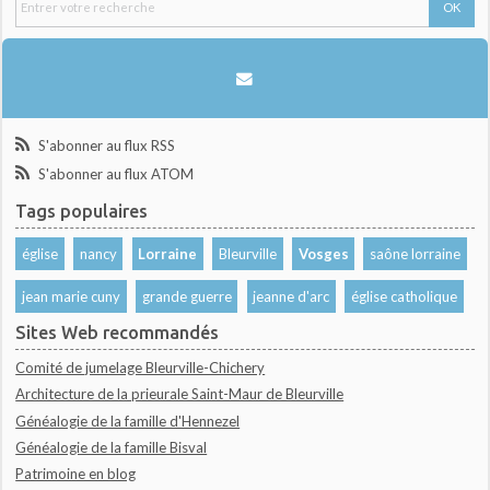
S'abonner au flux RSS
S'abonner au flux ATOM
Tags populaires
église
nancy
Lorraine
Bleurville
Vosges
saône lorraine
jean marie cuny
grande guerre
jeanne d'arc
église catholique
Sites Web recommandés
Comité de jumelage Bleurville-Chichery
Architecture de la prieurale Saint-Maur de Bleurville
Généalogie de la famille d'Hennezel
Généalogie de la famille Bisval
Patrimoine en blog