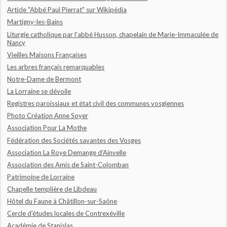
Article "Abbé Paul Pierrat" sur Wikipédia
Martigny-les-Bains
Liturgie catholique par l'abbé Husson, chapelain de Marie-Immaculée de
Nancy
Vieilles Maisons Françaises
Les arbres français remarquables
Notre-Dame de Bermont
La Lorraine se dévoile
Registres paroissiaux et état civil des communes vosgiennes
Photo Création Anne Soyer
Association Pour La Mothe
Fédération des Sociétés savantes des Vosges
Association La Roye Demange d'Ainvelle
Association des Amis de Saint-Colomban
Patrimoine de Lorraine
Chapelle templière de Libdeau
Hôtel du Faune à Châtillon-sur-Saône
Cercle d'études locales de Contrexéville
Académie de Stanislas