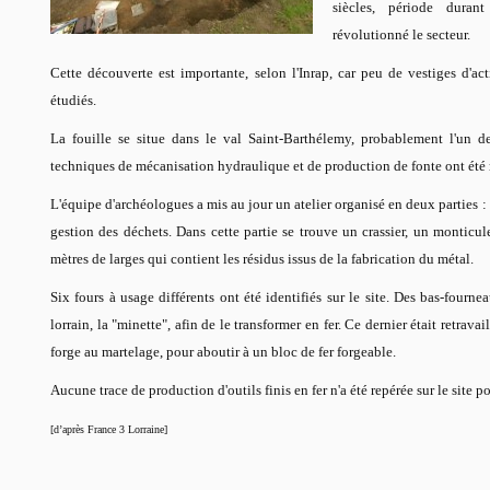
siècles, période dura
révolutionné le secteur.
Cette découverte est importante, selon l'Inrap, car peu de vestiges d'ac
étudiés.
La fouille se situe dans le val Saint-Barthélemy, probablement l'un de
techniques de mécanisation hydraulique et de production de fonte ont été
L'équipe d'archéologues a mis au jour un atelier organisé en deux parties : d
gestion des déchets. Dans cette partie se trouve un crassier, un monticul
mètres de larges qui contient les résidus issus de la fabrication du métal.
Six fours à usage différents ont été identifiés sur le site. Des bas-fourn
lorrain, la "minette", afin de le transformer en fer. Ce dernier était retrava
forge au martelage, pour aboutir à un bloc de fer forgeable.
Aucune trace de production d'outils finis en fer n'a été repérée sur le site po
[d’après France 3 Lorraine]