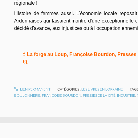
régionale !
Histoire de femmes aussi. L'économie locale reposai
Ardennaises qui faisaient montre d'une exceptionnelle c
décidé d'avance, aux injustices ou à l'occupation ennemie
‡ La forge au Loup, Françoise Bourdon, Presses de
€).
LIEN PERMANENT
CATÉGORIES :
LES LIVRES EN LORRAINE
TAGS
BOULONNERIE
,
FRANÇOISE BOURDON
,
PRESSES DE LA CITÉ
,
INDUSTRIE
,