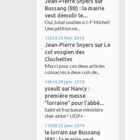
Jean-Pierre Snyers
sur
Bussang (88) : la mairie
veut démolir le...
Oui, total soutien à J-F Michel!
Une pétition ne...
12h24
23
févr. 2019
Jean-Pierre Snyers
sur
Le
col vosgien des
Clochettes
Merci pour ces deux articles
consacrés à deux cols de...
14h16
29
janv. 2019
yseult
sur
Nancy :
première messe
"lorraine" pour l'abbé...
Saint et fructueux ministère
cher abbé ! UDP+
11h08
22
janv. 2019
le lorrain
sur
Bussang
(88) : la mairie veut