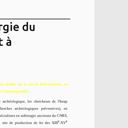
rgie du
 à
 fouille sur le site de Bellefontaine, en
de Champigneulles.
e archéologique, les chercheurs de l'Inrap
cherches archéologiques préventives), en
pécialistes en sidérurgie ancienne du CNRS,
e
e
n site de production de fer des XIII
-XV