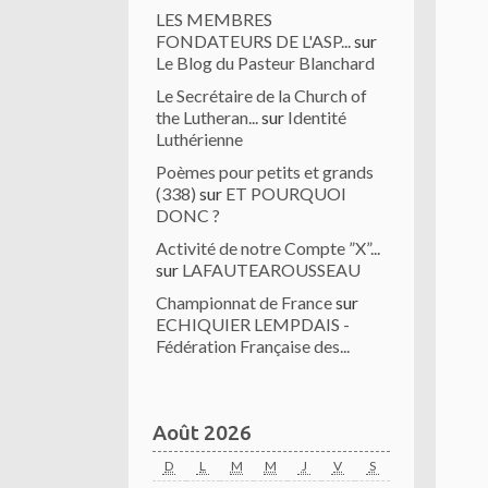
LES MEMBRES
FONDATEURS DE L'ASP...
sur
Le Blog du Pasteur Blanchard
Le Secrétaire de la Church of
the Lutheran...
sur
Identité
Luthérienne
Poèmes pour petits et grands
(338)
sur
ET POURQUOI
DONC ?
Activité de notre Compte ”X”...
sur
LAFAUTEAROUSSEAU
Championnat de France
sur
ECHIQUIER LEMPDAIS -
Fédération Française des...
Août 2026
D
L
M
M
J
V
S