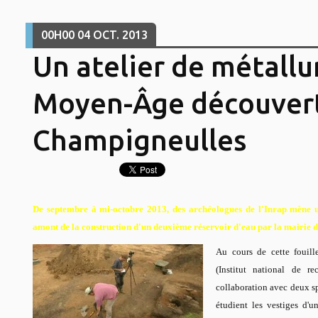
00H00
04
OCT. 2013
Un atelier de métallu
Moyen-Âge découvert
Champigneulles
De septembre à mi-octobre 2013, des archéologues de l'Inrap mène une
amont de la construction d'un deuxième réservoir d'eau par la mairie 
Au cours de cette fouill
(Institut national de re
collaboration avec deux s
étudient les vestiges d'u