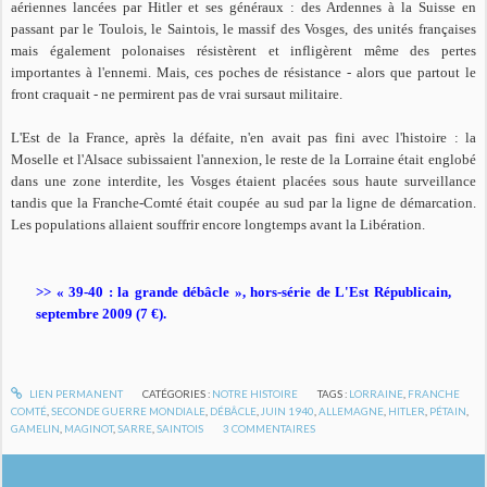
aériennes lancées par Hitler et ses généraux : des Ardennes à la Suisse en
passant par le Toulois, le Saintois, le massif des Vosges, des unités françaises
mais également polonaises résistèrent et infligèrent même des pertes
importantes à l'ennemi. Mais, ces poches de résistance - alors que partout le
front craquait - ne permirent pas de vrai sursaut militaire.
L'Est de la France, après la défaite, n'en avait pas fini avec l'histoire : la
Moselle et l'Alsace subissaient l'annexion, le reste de la Lorraine était englobé
dans une zone interdite, les Vosges étaient placées sous haute surveillance
tandis que la Franche-Comté était coupée au sud par la ligne de démarcation.
Les populations allaient souffrir encore longtemps avant la Libération.
>> « 39-40 : la grande débâcle », hors-série de L'Est Républicain,
septembre 2009 (7 €).
LIEN PERMANENT
CATÉGORIES :
NOTRE HISTOIRE
TAGS :
LORRAINE
,
FRANCHE
COMTÉ
,
SECONDE GUERRE MONDIALE
,
DÉBÂCLE
,
JUIN 1940
,
ALLEMAGNE
,
HITLER
,
PÉTAIN
,
GAMELIN
,
MAGINOT
,
SARRE
,
SAINTOIS
3
COMMENTAIRES