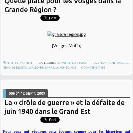
Quelle place pour les Vosges dans la
Grande Région ?
[Vosges Matin]
LIEN PERMANENT
CATÉGORIES :
LA VIE EN LORRAINE
TAGS :
LORRAINE
,
VOSGES
,
GRANDE RÉGION
,
WALLONIE
,
SARRE
,
LUXEMBOURG
0
COMMENTAIRE
00H01
12
SEPT. 2009
La « drôle de guerre » et la défaite de
juin 1940 dans le Grand Est
Pour ceux qui vécurent cette époque, comme pour les historiens qui