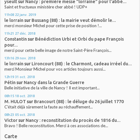
yseult
sur
Nancy : première messe "lorraine" pour l'abbé...
Saint et fructueux ministère cher abbé ! UDP+
11h08
22
janv. 2019
le lorrain
sur
Bussang (88) : la mairie veut démolir le...
merci monsieur Michel pour cette prise de position !...
11h21
27
déc. 2018
Constantin
sur
Bénédiction Urbi et Orbi du pape François
pour...
merci pour cette belle image de notre Saint-Père François...
13h16
29
nov. 2018
le lorrain
sur
Lironcourt (88) : le Charmont, cadeau irréel du...
merci Monsieur Michel pour vos articles toujours aussi...
12h19
31
oct. 2018
Pétin
sur
Nancy dans la Grande Guerre
Belle initiative de la ville de Nancy ! Il est important...
08h15
18
oct. 2018
M. HULOT
sur
Brancourt (88) : le déluge du 26 juillet 1770
C'était déjà sûrement la faute au réchauffement...
08h23
05
oct. 2018
Victor
sur
Nancy : reconstitution du procès de 1816 du...
Bravo ! Belle reconstitution. Merci à ces associations de...
Carte