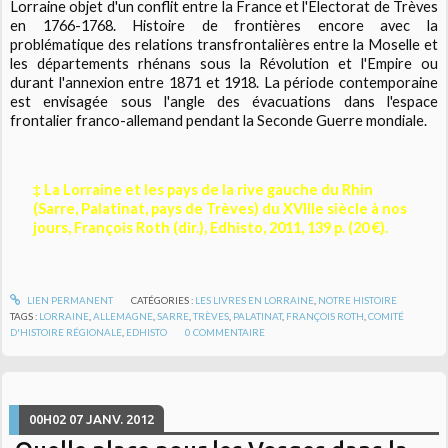
Lorraine objet d'un conflit entre la France et l'Electorat de Trèves
en 1766-1768. Histoire de frontières encore avec la
problématique des relations transfrontalières entre la Moselle et
les départements rhénans sous la Révolution et l'Empire ou
durant l'annexion entre 1871 et 1918. La période contemporaine
est envisagée sous l'angle des évacuations dans l'espace
frontalier franco-allemand pendant la Seconde Guerre mondiale.
‡ La Lorraine et les pays de la rive gauche du Rhin
(Sarre, Palatinat, pays de Trèves) du XVIIIe siècle à nos
jours, François Roth (dir.), Edhisto, 2011, 139 p. (20 €).
LIEN PERMANENT
CATÉGORIES :
LES LIVRES EN LORRAINE
,
NOTRE HISTOIRE
TAGS :
LORRAINE
,
ALLEMAGNE
,
SARRE
,
TRÈVES
,
PALATINAT
,
FRANÇOIS ROTH
,
COMITÉ
D'HISTOIRE RÉGIONALE
,
EDHISTO
0
COMMENTAIRE
00H02
07
JANV. 2012