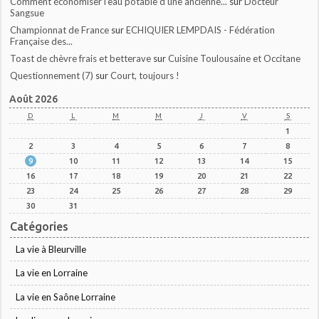
Comment économiser l’eau potable d’une ancienne...
sur
Docteur
Sangsue
Championnat de France
sur
ECHIQUIER LEMPDAIS - Fédération
Française des...
Toast de chèvre frais et betterave
sur
Cuisine Toulousaine et Occitane
Questionnement (7)
sur
Court, toujours !
Août 2026
D
L
M
M
J
V
S
1
2
3
4
5
6
7
8
9
10
11
12
13
14
15
16
17
18
19
20
21
22
23
24
25
26
27
28
29
30
31
Catégories
La vie à Bleurville
La vie en Lorraine
La vie en Saône Lorraine