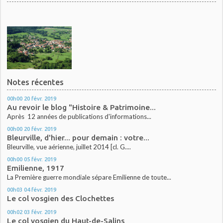
Notes récentes
00h00
20
févr. 2019
Au revoir le blog "Histoire & Patrimoine...
Après 12 années de publications d'informations...
00h00
20
févr. 2019
Bleurville, d'hier... pour demain : votre...
Bleurville, vue aérienne, juillet 2014 [cl. G....
00h00
05
févr. 2019
Emilienne, 1917
La Première guerre mondiale sépare Emilienne de toute...
00h03
04
févr. 2019
Le col vosgien des Clochettes
00h02
03
févr. 2019
Le col vosgien du Haut-de-Salins