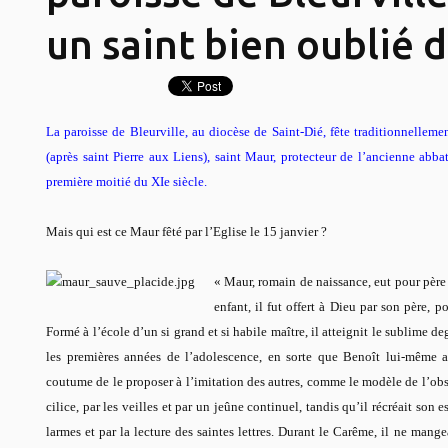
un saint bien oublié d
La paroisse de Bleurville, au diocèse de Saint-Dié, fête traditionnelleme
(après saint Pierre aux Liens), saint Maur, protecteur de l’ancienne abba
première moitié du XIe siècle.
Mais qui est ce Maur fêté par l’Eglise le 15 janvier ?
« Maur, romain de naissance, eut pour père
enfant, il fut offert à Dieu par son père, p
Formé à l’école d’un si grand et si habile maître, il atteignit le sublime
les premières années de l’adolescence, en sorte que Benoît lui-même a
coutume de le proposer à l’imitation des autres, comme le modèle de l’obse
cilice, par les veilles et par un jeûne continuel, tandis qu’il récréait son 
larmes et par la lecture des saintes lettres. Durant le Carême, il ne mange