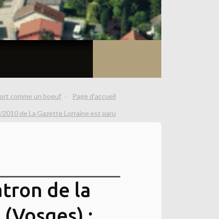
ort comme un boeuf
Page d'accueil
/2010 de La Gazette Lorraine est paru
tron de la
 (Vosges) :