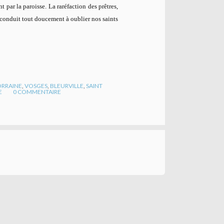
par la paroisse. La raréfaction des prêtres,
nt conduit tout doucement à oublier nos saints
ORRAINE
,
VOSGES
,
BLEURVILLE
,
SAINT
E
0
COMMENTAIRE