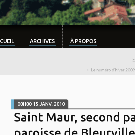
CUEIL
ARCHIVES
À PROPOS
F
Le numéro d'hiver 2009
00H00
15
JANV. 2010
Saint Maur, second pa
paroisse de Bleurville