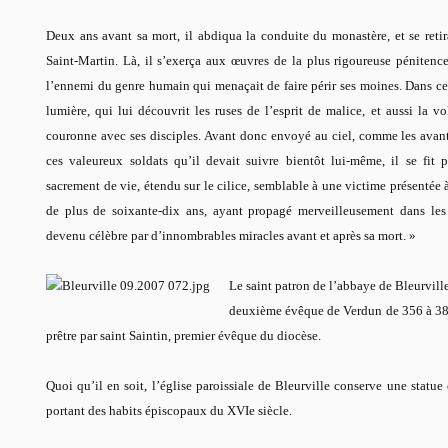
Deux ans avant sa mort, il abdiqua la conduite du monastère, et se reti
Saint-Martin. Là, il s’exerça aux œuvres de la plus rigoureuse pénitenc
l’ennemi du genre humain qui menaçait de faire périr ses moines. Dans cet
lumière, qui lui découvrit les ruses de l’esprit de malice, et aussi la vo
couronne avec ses disciples. Avant donc envoyé au ciel, comme les avant
ces valeureux soldats qu’il devait suivre bientôt lui-même, il se fit p
sacrement de vie, étendu sur le cilice, semblable à une victime présentée à
de plus de soixante-dix ans, ayant propagé merveilleusement dans les 
devenu célèbre par d’innombrables miracles avant et après sa mort. »
Le saint patron de l’abbaye de Bleurville 
deuxième évêque de Verdun de 356 à 383.
prêtre par saint Saintin, premier évêque du diocèse.
Quoi qu’il en soit, l’église paroissiale de Bleurville conserve une statu
portant des habits épiscopaux du XVIe siècle.