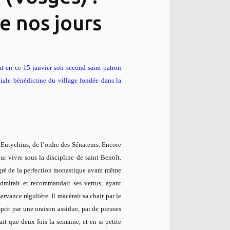
e nos jours
nt en ce 15 janvier son second saint patron
tiale bénédictine du village fondée dans la
 Eutychius, de l’ordre des Sénateurs. Encore
our vivre sous la discipline de saint Benoît.
 degré de la perfection monastique avant même
dmirait et recommandait ses vertus, ayant
rvance régulière. Il macérait sa chair par le
esprit par une oraison assidue, par de pieuses
ait que deux fois la semaine, et en si petite