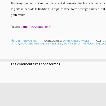
Dommage que notre saint patron ne soit désormais plus fêté solennellement 
la perte du sens de la tradition, la rupture avec notre héritage chrétien, o
protecteurs…
[source :
http://www.introibo.fr
]
LIEN PERMANENT
CATÉGORIES :
LA VIE À BLEURVILLE
TAGS :
L
MAUR
,
PAROISSE
,
ABBAYE
,
BÉNÉDICTIN
,
SAINT BENOÎT
,
VERDUN
,
ÉVÊQU
Les commentaires sont fermés.