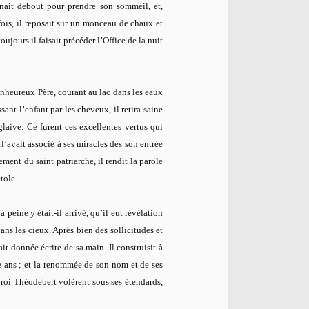
tenait debout pour prendre son sommeil, et,
 fois, il reposait sur un monceau de chaux et
oujours il faisait précéder l’Office de la nuit
enheureux Père, courant au lac dans les eaux
ssant l’enfant par les cheveux, il retira saine
laive. Ce furent ces excellentes vertus qui
 l’avait associé à ses miracles dès son entrée
ent du saint patriarche, il rendit la parole
tole.
peine y était-il arrivé, qu’il eut révélation
ns les cieux. Après bien des sollicitudes et
it donnée écrite de sa main. Il construisit à
e ans ; et la renommée de son nom et de ses
u roi Théodebert volèrent sous ses étendards,