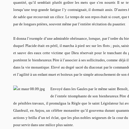
quantité, qu’il semblait plutôt goûter les mets que s’en nourrir. Il se 
lorsqu’une trop grande fatigue l’y contraignait, il dormait assis. D’autres
de sable que recouvrait un cilice. Le temps de son repos était si court, que t
par de longues prières, souvent même par l’entière récitation du psautier.
Il donna l’exemple d’une admirable obéissance, lorsque, par l’ordre du bi
duquel Placide était en péril, il marcha à pied sec sur les flots ; puis, saisi
et sauve des eaux cette victime que Dieu réservait pour le tranchant du g
portèrent le bienheureux Père à l’associer à ses sollicitudes, comme déjà il
dans la vie monastique. Elevé au degré sacré du diaconat par le commandem
et l’agilité à un enfant muet et boiteux par le simple attouchement de son é
Envoyé dans les Gaules par le même saint Benoît, à 
de l’entrée triomphante de son bienheureux Père da
de pénibles travaux, il promulgua la Règle que le saint Législateur lui ava
Glanfeuil, en Anjou, un célèbre monastère qu’il gouverna durant quarant
actions y brilla d’un tel éclat, que les plus nobles seigneurs de la cour d
pour servir dans une milice plus sainte.