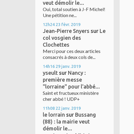
veut démolir le...
Oui, total soutien à J-F Michel!
Une pétition ne...
12h24
23
févr. 2019
Jean-Pierre Snyers
sur
Le
col vosgien des
Clochettes
Merci pour ces deux articles
consacrés à deux cols de...
14h16
29
janv. 2019
yseult
sur
Nancy :
première messe
"lorraine" pour l'abbé...
Saint et fructueux ministère
cher abbé ! UDP+
11h08
22
janv. 2019
le lorrain
sur
Bussang
(88) : la mairie veut
démolir le...