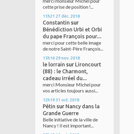
merci monsieur Michel pour
cette prise de position !...
11h21
27
déc. 2018
Constantin
sur
Bénédiction Urbi et Orbi
du pape François pour...
merci pour cette belle image
de notre Saint-Père François...
13h16
29
nov. 2018
le lorrain
sur
Lironcourt
(88) : le Charmont,
cadeau irréel du...
merci Monsieur Michel pour
vos articles toujours aussi...
12h19
31
oct. 2018
Pétin
sur
Nancy dans la
Grande Guerre
Belle initiative de la ville de
Nancy ! Il est important...