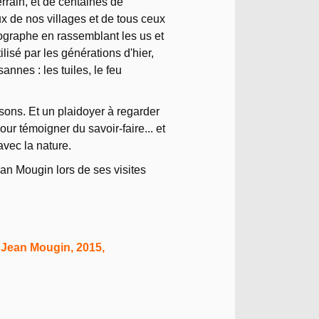
rrain, et de centaines de
ux de nos villages et de tous ceux
nographe en rassemblant les us et
isé par les générations d'hier,
nnes : les tuiles, le feu
isons. Et un plaidoyer à regarder
ur témoigner du savoir-faire... et
vec la nature.
ean Mougin lors de ses visites
 Jean Mougin, 2015,