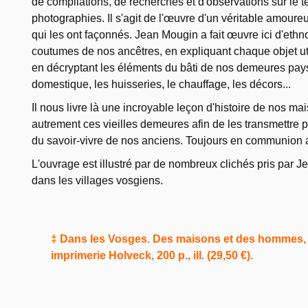
de compilations, de recherches et d'observations sur le te
photographies. Il s'agit de l'œuvre d'un véritable amoure
qui les ont façonnés. Jean Mougin a fait œuvre ici d'eth
coutumes de nos ancêtres, en expliquant chaque objet util
en décryptant les éléments du bâti de nos demeures paysa
domestique, les huisseries, le chauffage, les décors...
Il nous livre là une incroyable leçon d'histoire de nos ma
autrement ces vieilles demeures afin de les transmettre po
du savoir-vivre de nos anciens. Toujours en communion a
L'ouvrage est illustré par de nombreux clichés pris par J
dans les villages vosgiens.
‡ Dans les Vosges. Des maisons et des hommes,
imprimerie Holveck, 200 p., ill. (29,50 €).