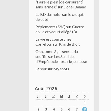
”Faire le plein [de carburant]
sans larmes.”
sur
Lionel Baland
La BD du mois :
sur
le croquis
de côté
Pépiements (593)
sur
Guerre
civile et yaourt allégé (3)
La vie est courte chez
Carrefour
sur
Kris de Blog
Ono, tome 3 , le secret du
souffle
sur
Les Sandales
d'Empédocle librairie jeunesse
Le soir
sur
My shots
Août 2026
D
L
M
M
J
V
S
1
2
3
4
5
6
7
8