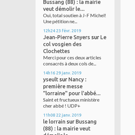
Bussang (88) : la mairie
veut démolir le...
Oui, total soutien à J-F Michel!
Une pétition ne...
12h24
23
févr. 2019
Jean-Pierre Snyers
sur
Le
col vosgien des
Clochettes
Merci pour ces deux articles
consacrés à deux cols de...
14h16
29
janv. 2019
yseult
sur
Nancy :
première messe
"lorraine" pour l'abbé...
Saint et fructueux ministère
cher abbé ! UDP+
11h08
22
janv. 2019
le lorrain
sur
Bussang
(88) : la mairie veut