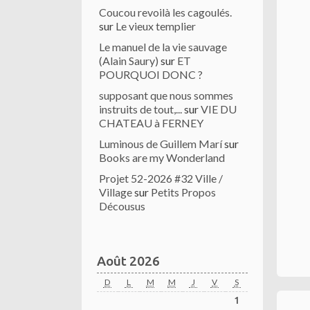
Coucou revoilà les cagoulés.
sur
Le vieux templier
Le manuel de la vie sauvage
(Alain Saury)
sur
ET
POURQUOI DONC ?
supposant que nous sommes
instruits de tout,...
sur
VIE DU
CHATEAU à FERNEY
Luminous de Guillem Marí
sur
Books are my Wonderland
Projet 52-2026 #32 Ville /
Village
sur
Petits Propos
Décousus
Août 2026
D
L
M
M
J
V
S
1