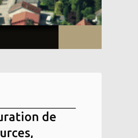
uration de
ources,