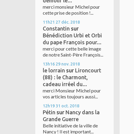
démolir le...
merci monsieur Michel pour
cette prise de position !...
11h21
27
déc. 2018
Constantin
sur
Bénédiction Urbi et Orbi
du pape François pour...
merci pour cette belle image
de notre Saint-Père François...
13h16
29
nov. 2018
le lorrain
sur
Lironcourt
(88) : le Charmont,
cadeau irréel du...
merci Monsieur Michel pour
vos articles toujours aussi...
12h19
31
oct. 2018
Pétin
sur
Nancy dans la
Grande Guerre
Belle initiative de la ville de
Nancy ! Il est important...