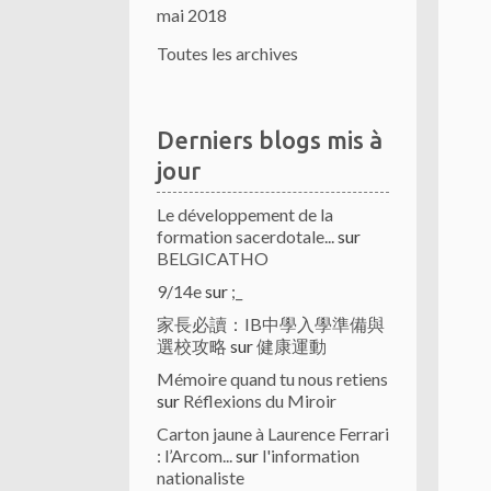
mai 2018
Toutes les archives
Derniers blogs mis à
jour
Le développement de la
formation sacerdotale...
sur
BELGICATHO
9/14e
sur
;_
家長必讀：IB中學入學準備與
選校攻略
sur
健康運動
Mémoire quand tu nous retiens
sur
Réflexions du Miroir
Carton jaune à Laurence Ferrari
: l’Arcom...
sur
l'information
nationaliste