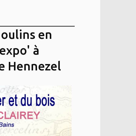
oulins en
 expo' à
e Hennezel