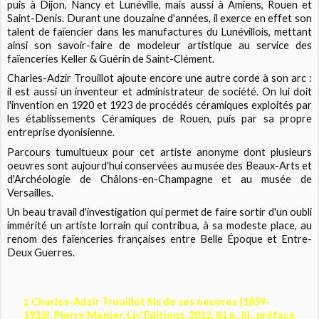
puis à Dijon, Nancy et Lunéville, mais aussi à Amiens, Rouen et
Saint-Denis. Durant une douzaine d'années, il exerce en effet son
talent de faïencier dans les manufactures du Lunévillois, mettant
ainsi son savoir-faire de modeleur artistique au service des
faïenceries Keller & Guérin de Saint-Clément.
Charles-Adzir Trouillot ajoute encore une autre corde à son arc :
il est aussi un inventeur et administrateur de société. On lui doit
l'invention en 1920 et 1923 de procédés céramiques exploités par
les établissements Céramiques de Rouen, puis par sa propre
entreprise dyonisienne.
Parcours tumultueux pour cet artiste anonyme dont plusieurs
oeuvres sont aujourd'hui conservées au musée des Beaux-Arts et
d'Archéologie de Châlons-en-Champagne et au musée de
Versailles.
Un beau travail d'investigation qui permet de faire sortir d'un oubli
immérité un artiste lorrain qui contribua, à sa modeste place, au
renom des faïenceries françaises entre Belle Époque et Entre-
Deux Guerres.
‡ Charles-Adzir Trouillot fils de ses oeuvres (1859-
1933), Pierre Monier, Liv'Editions, 2012, 81 p., ill., préface