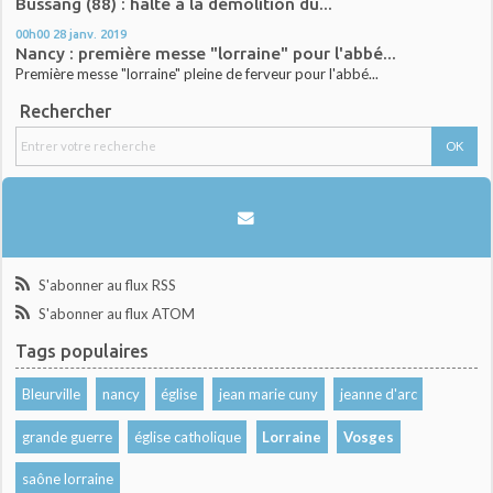
Bussang (88) : halte à la démolition du...
00h00
28
janv. 2019
Nancy : première messe "lorraine" pour l'abbé...
Première messe "lorraine" pleine de ferveur pour l'abbé...
Rechercher
S'abonner au flux RSS
S'abonner au flux ATOM
Tags populaires
Bleurville
nancy
église
jean marie cuny
jeanne d'arc
grande guerre
église catholique
Lorraine
Vosges
saône lorraine