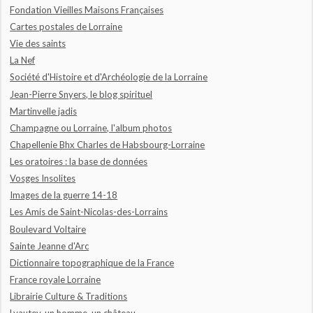
Fondation Vieilles Maisons Françaises
Cartes postales de Lorraine
Vie des saints
La Nef
Société d'Histoire et d'Archéologie de la Lorraine
Jean-Pierre Snyers, le blog spirituel
Martinvelle jadis
Champagne ou Lorraine, l'album photos
Chapellenie Bhx Charles de Habsbourg-Lorraine
Les oratoires : la base de données
Vosges Insolites
Images de la guerre 14-18
Les Amis de Saint-Nicolas-des-Lorrains
Boulevard Voltaire
Sainte Jeanne d'Arc
Dictionnaire topographique de la France
France royale Lorraine
Librairie Culture & Traditions