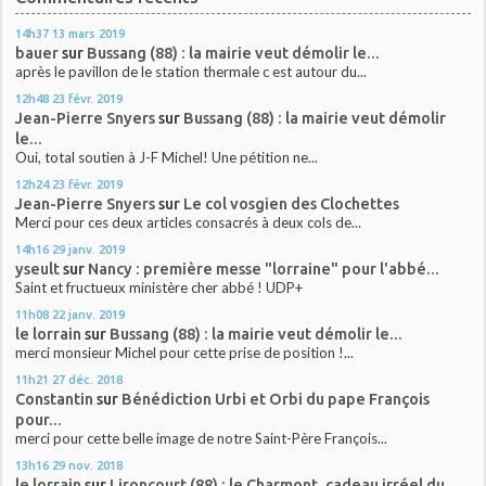
14h37
13
mars 2019
bauer
sur
Bussang (88) : la mairie veut démolir le...
après le pavillon de le station thermale c est autour du...
12h48
23
févr. 2019
Jean-Pierre Snyers
sur
Bussang (88) : la mairie veut démolir
le...
Oui, total soutien à J-F Michel! Une pétition ne...
12h24
23
févr. 2019
Jean-Pierre Snyers
sur
Le col vosgien des Clochettes
Merci pour ces deux articles consacrés à deux cols de...
14h16
29
janv. 2019
yseult
sur
Nancy : première messe "lorraine" pour l'abbé...
Saint et fructueux ministère cher abbé ! UDP+
11h08
22
janv. 2019
le lorrain
sur
Bussang (88) : la mairie veut démolir le...
merci monsieur Michel pour cette prise de position !...
11h21
27
déc. 2018
Constantin
sur
Bénédiction Urbi et Orbi du pape François
pour...
merci pour cette belle image de notre Saint-Père François...
13h16
29
nov. 2018
le lorrain
sur
Lironcourt (88) : le Charmont, cadeau irréel du...