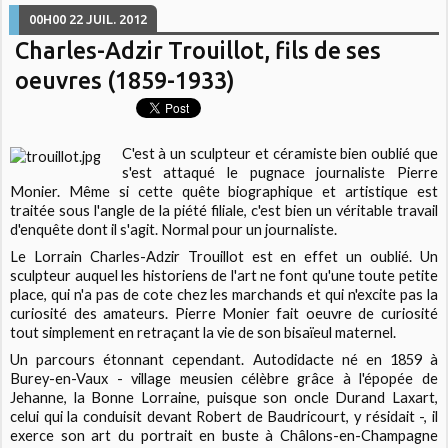
00H00
22
JUIL. 2012
Charles-Adzir Trouillot, fils de ses
oeuvres (1859-1933)
C'est à un sculpteur et céramiste bien oublié que
s'est attaqué le pugnace journaliste Pierre
Monier. Même si cette quête biographique et artistique est
traitée sous l'angle de la piété filiale, c'est bien un véritable travail
d'enquête dont il s'agit. Normal pour un journaliste.
Le Lorrain Charles-Adzir Trouillot est en effet un oublié. Un
sculpteur auquel les historiens de l'art ne font qu'une toute petite
place, qui n'a pas de cote chez les marchands et qui n'excite pas la
curiosité des amateurs. Pierre Monier fait oeuvre de curiosité
tout simplement en retraçant la vie de son bisaïeul maternel.
Un parcours étonnant cependant. Autodidacte né en 1859 à
Burey-en-Vaux - village meusien célèbre grâce à l'épopée de
Jehanne, la Bonne Lorraine, puisque son oncle Durand Laxart,
celui qui la conduisit devant Robert de Baudricourt, y résidait -, il
exerce son art du portrait en buste à Châlons-en-Champagne