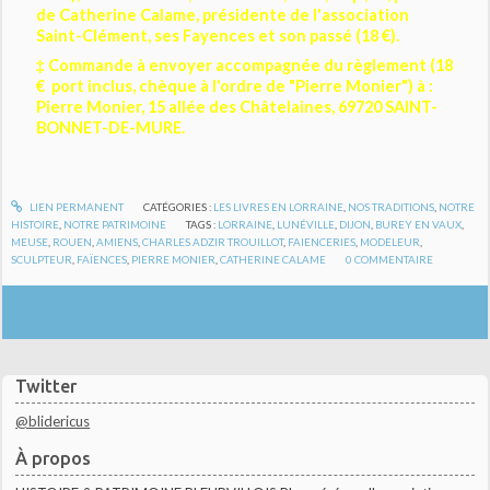
de Catherine Calame, présidente de l'association
Saint-Clément, ses Fayences et son passé (18 €).
‡ Commande à envoyer accompagnée du règlement (18
€ port inclus, chèque à l'ordre de "Pierre Monier") à :
Pierre Monier, 15 allée des Châtelaines, 69720 SAINT-
BONNET-DE-MURE.
LIEN PERMANENT
CATÉGORIES :
LES LIVRES EN LORRAINE
,
NOS TRADITIONS
,
NOTRE
HISTOIRE
,
NOTRE PATRIMOINE
TAGS :
LORRAINE
,
LUNÉVILLE
,
DIJON
,
BUREY EN VAUX
,
MEUSE
,
ROUEN
,
AMIENS
,
CHARLES ADZIR TROUILLOT
,
FAIENCERIES
,
MODELEUR
,
SCULPTEUR
,
FAÏENCES
,
PIERRE MONIER
,
CATHERINE CALAME
0
COMMENTAIRE
Twitter
@blidericus
À propos