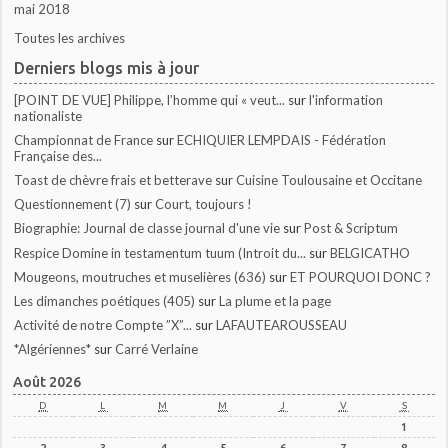
mai 2018
Toutes les archives
Derniers blogs mis à jour
[POINT DE VUE] Philippe, l’homme qui « veut...
sur
l'information
nationaliste
Championnat de France
sur
ECHIQUIER LEMPDAIS - Fédération
Française des...
Toast de chèvre frais et betterave
sur
Cuisine Toulousaine et Occitane
Questionnement (7)
sur
Court, toujours !
Biographie: Journal de classe journal d'une vie
sur
Post & Scriptum
Respice Domine in testamentum tuum (Introit du...
sur
BELGICATHO
Mougeons, moutruches et muselières (636)
sur
ET POURQUOI DONC ?
Les dimanches poétiques (405)
sur
La plume et la page
Activité de notre Compte ”X”...
sur
LAFAUTEAROUSSEAU
*Algériennes*
sur
Carré Verlaine
Août 2026
D
L
M
M
J
V
S
1
2
3
4
5
6
7
8