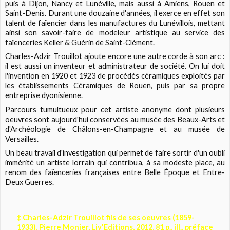
puis à Dijon, Nancy et Lunéville, mais aussi à Amiens, Rouen et
Saint-Denis. Durant une douzaine d'années, il exerce en effet son
talent de faïencier dans les manufactures du Lunévillois, mettant
ainsi son savoir-faire de modeleur artistique au service des
faïenceries Keller & Guérin de Saint-Clément.
Charles-Adzir Trouillot ajoute encore une autre corde à son arc :
il est aussi un inventeur et administrateur de société. On lui doit
l'invention en 1920 et 1923 de procédés céramiques exploités par
les établissements Céramiques de Rouen, puis par sa propre
entreprise dyonisienne.
Parcours tumultueux pour cet artiste anonyme dont plusieurs
oeuvres sont aujourd'hui conservées au musée des Beaux-Arts et
d'Archéologie de Châlons-en-Champagne et au musée de
Versailles.
Un beau travail d'investigation qui permet de faire sortir d'un oubli
immérité un artiste lorrain qui contribua, à sa modeste place, au
renom des faïenceries françaises entre Belle Époque et Entre-
Deux Guerres.
‡ Charles-Adzir Trouillot fils de ses oeuvres (1859-
1933), Pierre Monier, Liv'Editions, 2012, 81 p., ill., préface