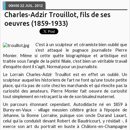
00H00
22
JUIL. 2012
Charles-Adzir Trouillot, fils de ses
oeuvres (1859-1933)
C'est à un sculpteur et céramiste bien oublié que
s'est attaqué le pugnace journaliste Pierre
Monier. Même si cette quête biographique et artistique est
traitée sous l'angle de la piété filiale, c'est bien un véritable travail
d'enquête dont il s'agit. Normal pour un journaliste.
Le Lorrain Charles-Adzir Trouillot est en effet un oublié. Un
sculpteur auquel les historiens de l'art ne font qu'une toute petite
place, qui n'a pas de cote chez les marchands et qui n'excite pas la
curiosité des amateurs. Pierre Monier fait oeuvre de curiosité
tout simplement en retraçant la vie de son bisaïeul maternel.
Un parcours étonnant cependant. Autodidacte né en 1859 à
Burey-en-Vaux - village meusien célèbre grâce à l'épopée de
Jehanne, la Bonne Lorraine, puisque son oncle Durand Laxart,
celui qui la conduisit devant Robert de Baudricourt, y résidait -, il
exerce son art du portrait en buste à Châlons-en-Champagne