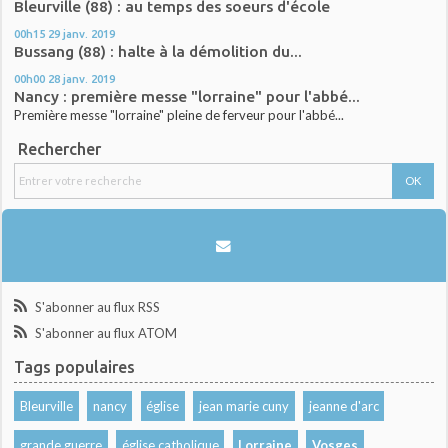
Bleurville (88) : au temps des soeurs d'école
00h15
29
janv. 2019
Bussang (88) : halte à la démolition du...
00h00
28
janv. 2019
Nancy : première messe "lorraine" pour l'abbé...
Première messe "lorraine" pleine de ferveur pour l'abbé...
Rechercher
S'abonner au flux RSS
S'abonner au flux ATOM
Tags populaires
Bleurville
nancy
église
jean marie cuny
jeanne d'arc
grande guerre
église catholique
Lorraine
Vosges