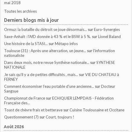
mai 2018
Toutes les archives
Derniers blogs mis à jour
Ormuz: la bataille du détroit se joue désormais...
sur
Euro-Synergies
Saxe-Anhalt : l'AfD donnée à 43 % et le BSW à 5 %.
sur
Lionel Baland
Une histoire de la STASI...
sur
Métapo infos
Toulouse (31) : Après une altercation, un jeune...
sur
l'information
nationaliste
Dans deux mois, notre revue Synthèse nationale...
sur
SYNTHESE
NATIONALE
Je sais qu'il y a de petites difficultés , mais...
sur
VIE DU CHATEAU à
FERNEY
Comment économiser l’eau potable d’une ancienne...
sur
Docteur
Sangsue
Championnat de France
sur
ECHIQUIER LEMPDAIS - Fédération
Française des...
Toast de chèvre frais et betterave
sur
Cuisine Toulousaine et Occitane
Questionnement (7)
sur
Court, toujours !
Août 2026