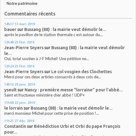
Notre patrimoine
Commentaires récents
14h37
13
mars 2019
bauer
sur
Bussang (88) : la mairie veut démolir le...
après le pavillon de le station thermale c est autour du...
12h48
23
févr. 2019
Jean-Pierre Snyers
sur
Bussang (88) : la mairie veut démolir
le...
Oui, total soutien à J-F Michel! Une pétition ne...
12h24
23
févr. 2019
Jean-Pierre Snyers
sur
Le col vosgien des Clochettes
Merci pour ces deux articles consacrés à deux cols de...
14h16
29
janv. 2019
yseult
sur
Nancy : première messe "lorraine" pour l'abbé...
Saint et fructueux ministère cher abbé ! UDP+
11h08
22
janv. 2019
le lorrain
sur
Bussang (88) : la mairie veut démolir le...
merci monsieur Michel pour cette prise de position !...
11h21
27
déc. 2018
Constantin
sur
Bénédiction Urbi et Orbi du pape François
pour...