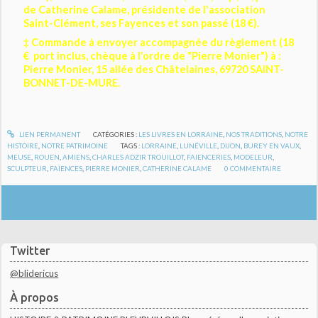
de Catherine Calame, présidente de l'association
Saint-Clément, ses Fayences et son passé (18 €).
‡ Commande à envoyer accompagnée du règlement (18
€ port inclus, chèque à l'ordre de "Pierre Monier") à :
Pierre Monier, 15 allée des Châtelaines, 69720 SAINT-
BONNET-DE-MURE.
LIEN PERMANENT
CATÉGORIES :
LES LIVRES EN LORRAINE
,
NOS TRADITIONS
,
NOTRE
HISTOIRE
,
NOTRE PATRIMOINE
TAGS :
LORRAINE
,
LUNÉVILLE
,
DIJON
,
BUREY EN VAUX
,
MEUSE
,
ROUEN
,
AMIENS
,
CHARLES ADZIR TROUILLOT
,
FAIENCERIES
,
MODELEUR
,
SCULPTEUR
,
FAÏENCES
,
PIERRE MONIER
,
CATHERINE CALAME
0
COMMENTAIRE
Twitter
@blidericus
À propos