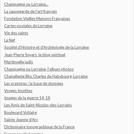
Champagne ou Lorraine...
La sauvegarde de l'art français
Fondation Vieilles Maisons Françaises
Cartes postales de Lorraine
Vie des saints
La Nef
Société d'Histoire et d'Archéologie de la Lorraine
Jean-Pierre Snyers, le blog spirituel
Martinvelle jadis
Champagne ou Lorraine, l'album photos
Chapellenie Bhx Charles de Habsbourg-Lorraine
Les oratoires : la base de données
Vosges Insolites
Images de la guerre 14-18
Les Amis de Saint-Nicolas-des-Lorrains
Boulevard Voltaire
Sainte Jeanne d'Arc
Dictionnaire topographique de la France
France royale Lorraine