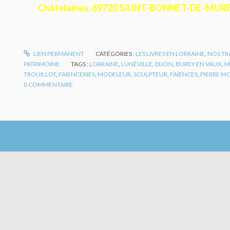
Châtelaines, 69720 SAINT-BONNET-DE-MURE
LIEN PERMANENT
CATÉGORIES :
LES LIVRES EN LORRAINE
,
NOS TR
PATRIMOINE
TAGS :
LORRAINE
,
LUNÉVILLE
,
DIJON
,
BUREY EN VAUX
,
M
TROUILLOT
,
FAIENCERIES
,
MODELEUR
,
SCULPTEUR
,
FAÏENCES
,
PIERRE M
0
COMMENTAIRE