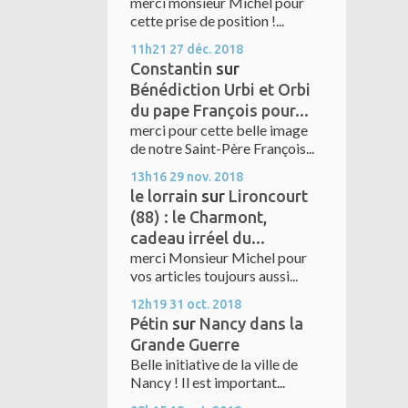
merci monsieur Michel pour
cette prise de position !...
11h21
27
déc. 2018
Constantin
sur
Bénédiction Urbi et Orbi
du pape François pour...
merci pour cette belle image
de notre Saint-Père François...
13h16
29
nov. 2018
le lorrain
sur
Lironcourt
(88) : le Charmont,
cadeau irréel du...
merci Monsieur Michel pour
vos articles toujours aussi...
12h19
31
oct. 2018
Pétin
sur
Nancy dans la
Grande Guerre
Belle initiative de la ville de
Nancy ! Il est important...