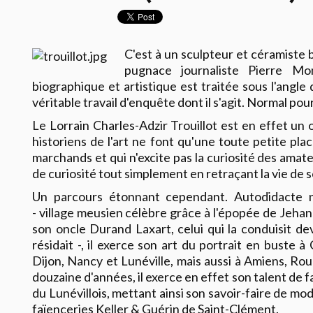
C'est à un sculpteur et céramiste b
pugnace journaliste Pierre M
biographique et artistique est traitée sous l'angle de
véritable travail d'enquête dont il s'agit. Normal pour
Le Lorrain Charles-Adzir Trouillot est en effet un 
historiens de l'art ne font qu'une toute petite plac
marchands et qui n'excite pas la curiosité des amat
de curiosité tout simplement en retraçant la vie de s
Un parcours étonnant cependant. Autodidacte 
- village meusien célèbre grâce à l'épopée de Jehan
son oncle Durand Laxart, celui qui la conduisit d
résidait -, il exerce son art du portrait en buste
Dijon, Nancy et Lunéville, mais aussi à Amiens, Ro
douzaine d'années, il exerce en effet son talent de 
du Lunévillois, mettant ainsi son savoir-faire de mo
faïenceries Keller & Guérin de Saint-Clément.