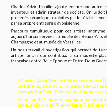
Charles-Adzir Trouillot ajoute encore une autre cor
inventeur et administrateur de société. On lui doit
procédés céramiques exploités par les établisseme
par sa propre entreprise dyonisienne.
Parcours tumultueux pour cet artiste anonyme 
aujourd'hui conservées au musée des Beaux-Arts et
Champagne et au musée de Versailles.
Un beau travail d'investigation qui permet de faire
artiste lorrain qui contribua, à sa modeste pla
françaises entre Belle Époque et Entre-Deux Guerr
‡ Charles-Adzir Trouillot fils de ses oeuvres (
Liv'Editions, 2012, 81 p., ill., préface de Cath
l'association Saint-Clément, ses Fayences et s
‡ Commande à envoyer accompagnée du règleme
chèque à l'ordre de "Pierre Monier") à : Pierre 