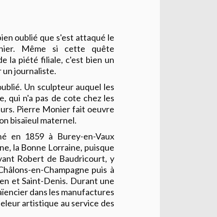
ien oublié que s'est attaqué le
onier. Même si cette quête
 la piété filiale, c'est bien un
 un journaliste.
oublié. Un sculpteur auquel les
e, qui n'a pas de cote chez les
eurs. Pierre Monier fait oeuvre
on bisaïeul maternel.
né en 1859 à Burey-en-Vaux
ne, la Bonne Lorraine, puisque
evant Robert de Baudricourt, y
 à Châlons-en-Champagne puis à
uen et Saint-Denis. Durant une
faïencier dans les manufactures
deleur artistique au service des