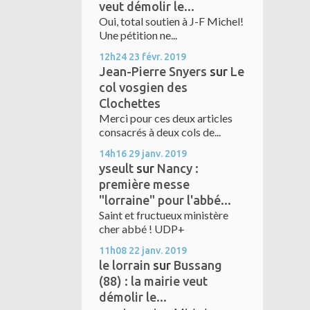
veut démolir le...
Oui, total soutien à J-F Michel!
Une pétition ne...
12h24
23
févr. 2019
Jean-Pierre Snyers
sur
Le
col vosgien des
Clochettes
Merci pour ces deux articles
consacrés à deux cols de...
14h16
29
janv. 2019
yseult
sur
Nancy :
première messe
"lorraine" pour l'abbé...
Saint et fructueux ministère
cher abbé ! UDP+
11h08
22
janv. 2019
le lorrain
sur
Bussang
(88) : la mairie veut
démolir le...