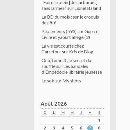
”Faire le plein [de carburant]
sans larmes.”
sur
Lionel Baland
La BD du mois :
sur
le croquis
de côté
Pépiements (593)
sur
Guerre
civile et yaourt allégé (3)
La vie est courte chez
Carrefour
sur
Kris de Blog
Ono, tome 3 , le secret du
souffle
sur
Les Sandales
d'Empédocle librairie jeunesse
Le soir
sur
My shots
Août 2026
D
L
M
M
J
V
S
1
2
3
4
5
6
7
8