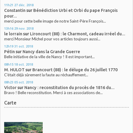
11h21
27
déc. 2018
Constantin
sur
Bénédiction Urbi et Orbi du pape François
pour...
merci pour cette belle image de notre Saint-Père François...
13h16
29
nov. 2018
le lorrain
sur
Lironcourt (88) : le Charmont, cadeau irréel du...
merci Monsieur Michel pour vos articles toujours aussi...
12h19
31
oct. 2018
Pétin
sur
Nancy dans la Grande Guerre
Belle initiative de la ville de Nancy ! Il est important...
08h15
18
oct. 2018
M. HULOT
sur
Brancourt (88) : le déluge du 26 juillet 1770
C'était déjà sûrement la faute au réchauffement...
08h23
05
oct. 2018
Victor
sur
Nancy : reconstitution du procès de 1816 du...
Bravo ! Belle reconstitution. Merci à ces associations de...
Carte