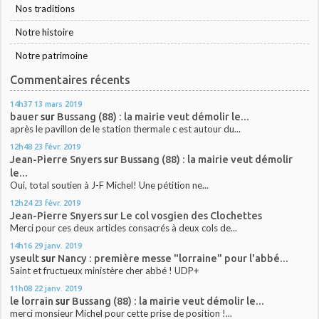
Nos traditions
Notre histoire
Notre patrimoine
Commentaires récents
14h37
13
mars 2019
bauer
sur
Bussang (88) : la mairie veut démolir le...
après le pavillon de le station thermale c est autour du...
12h48
23
févr. 2019
Jean-Pierre Snyers
sur
Bussang (88) : la mairie veut démolir
le...
Oui, total soutien à J-F Michel! Une pétition ne...
12h24
23
févr. 2019
Jean-Pierre Snyers
sur
Le col vosgien des Clochettes
Merci pour ces deux articles consacrés à deux cols de...
14h16
29
janv. 2019
yseult
sur
Nancy : première messe "lorraine" pour l'abbé...
Saint et fructueux ministère cher abbé ! UDP+
11h08
22
janv. 2019
le lorrain
sur
Bussang (88) : la mairie veut démolir le...
merci monsieur Michel pour cette prise de position !...