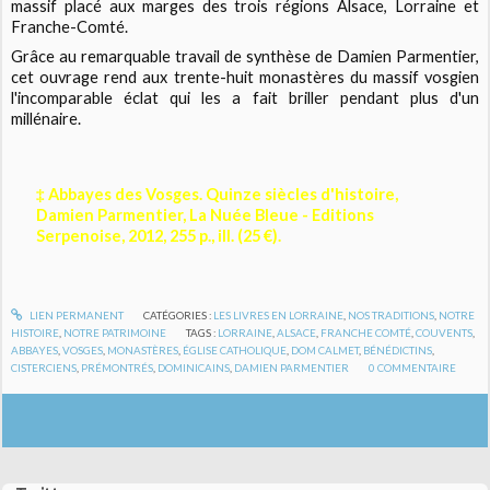
massif placé aux marges des trois régions Alsace, Lorraine et
Franche-Comté.
Grâce au remarquable travail de synthèse de Damien Parmentier,
cet ouvrage rend aux trente-huit monastères du massif vosgien
l'incomparable éclat qui les a fait briller pendant plus d'un
millénaire.
‡ Abbayes des Vosges. Quinze siècles d'histoire,
Damien Parmentier, La Nuée Bleue - Editions
Serpenoise, 2012, 255 p., ill. (25 €).
LIEN PERMANENT
CATÉGORIES :
LES LIVRES EN LORRAINE
,
NOS TRADITIONS
,
NOTRE
HISTOIRE
,
NOTRE PATRIMOINE
TAGS :
LORRAINE
,
ALSACE
,
FRANCHE COMTÉ
,
COUVENTS
,
ABBAYES
,
VOSGES
,
MONASTÈRES
,
ÉGLISE CATHOLIQUE
,
DOM CALMET
,
BÉNÉDICTINS
,
CISTERCIENS
,
PRÉMONTRÉS
,
DOMINICAINS
,
DAMIEN PARMENTIER
0
COMMENTAIRE