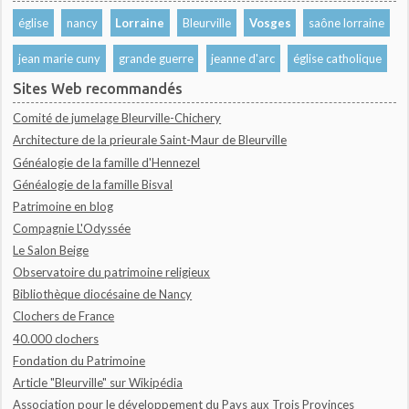
église
nancy
Lorraine
Bleurville
Vosges
saône lorraine
jean marie cuny
grande guerre
jeanne d'arc
église catholique
Sites Web recommandés
Comité de jumelage Bleurville-Chichery
Architecture de la prieurale Saint-Maur de Bleurville
Généalogie de la famille d'Hennezel
Généalogie de la famille Bisval
Patrimoine en blog
Compagnie L'Odyssée
Le Salon Beige
Observatoire du patrimoine religieux
Bibliothèque diocésaine de Nancy
Clochers de France
40.000 clochers
Fondation du Patrimoine
Article "Bleurville" sur Wikipédia
Association pour le développement du Pays aux Trois Provinces