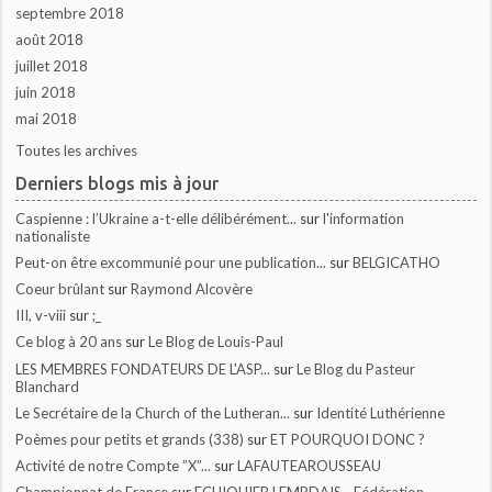
septembre 2018
août 2018
juillet 2018
juin 2018
mai 2018
Toutes les archives
Derniers blogs mis à jour
Caspienne : l’Ukraine a-t-elle délibérément...
sur
l'information
nationaliste
Peut-on être excommunié pour une publication...
sur
BELGICATHO
Coeur brûlant
sur
Raymond Alcovère
III, v-viii
sur
;_
Ce blog à 20 ans
sur
Le Blog de Louis-Paul
LES MEMBRES FONDATEURS DE L'ASP...
sur
Le Blog du Pasteur
Blanchard
Le Secrétaire de la Church of the Lutheran...
sur
Identité Luthérienne
Poèmes pour petits et grands (338)
sur
ET POURQUOI DONC ?
Activité de notre Compte ”X”...
sur
LAFAUTEAROUSSEAU