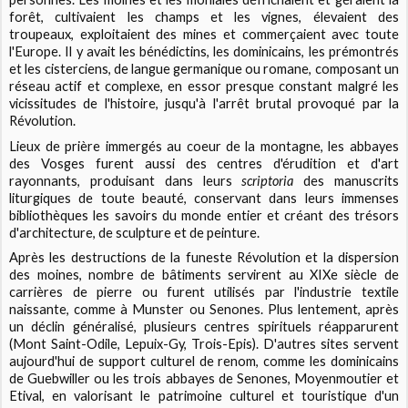
forêt, cultivaient les champs et les vignes, élevaient des
troupeaux, exploitaient des mines et commerçaient avec toute
l'Europe. Il y avait les bénédictins, les dominicains, les prémontrés
et les cisterciens, de langue germanique ou romane, composant un
réseau actif et complexe, en essor presque constant malgré les
vicissitudes de l'histoire, jusqu'à l'arrêt brutal provoqué par la
Révolution.
Lieux de prière immergés au coeur de la montagne, les abbayes
des Vosges furent aussi des centres d'érudition et d'art
rayonnants, produisant dans leurs
scriptoria
des manuscrits
liturgiques de toute beauté, conservant dans leurs immenses
bibliothèques les savoirs du monde entier et créant des trésors
d'architecture, de sculpture et de peinture.
Après les destructions de la funeste Révolution et la dispersion
des moines, nombre de bâtiments servirent au XIXe siècle de
carrières de pierre ou furent utilisés par l'industrie textile
naissante, comme à Munster ou Senones. Plus lentement, après
un déclin généralisé, plusieurs centres spirituels réapparurent
(Mont Saint-Odile, Lepuix-Gy, Trois-Epis). D'autres sites servent
aujourd'hui de support culturel de renom, comme les dominicains
de Guebwiller ou les trois abbayes de Senones, Moyenmoutier et
Etival, en valorisant le patrimoine culturel et touristique d'un