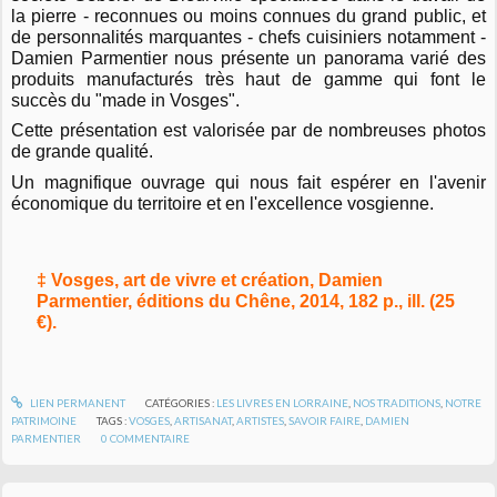
la pierre - reconnues ou moins connues du grand public, et
de personnalités marquantes - chefs cuisiniers notamment -
Damien Parmentier nous présente un panorama varié des
produits manufacturés très haut de gamme qui font le
succès du "made in Vosges".
Cette présentation est valorisée par de nombreuses photos
de grande qualité.
Un magnifique ouvrage qui nous fait espérer en l'avenir
économique du territoire et en l'excellence vosgienne.
‡ Vosges, art de vivre et création, Damien
Parmentier, éditions du Chêne, 2014, 182 p., ill. (25
€).
LIEN PERMANENT
CATÉGORIES :
LES LIVRES EN LORRAINE
,
NOS TRADITIONS
,
NOTRE
PATRIMOINE
TAGS :
VOSGES
,
ARTISANAT
,
ARTISTES
,
SAVOIR FAIRE
,
DAMIEN
PARMENTIER
0
COMMENTAIRE