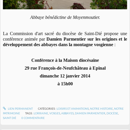
Abbaye bénédictine de Moyenmoutier.
La Commission d'art sacré du diocèse de Saint-Dié propose une
conférence animée par
Damien Parmentier sur les origines et le
développement des abbayes dans la montagne vosgienne
:
Conférence à la Maison diocésaine
29 rue François-de-Neufchâteau à Epinal
dimanche 12 janvier 2014
à 15h00
LIEN PERMANENT
CATÉGORIES :
LOISIRS ET ANIMATIONS
,
NOTRE HISTOIRE
,
NOTRE
PATRIMOINE
TAGS :
LORRAINE
,
VOSGES
,
ABBAYES
,
DAMIEN PARMENTIER
,
DIOCÈSE
,
SAINT DIÉ
0
COMMENTAIRE