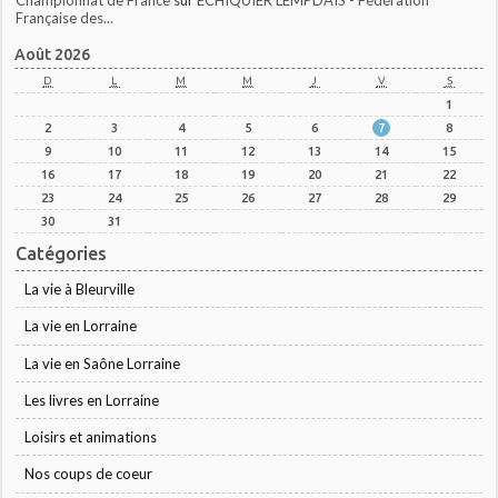
Championnat de France
sur
ECHIQUIER LEMPDAIS - Fédération
Française des...
Août 2026
D
L
M
M
J
V
S
1
2
3
4
5
6
7
8
9
10
11
12
13
14
15
16
17
18
19
20
21
22
23
24
25
26
27
28
29
30
31
Catégories
La vie à Bleurville
La vie en Lorraine
La vie en Saône Lorraine
Les livres en Lorraine
Loisirs et animations
Nos coups de coeur