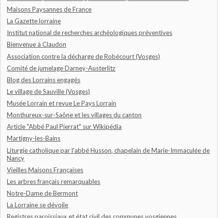
Maisons Paysannes de France
La Gazette lorraine
Institut national de recherches archéologiques préventives
Bienvenue à Claudon
Association contre la décharge de Robécourt (Vosges)
Comité de jumelage Darney-Austerlitz
Blog des Lorrains engagés
Le village de Sauville (Vosges)
Musée Lorrain et revue Le Pays Lorrain
Monthureux-sur-Saône et les villages du canton
Article "Abbé Paul Pierrat" sur Wikipédia
Martigny-les-Bains
Liturgie catholique par l'abbé Husson, chapelain de Marie-Immaculée de
Nancy
Vieilles Maisons Françaises
Les arbres français remarquables
Notre-Dame de Bermont
La Lorraine se dévoile
Registres paroissiaux et état civil des communes vosgiennes