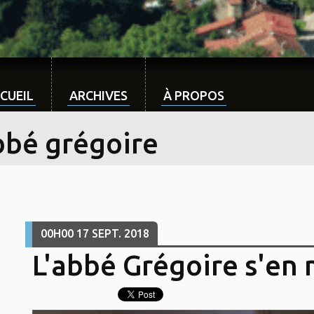
CUEIL
ARCHIVES
À PROPOS
bbé grégoire
00H00
17
SEPT. 2018
L'abbé Grégoire s'en