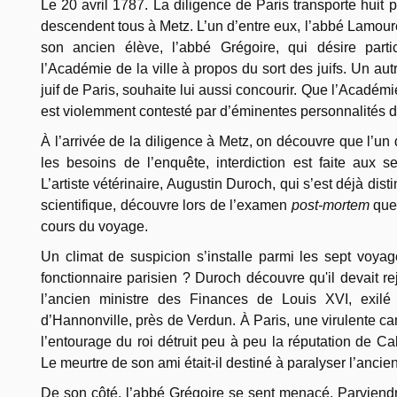
Le 20 avril 1787. La diligence de Paris transporte huit 
descendent tous à Metz. L’un d’entre eux, l’abbé Lamoure
son ancien élève, l’abbé Grégoire, qui désire part
l’Académie de la ville à propos du sort des juifs. Un au
juif de Paris, souhaite lui aussi concourir. Que l’Académi
est violemment contesté par d’éminentes personnalités de 
À l’arrivée de la diligence à Metz, on découvre que l’un
les besoins de l’enquête, interdiction est faite aux sep
L’artiste vétérinaire, Augustin Duroch, qui s’est déjà dis
scientifique, découvre lors de l’examen
post-mortem
que 
cours du voyage.
Un climat de suspicion s’installe parmi les sept voya
fonctionnaire parisien ? Duroch découvre qu'il devait r
l’ancien ministre des Finances de Louis XVI, exil
d’Hannonville, près de Verdun. À Paris, une virulente
l’entourage du roi détruit peu à peu la réputation de C
Le meurtre de son ami était-il destiné à paralyser l’ancie
De son côté, l’abbé Grégoire se sent menacé. Parviendra