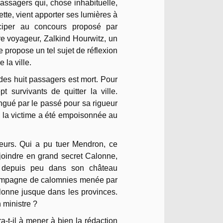
passagers qui, chose inhabituelle,
tte, vient apporter ses lumières à
iciper au concours proposé par
tre voyageur, Zalkind Hourwitz, un
e propose un tel sujet de réflexion
la ville.
 des huit passagers est mort. Pour
t survivants de quitter la ville.
tingué par le passé pour sa rigueur
la victime a été empoisonnée au
geurs. Qui a pu tuer Mendron, ce
ejoindre en grand secret Calonne,
é depuis peu dans son château
 campagne de calomnies menée par
alonne jusque dans les provinces.
n ministre ?
-t-il à mener à bien la rédaction