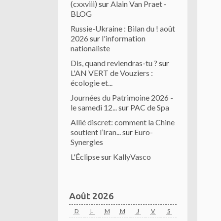
(cxxviii)
sur
Alain Van Praet -
BLOG
Russie-Ukraine : Bilan du ! août
2026
sur
l'information
nationaliste
Dis, quand reviendras-tu ?
sur
L'AN VERT de Vouziers :
écologie et...
Journées du Patrimoine 2026 -
le samedi 12...
sur
PAC de Spa
Allié discret: comment la Chine
soutient l’Iran...
sur
Euro-
Synergies
L'Éclipse
sur
KallyVasco
Août 2026
D
L
M
M
J
V
S