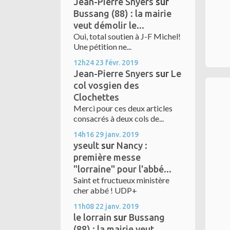
Jean-Pierre Snyers
sur
Bussang (88) : la mairie
veut démolir le...
Oui, total soutien à J-F Michel!
Une pétition ne...
12h24
23
févr. 2019
Jean-Pierre Snyers
sur
Le
col vosgien des
Clochettes
Merci pour ces deux articles
consacrés à deux cols de...
14h16
29
janv. 2019
yseult
sur
Nancy :
première messe
"lorraine" pour l'abbé...
Saint et fructueux ministère
cher abbé ! UDP+
11h08
22
janv. 2019
le lorrain
sur
Bussang
(88) : la mairie veut