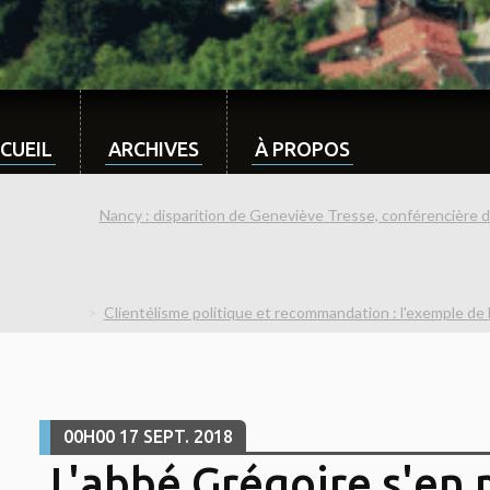
CUEIL
ARCHIVES
À PROPOS
Nancy : disparition de Geneviève Tresse, conférencière d
Clientélisme politique et recommandation : l'exemple de la
00H00
17
SEPT. 2018
L'abbé Grégoire s'en