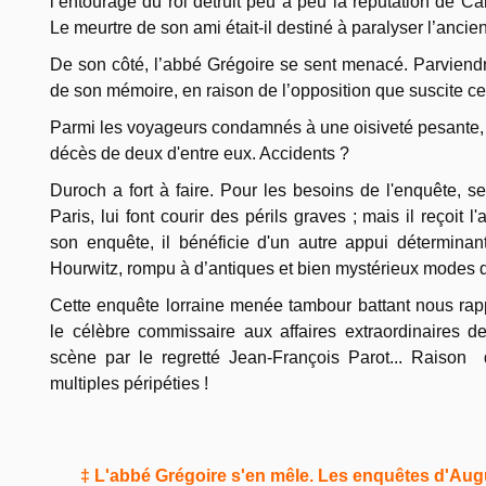
l’entourage du roi détruit peu à peu la réputation de C
Le meurtre de son ami était-il destiné à paralyser l’ancie
De son côté, l’abbé Grégoire se sent menacé. Parviendra
de son mémoire, en raison de l’opposition que suscite c
Parmi les voyageurs condamnés à une oisiveté pesante, le
décès de deux d'entre eux. Accidents ?
Duroch a fort à faire. Pour les besoins de l'enquête, 
Paris, lui font courir des périls graves ; mais il reçoit
son enquête, il bénéficie d'un autre appui déterminant 
Hourwitz, rompu à d’antiques et bien mystérieux modes 
Cette enquête lorraine menée tambour battant nous rapp
le célèbre commissaire aux affaires extraordinaires 
scène par le regretté Jean-François Parot... Raison
multiples péripéties !
‡ L'abbé Grégoire s'en mêle. Les enquêtes d'Au