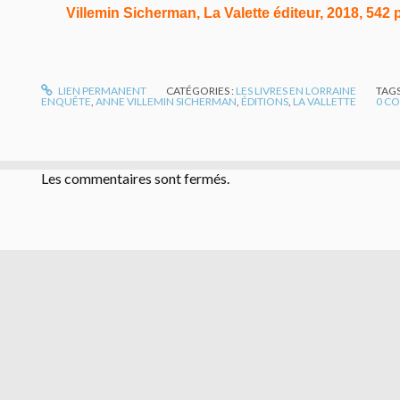
Villemin Sicherman, La Valette éditeur, 2018, 542 p.
LIEN PERMANENT
CATÉGORIES :
LES LIVRES EN LORRAINE
TAGS
ENQUÊTE
,
ANNE VILLEMIN SICHERMAN
,
ÉDITIONS
,
LA VALLETTE
0
CO
Les commentaires sont fermés.