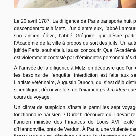
Le 20 avril 1787. La diligence de Paris transporte huit 
descendent tous à Metz. L’un d’entre eux, l’abbé Lamoure
son ancien élève, l’abbé Grégoire, qui désire part
l’Académie de la ville à propos du sort des juifs. Un au
juif de Paris, souhaite lui aussi concourir. Que l’Académi
est violemment contesté par d’éminentes personnalités de 
À l’arrivée de la diligence à Metz, on découvre que l’un
les besoins de l’enquête, interdiction est faite aux sep
L’artiste vétérinaire, Augustin Duroch, qui s’est déjà dis
scientifique, découvre lors de l’examen
post-mortem
que 
cours du voyage.
Un climat de suspicion s’installe parmi les sept voya
fonctionnaire parisien ? Duroch découvre qu'il devait r
l’ancien ministre des Finances de Louis XVI, exil
d’Hannonville, près de Verdun. À Paris, une virulente