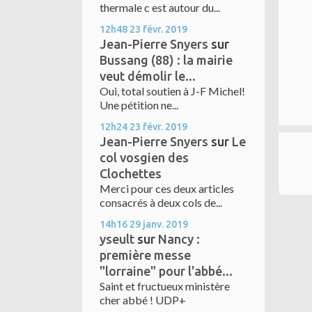
thermale c est autour du...
12h48
23
févr. 2019
Jean-Pierre Snyers
sur
Bussang (88) : la mairie
veut démolir le...
Oui, total soutien à J-F Michel!
Une pétition ne...
12h24
23
févr. 2019
Jean-Pierre Snyers
sur
Le
col vosgien des
Clochettes
Merci pour ces deux articles
consacrés à deux cols de...
14h16
29
janv. 2019
yseult
sur
Nancy :
première messe
"lorraine" pour l'abbé...
Saint et fructueux ministère
cher abbé ! UDP+