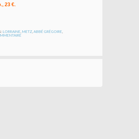
, 23 €.
 :
LORRAINE
,
METZ
,
ABBÉ GRÉGOIRE
,
MMENTAIRE