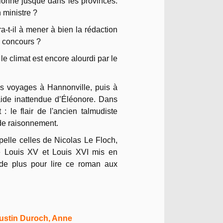
alonne jusque dans les provinces.
n ministre ?
-t-il à mener à bien la rédaction
e concours ?
 climat est encore alourdi par le
ses voyages à Hannonville, puis à
 l'aide inattendue d’Éléonore. Dans
: le flair de l'ancien talmudiste
de raisonnement.
elle celles de Nicolas Le Floch,
de Louis XV et Louis XVI mis en
 de plus pour lire ce roman aux
gustin Duroch, Anne