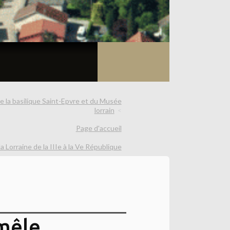
e la basilique Saint-Epvre et du Musée
lorrain
Page d'accueil
 Lorraine de la IIIe à la Ve République
 mêle