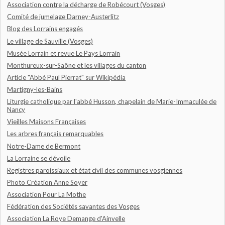
Association contre la décharge de Robécourt (Vosges)
Comité de jumelage Darney-Austerlitz
Blog des Lorrains engagés
Le village de Sauville (Vosges)
Musée Lorrain et revue Le Pays Lorrain
Monthureux-sur-Saône et les villages du canton
Article "Abbé Paul Pierrat" sur Wikipédia
Martigny-les-Bains
Liturgie catholique par l'abbé Husson, chapelain de Marie-Immaculée de
Nancy
Vieilles Maisons Françaises
Les arbres français remarquables
Notre-Dame de Bermont
La Lorraine se dévoile
Registres paroissiaux et état civil des communes vosgiennes
Photo Création Anne Soyer
Association Pour La Mothe
Fédération des Sociétés savantes des Vosges
Association La Roye Demange d'Ainvelle