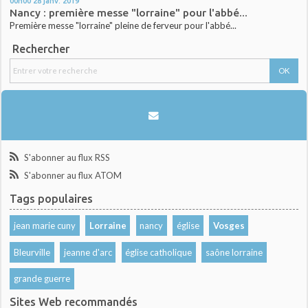
00h00
28
janv. 2019
Nancy : première messe "lorraine" pour l'abbé...
Première messe "lorraine" pleine de ferveur pour l'abbé...
Rechercher
S'abonner au flux RSS
S'abonner au flux ATOM
Tags populaires
jean marie cuny
Lorraine
nancy
église
Vosges
Bleurville
jeanne d'arc
église catholique
saône lorraine
grande guerre
Sites Web recommandés