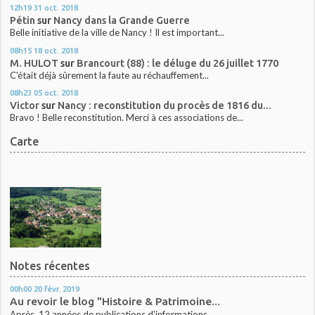
12h19
31
oct. 2018
Pétin
sur
Nancy dans la Grande Guerre
Belle initiative de la ville de Nancy ! Il est important...
08h15
18
oct. 2018
M. HULOT
sur
Brancourt (88) : le déluge du 26 juillet 1770
C'était déjà sûrement la faute au réchauffement...
08h23
05
oct. 2018
Victor
sur
Nancy : reconstitution du procès de 1816 du...
Bravo ! Belle reconstitution. Merci à ces associations de...
Carte
Notes récentes
00h00
20
févr. 2019
Au revoir le blog "Histoire & Patrimoine...
Après 12 années de publications d'informations...