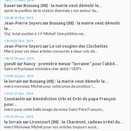
14h37
13
mars 2019
bauer
sur
Bussang (88) : la mairie veut démolir le...
après le pavillon de le station thermale c est autour du...
12h48
23
févr. 2019
Jean-Pierre Snyers
sur
Bussang (88) : la mairie veut démolir
le...
Oui, total soutien à J-F Michel! Une pétition ne...
12h24
23
févr. 2019
Jean-Pierre Snyers
sur
Le col vosgien des Clochettes
Merci pour ces deux articles consacrés à deux cols de...
14h16
29
janv. 2019
yseult
sur
Nancy : première messe "lorraine" pour l'abbé...
Saint et fructueux ministère cher abbé ! UDP+
11h08
22
janv. 2019
le lorrain
sur
Bussang (88) : la mairie veut démolir le...
merci monsieur Michel pour cette prise de position !...
11h21
27
déc. 2018
Constantin
sur
Bénédiction Urbi et Orbi du pape François
pour...
merci pour cette belle image de notre Saint-Père François...
13h16
29
nov. 2018
le lorrain
sur
Lironcourt (88) : le Charmont, cadeau irréel du...
merci Monsieur Michel pour vos articles toujours aussi...