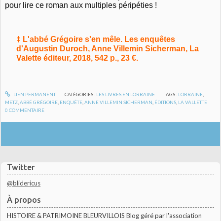
pour lire ce roman aux multiples péripéties !
‡ L'abbé Grégoire s'en mêle. Les enquêtes
d'Augustin Duroch, Anne Villemin Sicherman, La
Valette éditeur, 2018, 542 p., 23 €.
LIEN PERMANENT
CATÉGORIES :
LES LIVRES EN LORRAINE
TAGS :
LORRAINE
,
METZ
,
ABBÉ GRÉGOIRE
,
ENQUÊTE
,
ANNE VILLEMIN SICHERMAN
,
ÉDITIONS
,
LA VALLETTE
0
COMMENTAIRE
Twitter
@blidericus
À propos
HISTOIRE & PATRIMOINE BLEURVILLOIS Blog géré par l'association