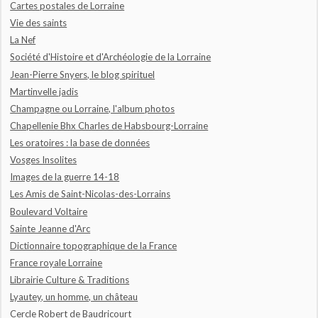
Cartes postales de Lorraine
Vie des saints
La Nef
Société d'Histoire et d'Archéologie de la Lorraine
Jean-Pierre Snyers, le blog spirituel
Martinvelle jadis
Champagne ou Lorraine, l'album photos
Chapellenie Bhx Charles de Habsbourg-Lorraine
Les oratoires : la base de données
Vosges Insolites
Images de la guerre 14-18
Les Amis de Saint-Nicolas-des-Lorrains
Boulevard Voltaire
Sainte Jeanne d'Arc
Dictionnaire topographique de la France
France royale Lorraine
Librairie Culture & Traditions
Lyautey, un homme, un château
Cercle Robert de Baudricourt