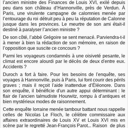
l’ancien ministre des Finances de Louis XVI, exilé depuis
peu dans son château d’Hannonville, près de Verdun. À
Paris, une virulente campagne de calomnies menée par
l’entourage du roi détruit peu à peu la réputation de Calonne
jusque dans les provinces. Le meurtre de son ami était-il
destiné à paralyser l’ancien ministre ?
De son côté, l’abbé Grégoire se sent menacé. Parviendra-t-il
à mener à bien la rédaction de son mémoire, en raison de
l’opposition que suscite ce concours ?
Parmi les voyageurs condamnés à une oisiveté pesante, le
climat est encore alourdi par le décès de deux d'entre eux.
Accidents ?
Duroch a fort à faire. Pour les besoins de l'enquête, ses
voyages à Hannonville, puis à Paris, lui font courir des périls
graves ; mais il reçoit l'aide inattendue d’Éléonore. Dans
son enquête, il bénéficie d'un autre appui déterminant : le
flair de l'ancien talmudiste Hourwitz, rompu à d’antiques et
bien mystérieux modes de raisonnement.
Cette enquête lorraine menée tambour battant nous rappelle
celles de Nicolas Le Floch, le célèbre commissaire aux
affaires extraordinaires de Louis XV et Louis XVI mis en
scène par le regretté Jean-François Parot... Raison de plus