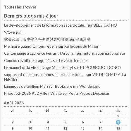
Toutes les archives
Derniers blogs mis à jour
Le développement de la formation sacerdotale...
sur
BELGICATHO
9/14e
sur
;_
家長必讀：IB中學入學準備與選校攻略
sur
健康運動
Mémoire quand tu nous retiens
sur
Réflexions du Miroir
Carton jaune à Laurence Ferrari : l’Arcom...
sur
l'information nationaliste
Coucou revoilà les cagoulés.
sur
Le vieux templier
Le manuel de la vie sauvage (Alain Saury)
sur
ET POURQUOI DONC ?
supposant que nous sommes instruits de tout,...
sur
VIE DU CHATEAU à
FERNEY
Luminous de Guillem Marí
sur
Books are my Wonderland
Projet 52-2026 #32 Ville / Village
sur
Petits Propos Décousus
Août 2026
D
L
M
M
J
V
S
1
2
3
4
5
6
7
8
9
10
11
12
13
14
15