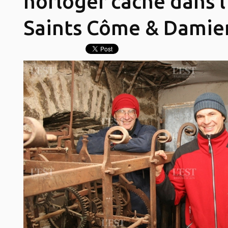
horloger caché dans l
Saints Côme & Damie