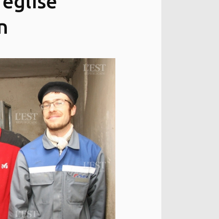
’église
n