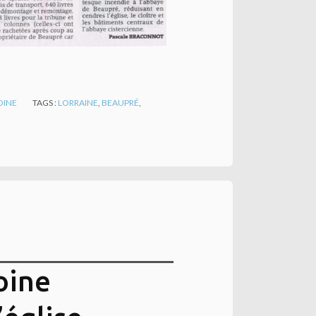
OINE
TAGS :
LORRAINE
,
BEAUPRÉ
,
oine