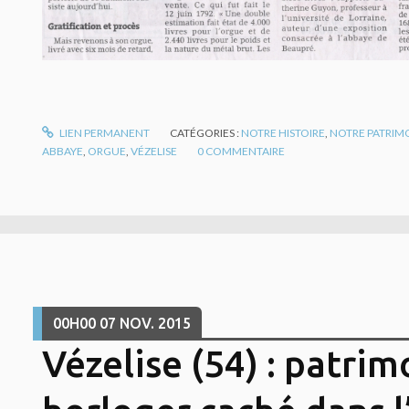
LIEN PERMANENT
CATÉGORIES :
NOTRE HISTOIRE
,
NOTRE PATRIM
ABBAYE
,
ORGUE
,
VÉZELISE
0
COMMENTAIRE
00H00
07
NOV. 2015
Vézelise (54) : patrim