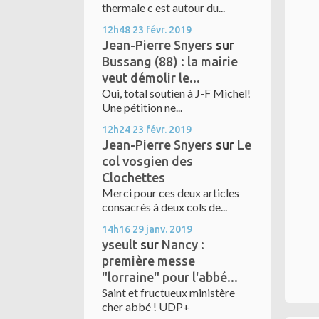
thermale c est autour du...
12h48
23
févr. 2019
Jean-Pierre Snyers
sur
Bussang (88) : la mairie
veut démolir le...
Oui, total soutien à J-F Michel!
Une pétition ne...
12h24
23
févr. 2019
Jean-Pierre Snyers
sur
Le
col vosgien des
Clochettes
Merci pour ces deux articles
consacrés à deux cols de...
14h16
29
janv. 2019
yseult
sur
Nancy :
première messe
"lorraine" pour l'abbé...
Saint et fructueux ministère
cher abbé ! UDP+