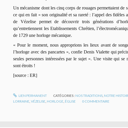
Un mécanisme dont les cinq corps de rouages permettaient de son
ce qui en fait « son originalité et sa rareté : l’appel des fidèle
de Vézelise permet de découvrir trois générations d’horl
qu’entretiennent les Etablissements Chrétien, l’électromécaniq
de 1729 une horloge mécanique.
« Pour le moment, nous approprions les lieux avant de songer
l’horloge avec des pancartes », confie Denis Vialette qui précis
seules personnes intéressées par le sujet ». Une visite qui se 
sont étroits !
[source : ER]
LIEN PERMANENT
CATÉGORIES :
NOS TRADITIONS
,
NOTRE HISTOI
LORRAINE
,
VÉZELISE
,
HORLOGE
,
ÉGLISE
0
COMMENTAIRE