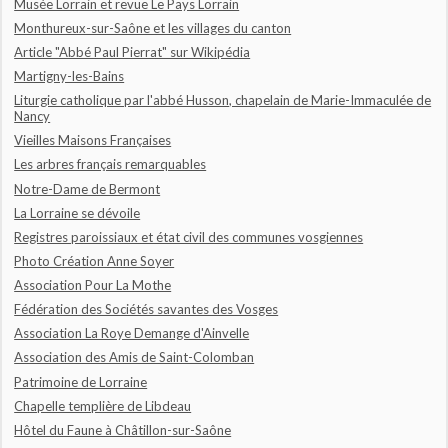
Musée Lorrain et revue Le Pays Lorrain
Monthureux-sur-Saône et les villages du canton
Article "Abbé Paul Pierrat" sur Wikipédia
Martigny-les-Bains
Liturgie catholique par l'abbé Husson, chapelain de Marie-Immaculée de
Nancy
Vieilles Maisons Françaises
Les arbres français remarquables
Notre-Dame de Bermont
La Lorraine se dévoile
Registres paroissiaux et état civil des communes vosgiennes
Photo Création Anne Soyer
Association Pour La Mothe
Fédération des Sociétés savantes des Vosges
Association La Roye Demange d'Ainvelle
Association des Amis de Saint-Colomban
Patrimoine de Lorraine
Chapelle templière de Libdeau
Hôtel du Faune à Châtillon-sur-Saône