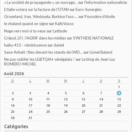
« La société de propagande », un ouvrage...
sur
l'information nationaliste
L’Italie votera sur la facture de l’OTAN
sur
Euro-Synergies
Groenland, Iran, Vénézuela, Burkina Faso ...
sur
Poussière d'étoile
le chaland quand on signe
sur
KallyVasco
Nage vers moi si tu veux
sur
Latitude
Crépol, LFI : l’AGRIF dans les médias
sur
SYNTHESE NATIONALE
haiku 415 - réminiscence
sur
daniel
Saxe-Anhalt : files devant les stands de l'AfD...
sur
Lionel Baland
Ne pas oublier les LGBTQIA+ sénégalais !
sur
Le blog de Jean-Luc
ROMERO-MICHEL
Août 2026
D
L
M
M
J
V
S
1
2
3
4
5
6
7
8
9
10
11
12
13
14
15
16
17
18
19
20
21
22
23
24
25
26
27
28
29
30
31
Catégories