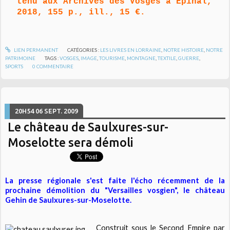
tenu aux Archives des Vosges à Epinal,
2018, 155 p., ill., 15 €.
LIEN PERMANENT
CATÉGORIES :
LES LIVRES EN LORRAINE
,
NOTRE HISTOIRE
,
NOTRE
PATRIMOINE
TAGS :
VOSGES
,
IMAGE
,
TOURISME
,
MONTAGNE
,
TEXTILE
,
GUERRE
,
SPORTS
0
COMMENTAIRE
20H54
06
SEPT. 2009
Le château de Saulxures-sur-
Moselotte sera démoli
La presse régionale s'est faite l'écho récemment de la
prochaine démolition du "Versailles vosgien", le château
Gehin de Saulxures-sur-Moselotte.
Construit sous le Second Empire par