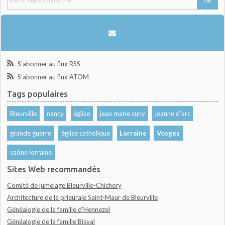
S'abonner au flux RSS
S'abonner au flux ATOM
Tags populaires
Bleurville
nancy
église
jean marie cuny
jeanne d'arc
grande guerre
église catholique
Lorraine
Vosges
saône lorraine
Sites Web recommandés
Comité de jumelage Bleurville-Chichery
Architecture de la prieurale Saint-Maur de Bleurville
Généalogie de la famille d'Hennezel
Généalogie de la famille Bisval