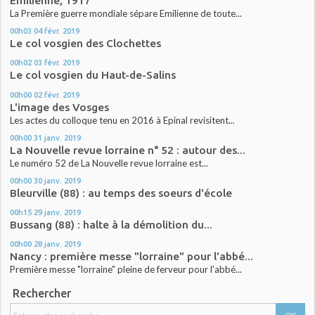
Emilienne, 1917
La Première guerre mondiale sépare Emilienne de toute...
00h03
04
févr. 2019
Le col vosgien des Clochettes
00h02
03
févr. 2019
Le col vosgien du Haut-de-Salins
00h00
02
févr. 2019
L'image des Vosges
Les actes du colloque tenu en 2016 à Epinal revisitent...
00h00
31
janv. 2019
La Nouvelle revue lorraine n° 52 : autour des...
Le numéro 52 de La Nouvelle revue lorraine est...
00h00
30
janv. 2019
Bleurville (88) : au temps des soeurs d'école
00h15
29
janv. 2019
Bussang (88) : halte à la démolition du...
00h00
28
janv. 2019
Nancy : première messe "lorraine" pour l'abbé...
Première messe "lorraine" pleine de ferveur pour l'abbé...
Rechercher