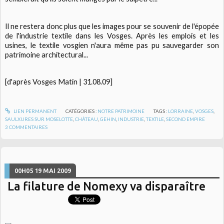
Il ne restera donc plus que les images pour se souvenir de l'épopée
de l'industrie textile dans les Vosges. Après les emplois et les
usines, le textile vosgien n'aura même pas pu sauvegarder son
patrimoine architectural...
[d'après Vosges Matin | 31.08.09]
LIEN PERMANENT
CATÉGORIES :
NOTRE PATRIMOINE
TAGS :
LORRAINE
,
VOSGES
,
SAULXURES SUR MOSELOTTE
,
CHÂTEAU
,
GEHIN
,
INDUSTRIE
,
TEXTILE
,
SECOND EMPIRE
3
COMMENTAIRES
00H05
19
MAI 2009
La filature de Nomexy va disparaître