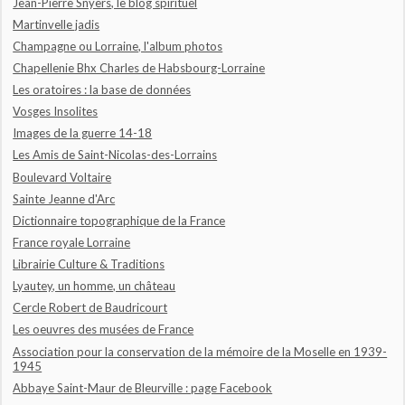
Jean-Pierre Snyers, le blog spirituel
Martinvelle jadis
Champagne ou Lorraine, l'album photos
Chapellenie Bhx Charles de Habsbourg-Lorraine
Les oratoires : la base de données
Vosges Insolites
Images de la guerre 14-18
Les Amis de Saint-Nicolas-des-Lorrains
Boulevard Voltaire
Sainte Jeanne d'Arc
Dictionnaire topographique de la France
France royale Lorraine
Librairie Culture & Traditions
Lyautey, un homme, un château
Cercle Robert de Baudricourt
Les oeuvres des musées de France
Association pour la conservation de la mémoire de la Moselle en 1939-
1945
Abbaye Saint-Maur de Bleurville : page Facebook