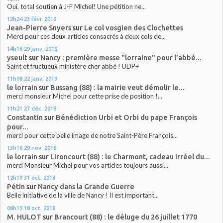
Oui, total soutien à J-F Michel! Une pétition ne...
12h24
23
févr. 2019
Jean-Pierre Snyers
sur
Le col vosgien des Clochettes
Merci pour ces deux articles consacrés à deux cols de...
14h16
29
janv. 2019
yseult
sur
Nancy : première messe "lorraine" pour l'abbé...
Saint et fructueux ministère cher abbé ! UDP+
11h08
22
janv. 2019
le lorrain
sur
Bussang (88) : la mairie veut démolir le...
merci monsieur Michel pour cette prise de position !...
11h21
27
déc. 2018
Constantin
sur
Bénédiction Urbi et Orbi du pape François
pour...
merci pour cette belle image de notre Saint-Père François...
13h16
29
nov. 2018
le lorrain
sur
Lironcourt (88) : le Charmont, cadeau irréel du...
merci Monsieur Michel pour vos articles toujours aussi...
12h19
31
oct. 2018
Pétin
sur
Nancy dans la Grande Guerre
Belle initiative de la ville de Nancy ! Il est important...
08h15
18
oct. 2018
M. HULOT
sur
Brancourt (88) : le déluge du 26 juillet 1770