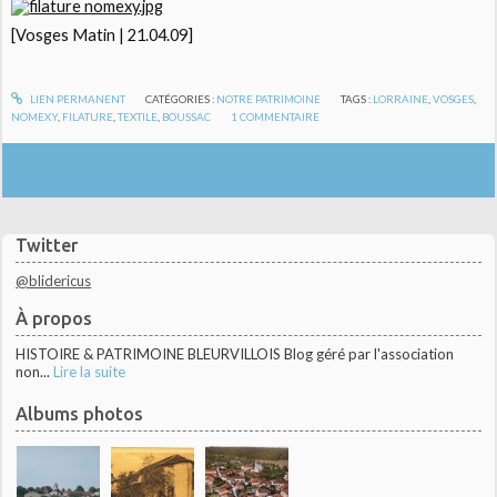
[Vosges Matin | 21.04.09]
LIEN PERMANENT
CATÉGORIES :
NOTRE PATRIMOINE
TAGS :
LORRAINE
,
VOSGES
,
NOMEXY
,
FILATURE
,
TEXTILE
,
BOUSSAC
1
COMMENTAIRE
Twitter
@blidericus
À propos
HISTOIRE & PATRIMOINE BLEURVILLOIS Blog géré par l'association
non...
Lire la suite
Albums photos