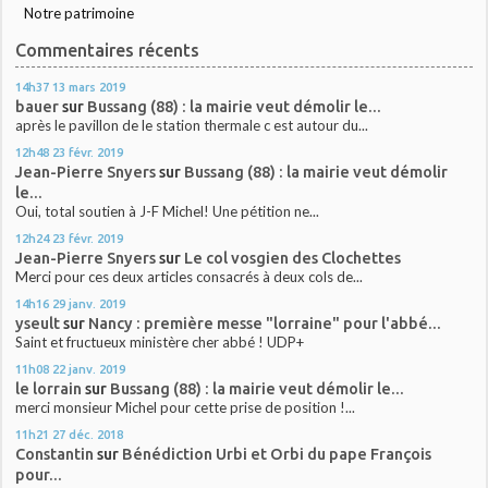
Notre patrimoine
Commentaires récents
14h37
13
mars 2019
bauer
sur
Bussang (88) : la mairie veut démolir le...
après le pavillon de le station thermale c est autour du...
12h48
23
févr. 2019
Jean-Pierre Snyers
sur
Bussang (88) : la mairie veut démolir
le...
Oui, total soutien à J-F Michel! Une pétition ne...
12h24
23
févr. 2019
Jean-Pierre Snyers
sur
Le col vosgien des Clochettes
Merci pour ces deux articles consacrés à deux cols de...
14h16
29
janv. 2019
yseult
sur
Nancy : première messe "lorraine" pour l'abbé...
Saint et fructueux ministère cher abbé ! UDP+
11h08
22
janv. 2019
le lorrain
sur
Bussang (88) : la mairie veut démolir le...
merci monsieur Michel pour cette prise de position !...
11h21
27
déc. 2018
Constantin
sur
Bénédiction Urbi et Orbi du pape François
pour...