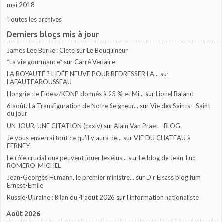
mai 2018
Toutes les archives
Derniers blogs mis à jour
James Lee Burke : Clete
sur
Le Bouquineur
*La vie gourmande*
sur
Carré Verlaine
LA ROYAUTÉ ? L'IDÉE NEUVE POUR REDRESSER LA...
sur
LAFAUTEAROUSSEAU
Hongrie : le Fidesz/KDNP donnés à 23 % et Mi...
sur
Lionel Baland
6 août. La Transfiguration de Notre Seigneur...
sur
Vie des Saints - Saint
du jour
UN JOUR, UNE CITATION (cxxiv)
sur
Alain Van Praet - BLOG
Je vous enverrai tout ce qu’il y aura de...
sur
VIE DU CHATEAU à
FERNEY
Le rôle crucial que peuvent jouer les élus...
sur
Le blog de Jean-Luc
ROMERO-MICHEL
Jean-Georges Humann, le premier ministre...
sur
D'r Elsass blog fum
Ernest-Emile
Russie-Ukraine : Bilan du 4 août 2026
sur
l'information nationaliste
Août 2026