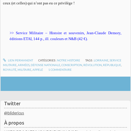
ceux (et celles) qui n’ont pas eu ce privilège !
>> Service Militaire – Histoire et souvenirs, Jean-Claude Demory,
éditions ETAI, 144 p., ill. couleurs et N&B (42 €).
LIEN PERMANENT
CATÉGORIES :
NOTRE HISTOIRE
TAGS :
LORRAINE
,
SERVICE
MILITAIRE
,
ARMÉES
,
DÉFENSE NATIONALE
,
CONSCRIPTION
,
RÉVOLUTION
,
RÉPUBLIQUE
,
ROYAUTÉ
,
MILITAIRE
,
APPELÉ
1
COMMENTAIRE
Twitter
@blidericus
À propos