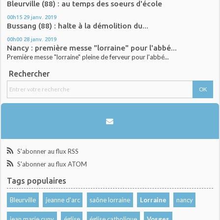
Bleurville (88) : au temps des soeurs d'école
00h15
29
janv. 2019
Bussang (88) : halte à la démolition du...
00h00
28
janv. 2019
Nancy : première messe "lorraine" pour l'abbé...
Première messe "lorraine" pleine de ferveur pour l'abbé...
Rechercher
S'abonner au flux RSS
S'abonner au flux ATOM
Tags populaires
Bleurville
jeanne d'arc
saône lorraine
Lorraine
nancy
jean marie cuny
église
église catholique
Vosges