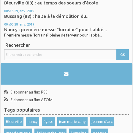
Bleurville (88) : au temps des soeurs d'école
00h15
29
janv. 2019
Bussang (88) : halte à la démolition du...
00h00
28
janv. 2019
Nancy : première messe "lorraine" pour l'abbé...
Première messe "lorraine" pleine de ferveur pour l'abbé...
Rechercher
S'abonner au flux RSS
S'abonner au flux ATOM
Tags populaires
Bleurville
nancy
église
jean marie cuny
jeanne d'arc
grande guerre
église catholique
Lorraine
Vosges