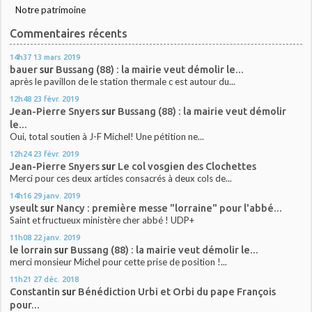
Notre patrimoine
Commentaires récents
14h37
13
mars 2019
bauer
sur
Bussang (88) : la mairie veut démolir le...
après le pavillon de le station thermale c est autour du...
12h48
23
févr. 2019
Jean-Pierre Snyers
sur
Bussang (88) : la mairie veut démolir
le...
Oui, total soutien à J-F Michel! Une pétition ne...
12h24
23
févr. 2019
Jean-Pierre Snyers
sur
Le col vosgien des Clochettes
Merci pour ces deux articles consacrés à deux cols de...
14h16
29
janv. 2019
yseult
sur
Nancy : première messe "lorraine" pour l'abbé...
Saint et fructueux ministère cher abbé ! UDP+
11h08
22
janv. 2019
le lorrain
sur
Bussang (88) : la mairie veut démolir le...
merci monsieur Michel pour cette prise de position !...
11h21
27
déc. 2018
Constantin
sur
Bénédiction Urbi et Orbi du pape François
pour...