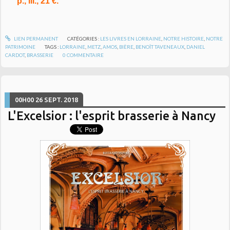
p., ill., 21 €.
LIEN PERMANENT
CATÉGORIES :
LES LIVRES EN LORRAINE
,
NOTRE HISTOIRE
,
NOTRE
PATRIMOINE
TAGS :
LORRAINE
,
METZ
,
AMOS
,
BIÈRE
,
BENOÎT TAVENEAUX
,
DANIEL
CARDOT
,
BRASSERIE
0
COMMENTAIRE
00H00
26
SEPT. 2018
L'Excelsior : l'esprit brasserie à Nancy