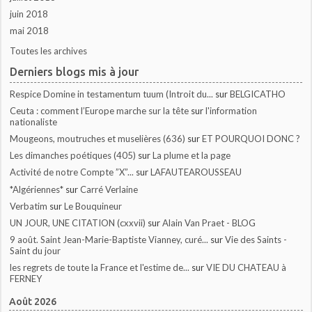
juin 2018
mai 2018
Toutes les archives
Derniers blogs mis à jour
Respice Domine in testamentum tuum (Introit du...
sur
BELGICATHO
Ceuta : comment l’Europe marche sur la tête
sur
l'information
nationaliste
Mougeons, moutruches et muselières (636)
sur
ET POURQUOI DONC ?
Les dimanches poétiques (405)
sur
La plume et la page
Activité de notre Compte ”X”...
sur
LAFAUTEAROUSSEAU
*Algériennes*
sur
Carré Verlaine
Verbatim
sur
Le Bouquineur
UN JOUR, UNE CITATION (cxxvii)
sur
Alain Van Praet - BLOG
9 août. Saint Jean-Marie-Baptiste Vianney, curé...
sur
Vie des Saints -
Saint du jour
les regrets de toute la France et l'estime de...
sur
VIE DU CHATEAU à
FERNEY
Août 2026