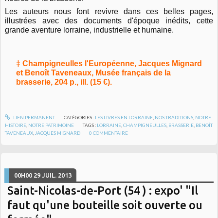
Les auteurs nous font revivre dans ces belles pages,
illustrées avec des documents d'époque inédits, cette
grande aventure lorraine, industrielle et humaine.
‡ Champigneulles l'Européenne, Jacques Mignard
et Benoît Taveneaux, Musée français de la
brasserie, 204 p., ill. (15 €).
LIEN PERMANENT
CATÉGORIES :
LES LIVRES EN LORRAINE
,
NOS TRADITIONS
,
NOTRE
HISTOIRE
,
NOTRE PATRIMOINE
TAGS :
LORRAINE
,
CHAMPIGNEULLES
,
BRASSERIE
,
BENOÎT
TAVENEAUX
,
JACQUES MIGNARD
0
COMMENTAIRE
00H00
29
JUIL. 2013
Saint-Nicolas-de-Port (54 ) : expo' "Il
faut qu'une bouteille soit ouverte ou