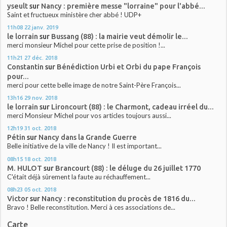
yseult
sur
Nancy : première messe "lorraine" pour l'abbé...
Saint et fructueux ministère cher abbé ! UDP+
11h08
22
janv. 2019
le lorrain
sur
Bussang (88) : la mairie veut démolir le...
merci monsieur Michel pour cette prise de position !...
11h21
27
déc. 2018
Constantin
sur
Bénédiction Urbi et Orbi du pape François
pour...
merci pour cette belle image de notre Saint-Père François...
13h16
29
nov. 2018
le lorrain
sur
Lironcourt (88) : le Charmont, cadeau irréel du...
merci Monsieur Michel pour vos articles toujours aussi...
12h19
31
oct. 2018
Pétin
sur
Nancy dans la Grande Guerre
Belle initiative de la ville de Nancy ! Il est important...
08h15
18
oct. 2018
M. HULOT
sur
Brancourt (88) : le déluge du 26 juillet 1770
C'était déjà sûrement la faute au réchauffement...
08h23
05
oct. 2018
Victor
sur
Nancy : reconstitution du procès de 1816 du...
Bravo ! Belle reconstitution. Merci à ces associations de...
Carte