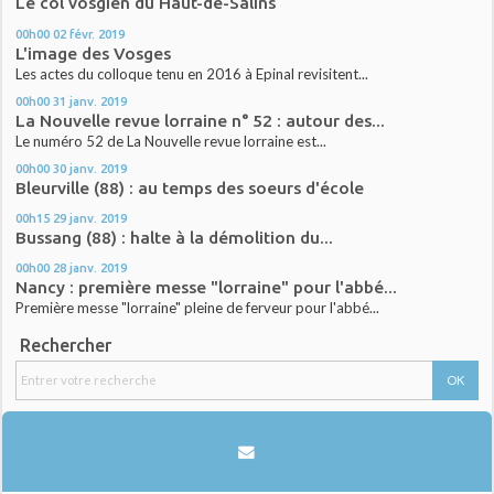
Le col vosgien du Haut-de-Salins
00h00
02
févr. 2019
L'image des Vosges
Les actes du colloque tenu en 2016 à Epinal revisitent...
00h00
31
janv. 2019
La Nouvelle revue lorraine n° 52 : autour des...
Le numéro 52 de La Nouvelle revue lorraine est...
00h00
30
janv. 2019
Bleurville (88) : au temps des soeurs d'école
00h15
29
janv. 2019
Bussang (88) : halte à la démolition du...
00h00
28
janv. 2019
Nancy : première messe "lorraine" pour l'abbé...
Première messe "lorraine" pleine de ferveur pour l'abbé...
Rechercher