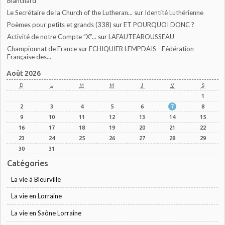
Blanchard
Le Secrétaire de la Church of the Lutheran...
sur
Identité Luthérienne
Poèmes pour petits et grands (338)
sur
ET POURQUOI DONC ?
Activité de notre Compte ”X”...
sur
LAFAUTEAROUSSEAU
Championnat de France
sur
ECHIQUIER LEMPDAIS - Fédération
Française des...
Août 2026
D
L
M
M
J
V
S
1
2
3
4
5
6
7
8
9
10
11
12
13
14
15
16
17
18
19
20
21
22
23
24
25
26
27
28
29
30
31
Catégories
La vie à Bleurville
La vie en Lorraine
La vie en Saône Lorraine