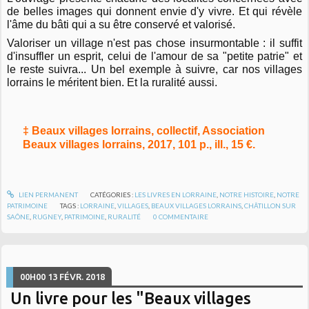
de belles images qui donnent envie d'y vivre. Et qui révèle
l'âme du bâti qui a su être conservé et valorisé.
Valoriser un village n'est pas chose insurmontable : il suffit
d'insuffler un esprit, celui de l'amour de sa "petite patrie" et
le reste suivra... Un bel exemple à suivre, car nos villages
lorrains le méritent bien. Et la ruralité aussi.
‡ Beaux villages lorrains, collectif, Association
Beaux villages lorrains, 2017, 101 p., ill., 15 €.
LIEN PERMANENT
CATÉGORIES :
LES LIVRES EN LORRAINE
,
NOTRE HISTOIRE
,
NOTRE
PATRIMOINE
TAGS :
LORRAINE
,
VILLAGES
,
BEAUX VILLAGES LORRAINS
,
CHÂTILLON SUR
SAÔNE
,
RUGNEY
,
PATRIMOINE
,
RURALITÉ
0
COMMENTAIRE
00H00
13
FÉVR. 2018
Un livre pour les "Beaux villages