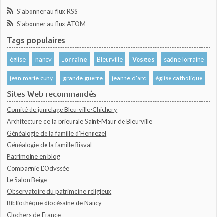
S'abonner au flux RSS
S'abonner au flux ATOM
Tags populaires
église
nancy
Lorraine
Bleurville
Vosges
saône lorraine
jean marie cuny
grande guerre
jeanne d'arc
église catholique
Sites Web recommandés
Comité de jumelage Bleurville-Chichery
Architecture de la prieurale Saint-Maur de Bleurville
Généalogie de la famille d'Hennezel
Généalogie de la famille Bisval
Patrimoine en blog
Compagnie L'Odyssée
Le Salon Beige
Observatoire du patrimoine religieux
Bibliothèque diocésaine de Nancy
Clochers de France