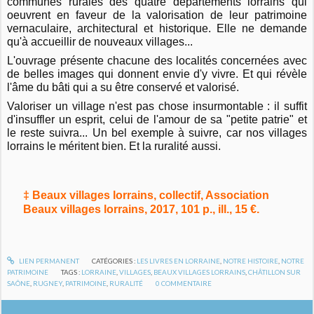
communes rurales des quatre départements lorrains qui
oeuvrent en f
aveur de la valorisation de leur patrimoine
vernaculaire, architectural et historique. Elle ne demande
qu'à accueillir de nouveaux villages...
L'ouvrage présente chacune des localités concernées avec
de belles images qui donnent envie d'y vivre. Et qui révèle
l'âme du bâti qui a su être conservé et valorisé.
Valoriser un village n'est pas chose insurmontable : il suffit
d'insuffler un esprit, celui de l'amour de sa "petite patrie" et
le reste suivra... Un bel exemple à suivre, car nos villages
lorrains le méritent bien. Et la ruralité aussi.
‡ Beaux villages lorrains, collectif, Association
Beaux villages lorrains, 2017, 101 p., ill., 15 €.
LIEN PERMANENT
CATÉGORIES :
LES LIVRES EN LORRAINE
,
NOTRE HISTOIRE
,
NOTRE
PATRIMOINE
TAGS :
LORRAINE
,
VILLAGES
,
BEAUX VILLAGES LORRAINS
,
CHÂTILLON SUR
SAÔNE
,
RUGNEY
,
PATRIMOINE
,
RURALITÉ
0
COMMENTAIRE