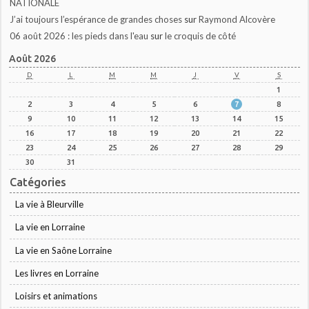
NATIONALE
J’ai toujours l’espérance de grandes choses
sur
Raymond Alcovère
06 août 2026 : les pieds dans l'eau
sur
le croquis de côté
Août 2026
D
L
M
M
J
V
S
1
2
3
4
5
6
7
8
9
10
11
12
13
14
15
16
17
18
19
20
21
22
23
24
25
26
27
28
29
30
31
Catégories
La vie à Bleurville
La vie en Lorraine
La vie en Saône Lorraine
Les livres en Lorraine
Loisirs et animations