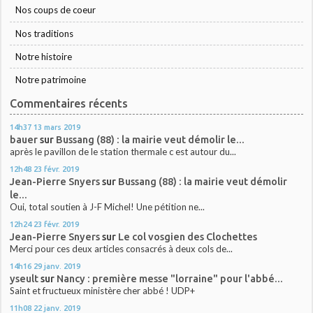
Nos coups de coeur
Nos traditions
Notre histoire
Notre patrimoine
Commentaires récents
14h37
13
mars 2019
bauer
sur
Bussang (88) : la mairie veut démolir le...
après le pavillon de le station thermale c est autour du...
12h48
23
févr. 2019
Jean-Pierre Snyers
sur
Bussang (88) : la mairie veut démolir
le...
Oui, total soutien à J-F Michel! Une pétition ne...
12h24
23
févr. 2019
Jean-Pierre Snyers
sur
Le col vosgien des Clochettes
Merci pour ces deux articles consacrés à deux cols de...
14h16
29
janv. 2019
yseult
sur
Nancy : première messe "lorraine" pour l'abbé...
Saint et fructueux ministère cher abbé ! UDP+
11h08
22
janv. 2019