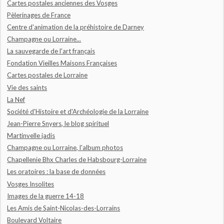
Cartes postales anciennes des Vosges
Pèlerinages de France
Centre d'animation de la préhistoire de Darney
Champagne ou Lorraine...
La sauvegarde de l'art français
Fondation Vieilles Maisons Françaises
Cartes postales de Lorraine
Vie des saints
La Nef
Société d'Histoire et d'Archéologie de la Lorraine
Jean-Pierre Snyers, le blog spirituel
Martinvelle jadis
Champagne ou Lorraine, l'album photos
Chapellenie Bhx Charles de Habsbourg-Lorraine
Les oratoires : la base de données
Vosges Insolites
Images de la guerre 14-18
Les Amis de Saint-Nicolas-des-Lorrains
Boulevard Voltaire