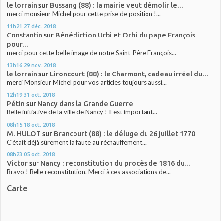
le lorrain
sur
Bussang (88) : la mairie veut démolir le...
merci monsieur Michel pour cette prise de position !...
11h21
27
déc. 2018
Constantin
sur
Bénédiction Urbi et Orbi du pape François
pour...
merci pour cette belle image de notre Saint-Père François...
13h16
29
nov. 2018
le lorrain
sur
Lironcourt (88) : le Charmont, cadeau irréel du...
merci Monsieur Michel pour vos articles toujours aussi...
12h19
31
oct. 2018
Pétin
sur
Nancy dans la Grande Guerre
Belle initiative de la ville de Nancy ! Il est important...
08h15
18
oct. 2018
M. HULOT
sur
Brancourt (88) : le déluge du 26 juillet 1770
C'était déjà sûrement la faute au réchauffement...
08h23
05
oct. 2018
Victor
sur
Nancy : reconstitution du procès de 1816 du...
Bravo ! Belle reconstitution. Merci à ces associations de...
Carte