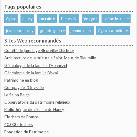
Tags populaires
église
nancy
Lorraine
Bleurville
Vosges
saône lorraine
jean marie cuny
grande guerre
jeanne d'arc
église catholique
Sites Web recommandés
Comité de jumelage Bleurville-Chichery
Architecture de la prieurale Saint-Maur de Bleurville
Généalogie de la famille d'Hennezel
Généalogie de la famille Bisval
Patrimoine en blog
Compagnie L'Odyssée
Le Salon Beige
Observatoire du patrimoine religieux
Bibliothèque diocésaine de Nancy
Clochers de France
40.000 clochers
Fondation du Patrimoine