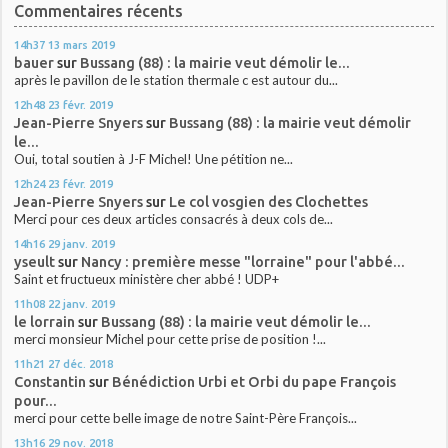
Commentaires récents
14h37
13
mars 2019
bauer
sur
Bussang (88) : la mairie veut démolir le...
après le pavillon de le station thermale c est autour du...
12h48
23
févr. 2019
Jean-Pierre Snyers
sur
Bussang (88) : la mairie veut démolir
le...
Oui, total soutien à J-F Michel! Une pétition ne...
12h24
23
févr. 2019
Jean-Pierre Snyers
sur
Le col vosgien des Clochettes
Merci pour ces deux articles consacrés à deux cols de...
14h16
29
janv. 2019
yseult
sur
Nancy : première messe "lorraine" pour l'abbé...
Saint et fructueux ministère cher abbé ! UDP+
11h08
22
janv. 2019
le lorrain
sur
Bussang (88) : la mairie veut démolir le...
merci monsieur Michel pour cette prise de position !...
11h21
27
déc. 2018
Constantin
sur
Bénédiction Urbi et Orbi du pape François
pour...
merci pour cette belle image de notre Saint-Père François...
13h16
29
nov. 2018