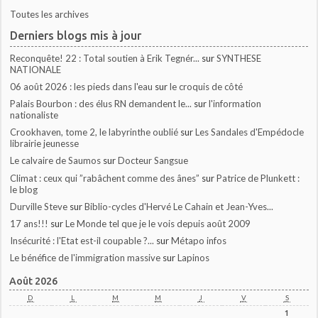
Toutes les archives
Derniers blogs mis à jour
Reconquête! 22 : Total soutien à Erik Tegnér...
sur
SYNTHESE
NATIONALE
06 août 2026 : les pieds dans l'eau
sur
le croquis de côté
Palais Bourbon : des élus RN demandent le...
sur
l'information
nationaliste
Crookhaven, tome 2, le labyrinthe oublié
sur
Les Sandales d'Empédocle
librairie jeunesse
Le calvaire de Saumos
sur
Docteur Sangsue
Climat : ceux qui ”rabâchent comme des ânes”
sur
Patrice de Plunkett :
le blog
Durville Steve
sur
Biblio-cycles d'Hervé Le Cahain et Jean-Yves...
17 ans!!!
sur
Le Monde tel que je le vois depuis août 2009
Insécurité : l'Etat est-il coupable ?...
sur
Métapo infos
Le bénéfice de l'immigration massive
sur
Lapinos
Août 2026
D
L
M
M
J
V
S
1