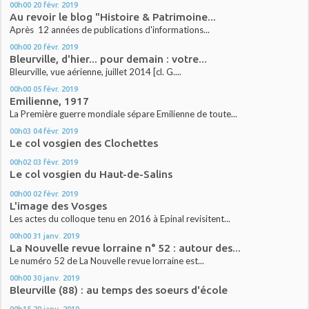
00h00
20
févr. 2019
Au revoir le blog "Histoire & Patrimoine...
Après 12 années de publications d'informations...
00h00
20
févr. 2019
Bleurville, d'hier... pour demain : votre...
Bleurville, vue aérienne, juillet 2014 [cl. G....
00h00
05
févr. 2019
Emilienne, 1917
La Première guerre mondiale sépare Emilienne de toute...
00h03
04
févr. 2019
Le col vosgien des Clochettes
00h02
03
févr. 2019
Le col vosgien du Haut-de-Salins
00h00
02
févr. 2019
L'image des Vosges
Les actes du colloque tenu en 2016 à Epinal revisitent...
00h00
31
janv. 2019
La Nouvelle revue lorraine n° 52 : autour des...
Le numéro 52 de La Nouvelle revue lorraine est...
00h00
30
janv. 2019
Bleurville (88) : au temps des soeurs d'école
00h15
29
janv. 2019