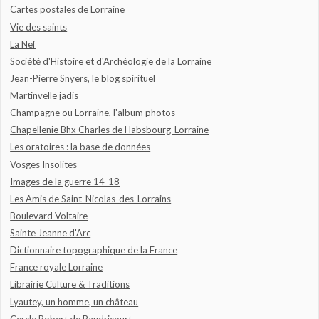
Cartes postales de Lorraine
Vie des saints
La Nef
Société d'Histoire et d'Archéologie de la Lorraine
Jean-Pierre Snyers, le blog spirituel
Martinvelle jadis
Champagne ou Lorraine, l'album photos
Chapellenie Bhx Charles de Habsbourg-Lorraine
Les oratoires : la base de données
Vosges Insolites
Images de la guerre 14-18
Les Amis de Saint-Nicolas-des-Lorrains
Boulevard Voltaire
Sainte Jeanne d'Arc
Dictionnaire topographique de la France
France royale Lorraine
Librairie Culture & Traditions
Lyautey, un homme, un château
Cercle Robert de Baudricourt