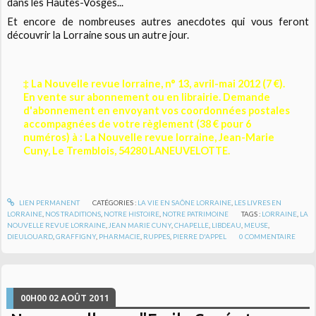
dans les Hautes-Vosges...
Et encore de nombreuses autres anecdotes qui vous feront
découvrir la Lorraine sous un autre jour.
‡ La Nouvelle revue lorraine, n° 13, avril-mai 2012 (7 €).
En vente sur abonnement ou en librairie. Demande
d'abonnement en envoyant vos coordonnées postales
accompagnées de votre règlement (38 € pour 6
numéros) à : La Nouvelle revue lorraine, Jean-Marie
Cuny, Le Tremblois, 54280 LANEUVELOTTE.
LIEN PERMANENT
CATÉGORIES :
LA VIE EN SAÔNE LORRAINE
,
LES LIVRES EN
LORRAINE
,
NOS TRADITIONS
,
NOTRE HISTOIRE
,
NOTRE PATRIMOINE
TAGS :
LORRAINE
,
LA
NOUVELLE REVUE LORRAINE
,
JEAN MARIE CUNY
,
CHAPELLE
,
LIBDEAU
,
MEUSE
,
DIEULOUARD
,
GRAFFIGNY
,
PHARMACIE
,
RUPPES
,
PIERRE D'APPEL
0
COMMENTAIRE
00H00
02
AOÛT 2011