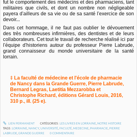
fut le comportement des médecins et des pharmaciens, tant
militaires que civils, et dont un nombre non négligeable
payera d'ailleurs de sa vie ou de sa santé l'exercice de son
devoir...
Dans cet hommage, il ne faut pas oublier le dévouement
des très nombreuses infirmières, des dentistes et de leurs
collaborateurs. Cet tout le travail de recherche réalisé ici par
l'équipe d'historiens autour du professeur Pierre Labrude,
grand connaisseur du monde universitaire de la santé
lorrain.
‡ La faculté de médecine et l'école de pharmacie
de Nancy dans la Grande Guerre, Pierre Labrude,
Bernard Legras, Laetitia Mezzarobba et
Christophe Richard, éditions Gérard Louis, 2016,
310 p., ill. (25 e).
LIEN PERMANENT
CATÉGORIES :
LES LIVRES EN LORRAINE
,
NOTRE HISTOIRE
TAGS :
LORRAINE
,
NANCY
,
UNIVERSITÉ
,
FACULTÉ
,
MEDECINE
,
PHARMACIE
,
PIERRE
LABRUDE
,
GRANDE GUERRE
0
COMMENTAIRE