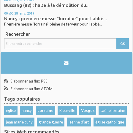
Bussang (88) : halte à la démolition du...
00h00
28
janv. 2019
Nancy : première messe "lorraine" pour l'abbé...
Première messe "lorraine" pleine de ferveur pour l'abbé...
Rechercher
S'abonner au flux RSS
S'abonner au flux ATOM
Tags populaires
église
nancy
Lorraine
Bleurville
Vosges
saône lorraine
jean marie cuny
grande guerre
jeanne d'arc
église catholique
Sites Web recommandés