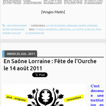
[Vosges Matin]
LIEN PERMANENT
CATÉGORIES :
LA VIE EN SAÔNE LORRAINE
,
NOTRE HISTOIRE
,
NOTRE PATRIMOINE
TAGS :
VOSGES
,
HENNEZEL
,
DROITEVAL
,
LA HUTTE
,
OURCHE
,
JEAN
PIERRE HUGUET
0
COMMENTAIRE
00H03
25
JUIL. 2011
En Saône Lorraine : Fête de l'Ourche
le 14 août 2011
C'est
devenu
e une
institut
ion en