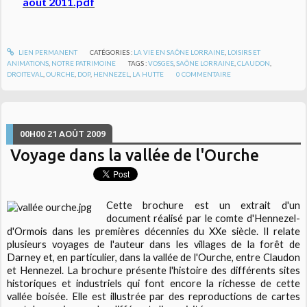
août 2011.pdf
LIEN PERMANENT
CATÉGORIES :
LA VIE EN SAÔNE LORRAINE
,
LOISIRS ET
ANIMATIONS
,
NOTRE PATRIMOINE
TAGS :
VOSGES
,
SAÔNE LORRAINE
,
CLAUDON
,
DROITEVAL
,
OURCHE
,
DOP
,
HENNEZEL
,
LA HUTTE
0
COMMENTAIRE
00H00
21
AOÛT 2009
Voyage dans la vallée de l'Ourche
Cette brochure est un extrait d'un
document réalisé par le comte d'Hennezel-
d'Ormois dans les premières décennies du XXe siècle. Il relate
plusieurs voyages de l'auteur dans les villages de la forêt de
Darney et, en particulier, dans la vallée de l'Ourche, entre Claudon
et Hennezel. La brochure présente l'histoire des différents sites
historiques et industriels qui font encore la richesse de cette
vallée boisée. Elle est illustrée par des reproductions de cartes