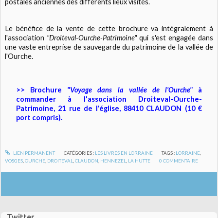
postales anciennes des différents lieux visités.
Le bénéfice de la vente de cette brochure va intégralement à
l'association
"Droiteval-Ourche-Patrimoine"
qui s'est engagée dans
une vaste entreprise de sauvegarde du patrimoine de la vallée de
l'Ourche.
>> Brochure
"Voyage dans la vallée de l'Ourche"
à
commander à l'association Droiteval-Ourche-
Patrimoine, 21 rue de l'église, 88410 CLAUDON (10 €
port compris).
LIEN PERMANENT
CATÉGORIES :
LES LIVRES EN LORRAINE
TAGS :
LORRAINE
,
VOSGES
,
OURCHE
,
DROITEVAL
,
CLAUDON
,
HENNEZEL
,
LA HUTTE
0
COMMENTAIRE
Twitter