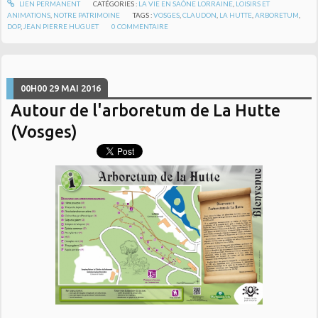
LIEN PERMANENT
CATÉGORIES :
LA VIE EN SAÔNE LORRAINE
,
LOISIRS ET
ANIMATIONS
,
NOTRE PATRIMOINE
TAGS :
VOSGES
,
CLAUDON
,
LA HUTTE
,
ARBORETUM
,
DOP
,
JEAN PIERRE HUGUET
0
COMMENTAIRE
00H00
29
MAI 2016
Autour de l'arboretum de La Hutte
(Vosges)