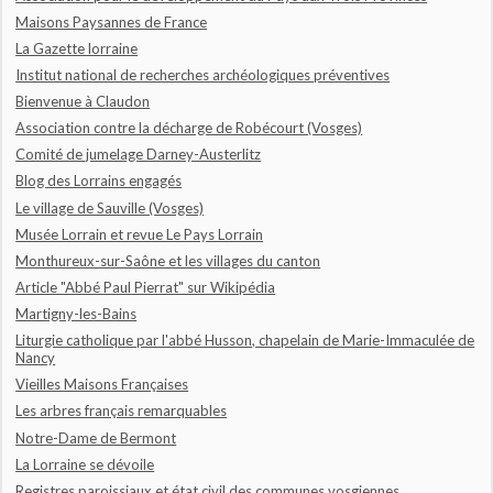
Maisons Paysannes de France
La Gazette lorraine
Institut national de recherches archéologiques préventives
Bienvenue à Claudon
Association contre la décharge de Robécourt (Vosges)
Comité de jumelage Darney-Austerlitz
Blog des Lorrains engagés
Le village de Sauville (Vosges)
Musée Lorrain et revue Le Pays Lorrain
Monthureux-sur-Saône et les villages du canton
Article "Abbé Paul Pierrat" sur Wikipédia
Martigny-les-Bains
Liturgie catholique par l'abbé Husson, chapelain de Marie-Immaculée de
Nancy
Vieilles Maisons Françaises
Les arbres français remarquables
Notre-Dame de Bermont
La Lorraine se dévoile
Registres paroissiaux et état civil des communes vosgiennes