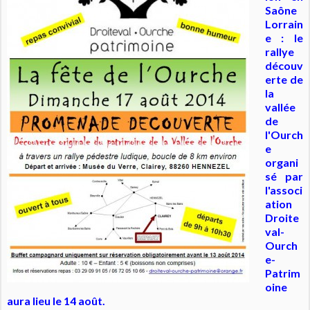
Saône
Lorrain
e : le
rallye
découv
erte de
la
vallée
de
l'Ourch
e
organi
sé par
l'associ
ation
Droite
val-
Ourch
e-
Patrim
oine
aura lieu le 14 août.