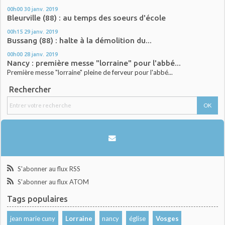
00h00
30
janv. 2019
Bleurville (88) : au temps des soeurs d'école
00h15
29
janv. 2019
Bussang (88) : halte à la démolition du...
00h00
28
janv. 2019
Nancy : première messe "lorraine" pour l'abbé...
Première messe "lorraine" pleine de ferveur pour l'abbé...
Rechercher
S'abonner au flux RSS
S'abonner au flux ATOM
Tags populaires
jean marie cuny
Lorraine
nancy
église
Vosges