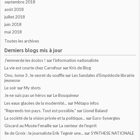
septembre 2018
août 2018
juillet 2018
juin 2018
mai 2018
Toutes les archives
Derniers blogs mis à jour
J’emmerde les écolos !
sur
l'information nationaliste
La vie est courte chez Carrefour
sur
Kris de Blog
Ono, tome 3 , le secret du souffle
sur
Les Sandales d'Empédocle librairie
jeunesse
Le soir
sur
My shots
Je ne suis pas un héros
sur
Le Bouquineur
Les eaux glacées de la modernité...
sur
Métapo infos
”Reprends ton pays. Tout est possible.”
sur
Lionel Baland
La société de la vision privée et la politique...
sur
Euro-Synergies
Giscard au Musée Fenaille
sur
La senteur de l'esprit
Ile de Groix : le journaliste Erik Tegnér une...
sur
SYNTHESE NATIONALE