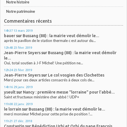
Notre histoire
Notre patrimoine
Commentaires récents
14h37
13
mars 2019
bauer
sur
Bussang (88) : la mairie veut démolir le...
après le pavillon de le station thermale c est autour du...
12h48
23
févr. 2019
Jean-Pierre Snyers
sur
Bussang (88) : la mairie veut démolir
le...
Oui, total soutien à J-F Michel! Une pétition ne...
12h24
23
févr. 2019
Jean-Pierre Snyers
sur
Le col vosgien des Clochettes
Merci pour ces deux articles consacrés à deux cols de...
14h16
29
janv. 2019
yseult
sur
Nancy : première messe "lorraine" pour l'abbé...
Saint et fructueux ministère cher abbé ! UDP+
11h08
22
janv. 2019
le lorrain
sur
Bussang (88) : la mairie veut démolir le...
merci monsieur Michel pour cette prise de position !...
11h21
27
déc. 2018
Constantin
sur
Bénédiction Urbi et Orbi du pape François