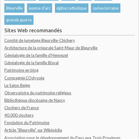
Bleurville
jeanne d'arc
église catholique
saône lorraine
grande guerre
Sites Web recommandés
Comité de jumelage Bleurville-Chichery
Architecture de la prieurale Saint-Maur de Bleurville
Généalogie de la famille d'Hennezel
Généalogie de la famille Bisval
Patrimoine en blog
Compagnie L'Odyssée
Le Salon Beige
Observatoire du patrimoine religieux
Bibliothèque diocésaine de Nancy
Clochers de France
40.000 clochers
Fondation du Patrimoine
Article "Bleurville" sur Wikipédia
Association pour le développement du Pays aux Trois Provinces