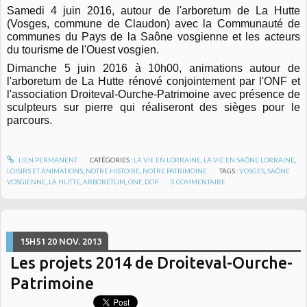
Samedi 4 juin 2016, autour de l'arboretum de La Hutte
(Vosges, commune de Claudon) avec la Communauté de
communes du Pays de la Saône vosgienne et les acteurs
du tourisme de l'Ouest vosgien.
Dimanche 5 juin 2016 à 10h00, animations autour de
l'arboretum de La Hutte rénové conjointement par l'ONF et
l'association Droiteval-Ourche-Patrimoine avec présence de
sculpteurs sur pierre qui réaliseront des sièges pour le
parcours.
LIEN PERMANENT
CATÉGORIES :
LA VIE EN LORRAINE
,
LA VIE EN SAÔNE LORRAINE
,
LOISIRS ET ANIMATIONS
,
NOTRE HISTOIRE
,
NOTRE PATRIMOINE
TAGS :
VOSGES
,
SAÔNE
VOSGIENNE
,
LA HUTTE
,
ARBORETUM
,
ONF
,
DOP
0
COMMENTAIRE
15H51
20
NOV. 2013
Les projets 2014 de Droiteval-Ourche-
Patrimoine