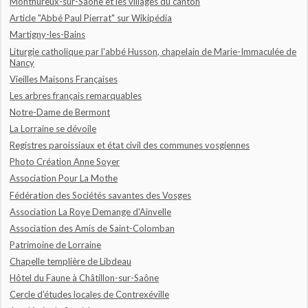
Monthureux-sur-Saône et les villages du canton
Article "Abbé Paul Pierrat" sur Wikipédia
Martigny-les-Bains
Liturgie catholique par l'abbé Husson, chapelain de Marie-Immaculée de
Nancy
Vieilles Maisons Françaises
Les arbres français remarquables
Notre-Dame de Bermont
La Lorraine se dévoile
Registres paroissiaux et état civil des communes vosgiennes
Photo Création Anne Soyer
Association Pour La Mothe
Fédération des Sociétés savantes des Vosges
Association La Roye Demange d'Ainvelle
Association des Amis de Saint-Colomban
Patrimoine de Lorraine
Chapelle templière de Libdeau
Hôtel du Faune à Châtillon-sur-Saône
Cercle d'études locales de Contrexéville