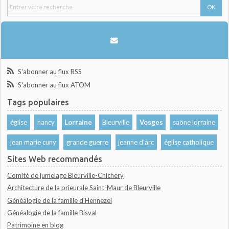
S'abonner au flux RSS
S'abonner au flux ATOM
Tags populaires
église
nancy
Lorraine
Bleurville
Vosges
saône lorraine
jean marie cuny
grande guerre
jeanne d'arc
église catholique
Sites Web recommandés
Comité de jumelage Bleurville-Chichery
Architecture de la prieurale Saint-Maur de Bleurville
Généalogie de la famille d'Hennezel
Généalogie de la famille Bisval
Patrimoine en blog