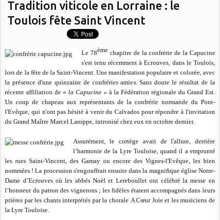
Tradition viticole en Lorraine : le
Toulois fête Saint Vincent
ème
Le 78
chapitre de la confrérie de la Capucine
s'est tenu récemment à Ecrouves, dans le Toulois,
lors de la fête de la Saint-Vincent. Une manifestation populaire et colorée, avec
la présence d'une quinzaine de confréries amies. Sans doute le résultat de la
récente affiliation de «
la Capucine »
à la Fédération régionale du Grand Est.
Un coup de chapeau aux représentants de la confrérie normande du Pont-
l'Evêque, qui n'ont pas hésité à venir du Calvados pour répondre à l'invitation
du Grand Maître Marcel Laroppe, intronisé chez eux en octobre dernier.
Assurément, le cortège avait de l'allure, derrière
l’harmonie de
la Lyre Touloise
, quand il a emprunté
les rues Saint-Vincent, des Gamay ou encore des Vignes-l'Evêque, les bien
nommées ! La procession s'engouffrait ensuite dans la magnifique église Notre-
Dame d’Ecrouves où les abbés Noël et Lereboullet ont célébré la messe en
l’honneur du patron des vignerons ; les fidèles étaient accompagnés dans leurs
prières par les chants interprétés par la chorale
A Cœur Joie
et les musiciens de
la Lyre Touloise
.