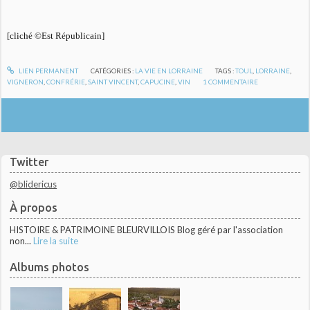
[cliché ©Est Républicain]
LIEN PERMANENT
CATÉGORIES :
LA VIE EN LORRAINE
TAGS :
TOUL
,
LORRAINE
,
VIGNERON
,
CONFRÉRIE
,
SAINT VINCENT
,
CAPUCINE
,
VIN
1
COMMENTAIRE
Twitter
@blidericus
À propos
HISTOIRE & PATRIMOINE BLEURVILLOIS Blog géré par l'association
non...
Lire la suite
Albums photos