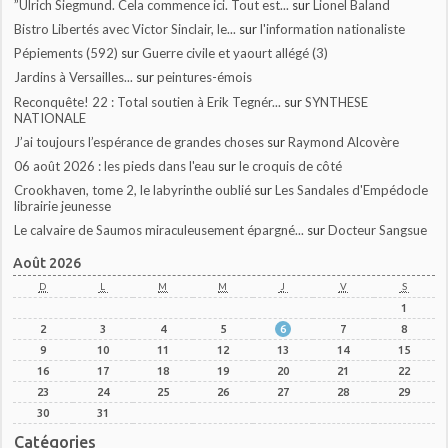
”Ulrich Siegmund. Cela commence ici. Tout est...
sur
Lionel Baland
Bistro Libertés avec Victor Sinclair, le...
sur
l'information nationaliste
Pépiements (592)
sur
Guerre civile et yaourt allégé (3)
Jardins à Versailles...
sur
peintures-émois
Reconquête! 22 : Total soutien à Erik Tegnér...
sur
SYNTHESE
NATIONALE
J’ai toujours l’espérance de grandes choses
sur
Raymond Alcovère
06 août 2026 : les pieds dans l'eau
sur
le croquis de côté
Crookhaven, tome 2, le labyrinthe oublié
sur
Les Sandales d'Empédocle
librairie jeunesse
Le calvaire de Saumos miraculeusement épargné...
sur
Docteur Sangsue
Août 2026
D
L
M
M
J
V
S
1
2
3
4
5
6
7
8
9
10
11
12
13
14
15
16
17
18
19
20
21
22
23
24
25
26
27
28
29
30
31
Catégories