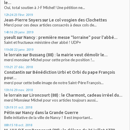
le...
Oui, total soutien à J-F Michel! Une pétition ne...
12h24
23
févr. 2019
Jean-Pierre Snyers
sur
Le col vosgien des Clochettes
Merci pour ces deux articles consacrés à deux cols de...
14h16
29
janv. 2019
yseult
sur
Nancy : première messe "lorraine" pour l'abbé...
Saint et fructueux ministère cher abbé ! UDP+
11h08
22
janv. 2019
le lorrain
sur
Bussang (88) : la mairie veut démolir le...
merci monsieur Michel pour cette prise de position !...
11h21
27
déc. 2018
Constantin
sur
Bénédiction Urbi et Orbi du pape François
pour...
merci pour cette belle image de notre Saint-Père François...
13h16
29
nov. 2018
le lorrain
sur
Lironcourt (88) : le Charmont, cadeau irréel du...
merci Monsieur Michel pour vos articles toujours aussi...
12h19
31
oct. 2018
Pétin
sur
Nancy dans la Grande Guerre
Belle initiative de la ville de Nancy ! Il est important...
08h15
18
oct. 2018