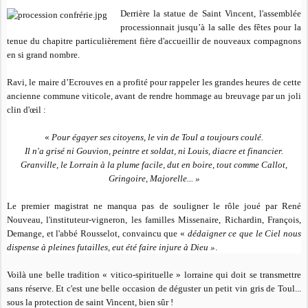
Derrière la statue de Saint Vincent, l'assemblée
processionnait jusqu’à la salle des fêtes pour la
tenue du chapitre particulièrement fière d'accueillir de nouveaux compagnons
en si grand nombre.
Ravi, le maire d’Ecrouves en a profité pour rappeler les grandes heures de cette
ancienne commune viticole, avant de rendre hommage au breuvage par un joli
clin d'œil :
«
Pour égayer ses citoyens, le vin de Toul a toujours coulé.
Il n'a grisé ni Gouvion, peintre et soldat, ni Louis, diacre et financier.
Granville, le Lorrain à la plume facile, dut en boire, tout comme Callot,
Gringoire, Majorelle... »
Le premier magistrat ne manqua pas de souligner le rôle joué par René
Nouveau, l'instituteur-vigneron, les familles Missenaire, Richardin, François,
Demange, et l'abbé Rousselot, convaincu que «
dédaigner ce que le Ciel nous
dispense à pleines futailles, eut été faire injure à Dieu »
.
Voilà une belle tradition « vitico-spirituelle » lorraine qui doit se transmettre
sans réserve. Et c'est une belle occasion de déguster un petit vin gris de Toul...
sous la protection de saint Vincent, bien sûr !