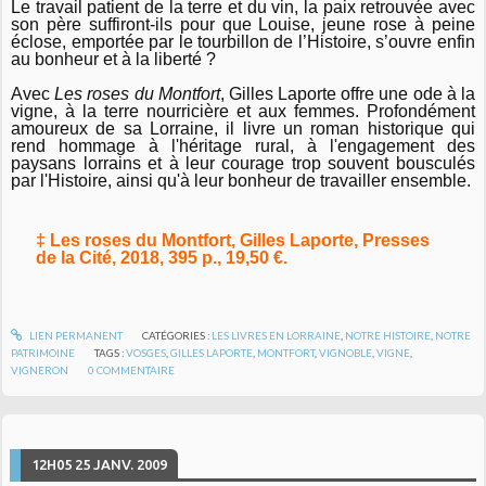
Le travail patient de la terre et du vin, la paix retrouvée avec
son père suffiront-ils pour que Louise, jeune rose à peine
éclose, emportée par le tourbillon de l’Histoire, s’ouvre enfin
au bonheur et à la liberté ?
Avec
Les roses du Montfort
, Gilles Laporte offre une ode à la
vigne, à la terre nourricière et aux femmes. Profondément
amoureux de sa Lorraine, il livre un roman historique qui
rend hommage à l'héritage rural, à l'engagement des
paysans lorrains et à leur courage trop souvent bousculés
par l'Histoire, ainsi qu'à leur bonheur de travailler ensemble.
‡ Les roses du Montfort, Gilles Laporte, Presses
de la Cité, 2018, 395 p., 19,50 €.
LIEN PERMANENT
CATÉGORIES :
LES LIVRES EN LORRAINE
,
NOTRE HISTOIRE
,
NOTRE
PATRIMOINE
TAGS :
VOSGES
,
GILLES LAPORTE
,
MONTFORT
,
VIGNOBLE
,
VIGNE
,
VIGNERON
0
COMMENTAIRE
12H05
25
JANV. 2009