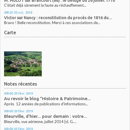
M. HULOT
sur
Brancourt (88) : le déluge du 26 juillet 1770
C'était déjà sûrement la faute au réchauffement...
08h23
05
oct. 2018
Victor
sur
Nancy : reconstitution du procès de 1816 du...
Bravo ! Belle reconstitution. Merci à ces associations de...
Carte
Notes récentes
00h00
20
févr. 2019
Au revoir le blog "Histoire & Patrimoine...
Après 12 années de publications d'informations...
00h00
20
févr. 2019
Bleurville, d'hier... pour demain : votre...
Bleurville, vue aérienne, juillet 2014 [cl. G....
00h00
05
févr. 2019