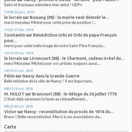
Saint et fructueux ministère cher abbé ! UDP+
11h08
22
janv. 2019
le lorrain
sur
Bussang (88) : la mairie veut démolir le...
merci monsieur Michel pour cette prise de position !...
11h21
27
déc. 2018
Constantin
sur
Bénédiction Urbi et Orbi du pape François
pour...
merci pour cette belle image de notre Saint-Père François...
13h16
29
nov. 2018
le lorrain
sur
Lironcourt (88) : le Charmont, cadeau irréel du...
merci Monsieur Michel pour vos articles toujours aussi...
12h19
31
oct. 2018
Pétin
sur
Nancy dans la Grande Guerre
Belle initiative de la ville de Nancy ! Il est important...
08h15
18
oct. 2018
M. HULOT
sur
Brancourt (88) : le déluge du 26 juillet 1770
C'était déjà sûrement la faute au réchauffement...
08h23
05
oct. 2018
Victor
sur
Nancy : reconstitution du procès de 1816 du...
Bravo ! Belle reconstitution. Merci à ces associations de...
Carte