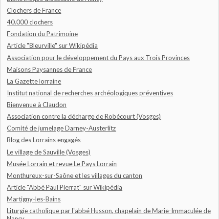
Clochers de France
40.000 clochers
Fondation du Patrimoine
Article "Bleurville" sur Wikipédia
Association pour le développement du Pays aux Trois Provinces
Maisons Paysannes de France
La Gazette lorraine
Institut national de recherches archéologiques préventives
Bienvenue à Claudon
Association contre la décharge de Robécourt (Vosges)
Comité de jumelage Darney-Austerlitz
Blog des Lorrains engagés
Le village de Sauville (Vosges)
Musée Lorrain et revue Le Pays Lorrain
Monthureux-sur-Saône et les villages du canton
Article "Abbé Paul Pierrat" sur Wikipédia
Martigny-les-Bains
Liturgie catholique par l'abbé Husson, chapelain de Marie-Immaculée de
Nancy