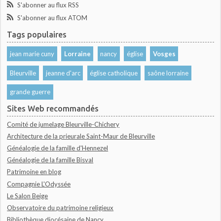
S'abonner au flux RSS
S'abonner au flux ATOM
Tags populaires
jean marie cuny
Lorraine
nancy
église
Vosges
Bleurville
jeanne d'arc
église catholique
saône lorraine
grande guerre
Sites Web recommandés
Comité de jumelage Bleurville-Chichery
Architecture de la prieurale Saint-Maur de Bleurville
Généalogie de la famille d'Hennezel
Généalogie de la famille Bisval
Patrimoine en blog
Compagnie L'Odyssée
Le Salon Beige
Observatoire du patrimoine religieux
Bibliothèque diocésaine de Nancy