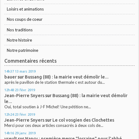
Loisirs et animations
Nos coups de coeur
Nos traditions
Notre histoire
Notre patrimoine
Commentaires récents
14h37
13
mars 2019
bauer
sur
Bussang (88) : la mairie veut démolir le...
après le pavillon de le station thermale c est autour du...
12h48
23
févr. 2019
Jean-Pierre Snyers
sur
Bussang (88) : la mairie veut démolir
le...
Oui, total soutien à J-F Michel! Une pétition ne...
12h24
23
févr. 2019
Jean-Pierre Snyers
sur
Le col vosgien des Clochettes
Merci pour ces deux articles consacrés à deux cols de...
14h16
29
janv. 2019
yseult
sur
Nancy : première messe "lorraine" pour l'abbé...