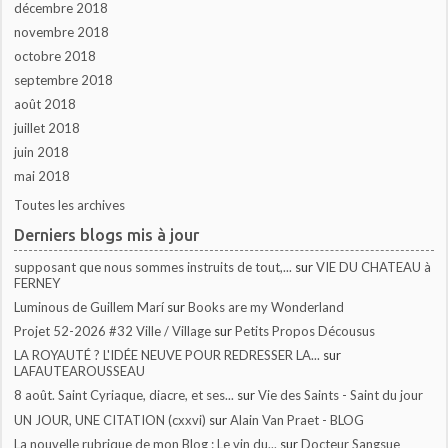
décembre 2018
novembre 2018
octobre 2018
septembre 2018
août 2018
juillet 2018
juin 2018
mai 2018
Toutes les archives
Derniers blogs mis à jour
supposant que nous sommes instruits de tout,...
sur
VIE DU CHATEAU à
FERNEY
Luminous de Guillem Marí
sur
Books are my Wonderland
Projet 52-2026 #32 Ville / Village
sur
Petits Propos Décousus
LA ROYAUTÉ ? L'IDÉE NEUVE POUR REDRESSER LA...
sur
LAFAUTEAROUSSEAU
8 août. Saint Cyriaque, diacre, et ses...
sur
Vie des Saints - Saint du jour
UN JOUR, UNE CITATION (cxxvi)
sur
Alain Van Praet - BLOG
La nouvelle rubrique de mon Blog : Le vin du...
sur
Docteur Sangsue