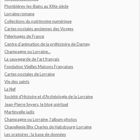
Plombières-les-Bains au XIXe siècle
Lorraine romane
Collections du patrimoine numérique
Cartes postales anciennes des Vosges
Pèlerinages de France
Centre d'animation de la préhistoire de Darney
Champagne ou Lorraine...
La sauvegarde de l'art français
Fondation Vieilles Maisons Françaises
Cartes postales de Lorraine
Vie des saints
La Nef
Société d'Histoire et d'Archéologie de la Lorraine
Jean-Pierre Snyers, le blog spirituel
Martinvelle jadis
Champagne ou Lorraine, l'album photos
Chapellenie Bhx Charles de Habsbourg-Lorraine
Les oratoires : la base de données