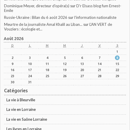
Dominique Meyer, directeur d'opéra(s)
sur
D'r Elsass blog fum Ernest-
Emile
Russie-Ukraine : Bilan du 6 août 2026
sur
l'information nationaliste
Meurtre de la journaliste Amal Khalil au Liban...
sur
L'AN VERT de
Vouziers : écologie et...
Août 2026
D
L
M
M
J
V
S
1
2
3
4
5
6
7
8
9
10
11
12
13
14
15
16
17
18
19
20
21
22
23
24
25
26
27
28
29
30
31
Catégories
La vie à Bleurville
La vie en Lorraine
La vie en Saône Lorraine
Les livres en Lorraine