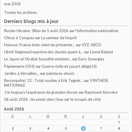
mai 2018
Toutes les archives
Derniers blogs mis à jour
Russie-Ukraine : Bilan du 5 août 2026
sur
l'information nationaliste
Chirac à Conques
sur
La senteur de l'esprit
Humour. France Inter vient de présenter...
sur
XYZ, ABCD
Ulrich Siegmund exprime des doutes quant à...
sur
Lionel Baland
Le Japon et l’Arabie Saoudite mettent...
sur
Euro-Synergies
Pépiements (592)
sur
Guerre civile et yaourt allégé (3)
Jardins à Versailles...
sur
peintures-émois
Reconquête! 22 : Total soutien à Erik Tegnér...
sur
SYNTHESE
NATIONALE
J’ai toujours l’espérance de grandes choses
sur
Raymond Alcovère
06 août 2026 : les pieds dans l'eau
sur
le croquis de côté
Août 2026
D
L
M
M
J
V
S
1
2
3
4
5
6
7
8