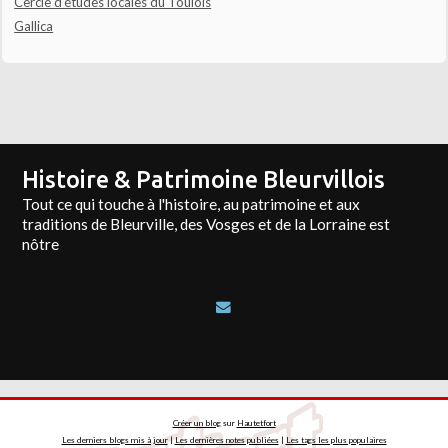
Cercle d'études locales du Toulois
Gallica
Histoire & Patrimoine Bleurvillois
Tout ce qui touche à l'histoire, au patrimoine et aux
traditions de Bleurville, des Vosges et de la Lorraine est
nôtre
Créer un blog
sur
Hautetfort
Les derniers blogs mis à jour
|
Les dernières notes publiées
|
Les tags les plus populaires