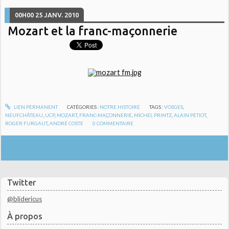
00H00
25
JANV. 2010
Mozart et la franc-maçonnerie
LIEN PERMANENT
CATÉGORIES :
NOTRE HISTOIRE
TAGS :
VOSGES
,
NEUFCHÂTEAU
,
UCP
,
MOZART
,
FRANC-MAÇONNERIE
,
MICHEL PRINTZ
,
ALAIN PETIOT
,
ROGER FURGAUT
,
ANDRÉ COSTE
0
COMMENTAIRE
Twitter
@blidericus
À propos