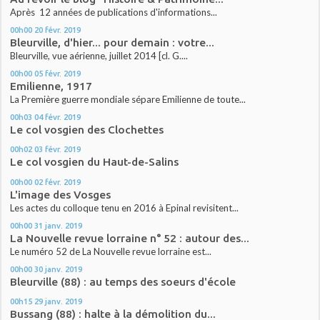
Après 12 années de publications d'informations...
00h00
20
févr. 2019
Bleurville, d'hier... pour demain : votre...
Bleurville, vue aérienne, juillet 2014 [cl. G....
00h00
05
févr. 2019
Emilienne, 1917
La Première guerre mondiale sépare Emilienne de toute...
00h03
04
févr. 2019
Le col vosgien des Clochettes
00h02
03
févr. 2019
Le col vosgien du Haut-de-Salins
00h00
02
févr. 2019
L'image des Vosges
Les actes du colloque tenu en 2016 à Epinal revisitent...
00h00
31
janv. 2019
La Nouvelle revue lorraine n° 52 : autour des...
Le numéro 52 de La Nouvelle revue lorraine est...
00h00
30
janv. 2019
Bleurville (88) : au temps des soeurs d'école
00h15
29
janv. 2019
Bussang (88) : halte à la démolition du...