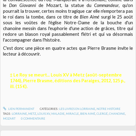
le
Don Giovanni
de Mozart, la statue du
Commandeur
, qu'on
pourrait la trouver, certes moins tragique car elle n'emportera pas
le roi dans la tombe, dans ce titre de
Bien Aimé
surgi le 25 août
sous les voûtes de l'église Notre-Dame de la bouche d'un
chanoine messin dans l'euphorie d'une action de grâces, titre qui
redore un blason royal passablement flétri et qui va désormais
l'accompagner dans l'histoire.
C'est donc une pièce en quatre actes que Pierre Brasme invite le
lecteur à découvrir.
‡ Le Roy se meurt... Louis XV à Metz (août-septembre
1744), Pierre Brasme, éditions des Paraiges, 2012, 125 p.,
ill. (15 €).
LIEN PERMANENT
CATÉGORIES :
LES LIVRES EN LORRAINE
,
NOTRE HISTOIRE
TAGS :
LORRAINE
,
METZ
,
LOUIS XV
,
MALADIE
,
MIRACLE
,
BIEN AIMÉ
,
CLERGÉ
,
CHANOINE
,
MOZART
0
COMMENTAIRE