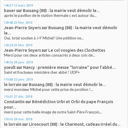
14h37
13
mars 2019
bauer
sur
Bussang (88) : la mairie veut démolir le...
après le pavillon de le station thermale c est autour du...
12h48
23
févr. 2019
Jean-Pierre Snyers
sur
Bussang (88) : la mairie veut démolir
le...
Oui, total soutien à J-F Michel! Une pétition ne...
12h24
23
févr. 2019
Jean-Pierre Snyers
sur
Le col vosgien des Clochettes
Merci pour ces deux articles consacrés à deux cols de...
14h16
29
janv. 2019
yseult
sur
Nancy : première messe "lorraine" pour l'abbé...
Saint et fructueux ministère cher abbé ! UDP+
11h08
22
janv. 2019
le lorrain
sur
Bussang (88) : la mairie veut démolir le...
merci monsieur Michel pour cette prise de position !...
11h21
27
déc. 2018
Constantin
sur
Bénédiction Urbi et Orbi du pape François
pour...
merci pour cette belle image de notre Saint-Père François...
13h16
29
nov. 2018
le lorrain
sur
Lironcourt (88) : le Charmont, cadeau irréel du...