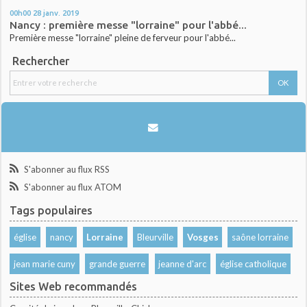
00h00
28
janv. 2019
Nancy : première messe "lorraine" pour l'abbé...
Première messe "lorraine" pleine de ferveur pour l'abbé...
Rechercher
S'abonner au flux RSS
S'abonner au flux ATOM
Tags populaires
église
nancy
Lorraine
Bleurville
Vosges
saône lorraine
jean marie cuny
grande guerre
jeanne d'arc
église catholique
Sites Web recommandés