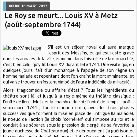
00H00
16
MARS 2013
Le Roy se meurt... Louis XV à Metz
(août-septembre 1744)
S'il est un séjour royal qui aura marqué
l'esprit des Messins, et qui est resté gravé
dans les annales de la ville, et même dans l'histoire de la monarchie,
c'est bien celui qu'y fit Louis XV durant l'été 1744. Une visite qui, en
quelques jours, fait d'un monarque à l'apogée de son règne un
homme malade et repentant dont l'on craint la mort imminente, et
qui va se trouver un instant nimbé de l'aura indélébile du miraculé.
Alors, tragicomédie ou affaire d'état ? Tous les ingrédients du
théâtre sont là, et jusqu'à la règle même du théâtre classique :
l'unité de lieu - Metz et la chambre du roi ; l'unité de temps - août-
septembre 1744 ; l'unité d'action enfin, avec les trois phases
successives que forment la mise en place de l'intrigue (la maladie),
le noeud de l'action (le choix "cornélien" qui s'impose au roi et le
conduit à se séparer, sous la pression du clergé, de sa favorite la
jeune duchesse de Châteauroux) et le dénouement (la guérison et
la convalescence du roi). Manquerait-il à l'ensemble, comme dans