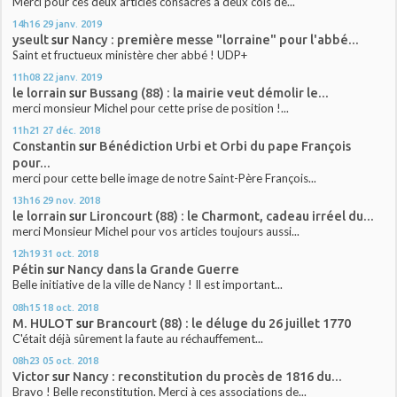
Merci pour ces deux articles consacrés à deux cols de...
14h16
29
janv. 2019
yseult
sur
Nancy : première messe "lorraine" pour l'abbé...
Saint et fructueux ministère cher abbé ! UDP+
11h08
22
janv. 2019
le lorrain
sur
Bussang (88) : la mairie veut démolir le...
merci monsieur Michel pour cette prise de position !...
11h21
27
déc. 2018
Constantin
sur
Bénédiction Urbi et Orbi du pape François
pour...
merci pour cette belle image de notre Saint-Père François...
13h16
29
nov. 2018
le lorrain
sur
Lironcourt (88) : le Charmont, cadeau irréel du...
merci Monsieur Michel pour vos articles toujours aussi...
12h19
31
oct. 2018
Pétin
sur
Nancy dans la Grande Guerre
Belle initiative de la ville de Nancy ! Il est important...
08h15
18
oct. 2018
M. HULOT
sur
Brancourt (88) : le déluge du 26 juillet 1770
C'était déjà sûrement la faute au réchauffement...
08h23
05
oct. 2018
Victor
sur
Nancy : reconstitution du procès de 1816 du...
Bravo ! Belle reconstitution. Merci à ces associations de...