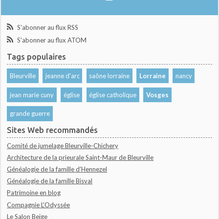
S'abonner au flux RSS
S'abonner au flux ATOM
Tags populaires
Bleurville
jeanne d'arc
saône lorraine
Lorraine
nancy
jean marie cuny
église
église catholique
Vosges
grande guerre
Sites Web recommandés
Comité de jumelage Bleurville-Chichery
Architecture de la prieurale Saint-Maur de Bleurville
Généalogie de la famille d'Hennezel
Généalogie de la famille Bisval
Patrimoine en blog
Compagnie L'Odyssée
Le Salon Beige