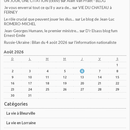
UN JOUR, UNE CITATION (cxxiv)
sur
Alain Van Praet - BLOG
Je vous enverrai tout ce qu’il y aura de...
sur
VIE DU CHATEAU à
FERNEY
Le rôle crucial que peuvent jouer les élus...
sur
Le blog de Jean-Luc
ROMERO-MICHEL
Jean-Georges Humann, le premier ministre...
sur
D'r Elsass blog fum
Ernest-Emile
Russie-Ukraine : Bilan du 4 août 2026
sur
l'information nationaliste
Août 2026
D
L
M
M
J
V
S
1
2
3
4
5
6
7
8
9
10
11
12
13
14
15
16
17
18
19
20
21
22
23
24
25
26
27
28
29
30
31
Catégories
La vie à Bleurville
La vie en Lorraine