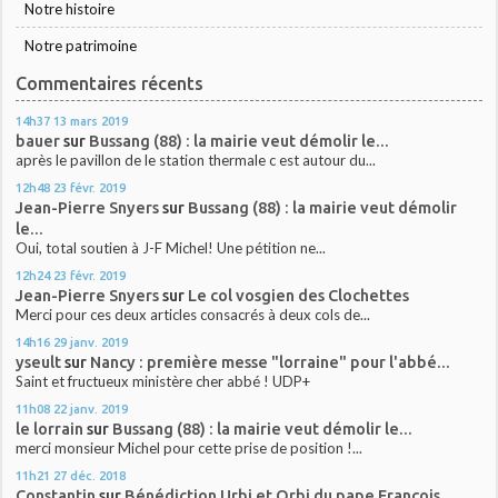
Notre histoire
Notre patrimoine
Commentaires récents
14h37
13
mars 2019
bauer
sur
Bussang (88) : la mairie veut démolir le...
après le pavillon de le station thermale c est autour du...
12h48
23
févr. 2019
Jean-Pierre Snyers
sur
Bussang (88) : la mairie veut démolir
le...
Oui, total soutien à J-F Michel! Une pétition ne...
12h24
23
févr. 2019
Jean-Pierre Snyers
sur
Le col vosgien des Clochettes
Merci pour ces deux articles consacrés à deux cols de...
14h16
29
janv. 2019
yseult
sur
Nancy : première messe "lorraine" pour l'abbé...
Saint et fructueux ministère cher abbé ! UDP+
11h08
22
janv. 2019
le lorrain
sur
Bussang (88) : la mairie veut démolir le...
merci monsieur Michel pour cette prise de position !...
11h21
27
déc. 2018
Constantin
sur
Bénédiction Urbi et Orbi du pape François