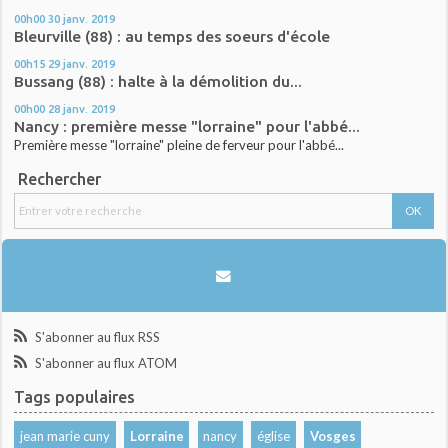
00h00
30
janv. 2019
Bleurville (88) : au temps des soeurs d'école
00h15
29
janv. 2019
Bussang (88) : halte à la démolition du...
00h00
28
janv. 2019
Nancy : première messe "lorraine" pour l'abbé...
Première messe "lorraine" pleine de ferveur pour l'abbé...
Rechercher
S'abonner au flux RSS
S'abonner au flux ATOM
Tags populaires
jean marie cuny
Lorraine
nancy
église
Vosges