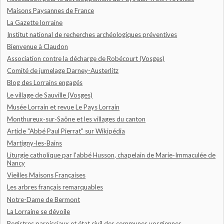
Maisons Paysannes de France
La Gazette lorraine
Institut national de recherches archéologiques préventives
Bienvenue à Claudon
Association contre la décharge de Robécourt (Vosges)
Comité de jumelage Darney-Austerlitz
Blog des Lorrains engagés
Le village de Sauville (Vosges)
Musée Lorrain et revue Le Pays Lorrain
Monthureux-sur-Saône et les villages du canton
Article "Abbé Paul Pierrat" sur Wikipédia
Martigny-les-Bains
Liturgie catholique par l'abbé Husson, chapelain de Marie-Immaculée de
Nancy
Vieilles Maisons Françaises
Les arbres français remarquables
Notre-Dame de Bermont
La Lorraine se dévoile
Registres paroissiaux et état civil des communes vosgiennes