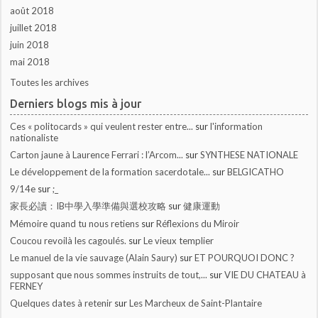
août 2018
juillet 2018
juin 2018
mai 2018
Toutes les archives
Derniers blogs mis à jour
Ces « politocards » qui veulent rester entre...
sur
l'information
nationaliste
Carton jaune à Laurence Ferrari : l’Arcom...
sur
SYNTHESE NATIONALE
Le développement de la formation sacerdotale...
sur
BELGICATHO
9/14e
sur
;_
家長必讀：IB中學入學準備與選校攻略
sur
健康運動
Mémoire quand tu nous retiens
sur
Réflexions du Miroir
Coucou revoilà les cagoulés.
sur
Le vieux templier
Le manuel de la vie sauvage (Alain Saury)
sur
ET POURQUOI DONC ?
supposant que nous sommes instruits de tout,...
sur
VIE DU CHATEAU à
FERNEY
Quelques dates à retenir
sur
Les Marcheux de Saint-Plantaire