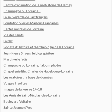
Centre d'animation de la préhistoire de Darney
Champagne ou Lorraine...
La sauvegarde de l'art français
Fondation Vieilles Maisons Françaises
Cartes postales de Lorraine
Vie des saints
La Nef
Société d'Histoire et d'Archéologie de la Lorraine
Jean-Pierre Snyers, le blog spirituel
Martinvelle jadis
Champagne ou Lorraine, l'album photos
Chapellenie Bhx Charles de Habsbourg-Lorraine
Les oratoires : la base de données
Vosges Insolites
Images de la guerre 14-18
Les Amis de Saint-Nicolas-des-Lorrains
Boulevard Voltaire
Sainte Jeanne d'Arc