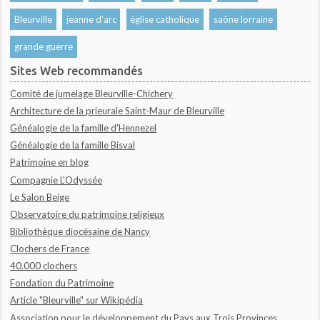
Bleurville
jeanne d'arc
église catholique
saône lorraine
grande guerre
Sites Web recommandés
Comité de jumelage Bleurville-Chichery
Architecture de la prieurale Saint-Maur de Bleurville
Généalogie de la famille d'Hennezel
Généalogie de la famille Bisval
Patrimoine en blog
Compagnie L'Odyssée
Le Salon Beige
Observatoire du patrimoine religieux
Bibliothèque diocésaine de Nancy
Clochers de France
40.000 clochers
Fondation du Patrimoine
Article "Bleurville" sur Wikipédia
Association pour le développement du Pays aux Trois Provinces