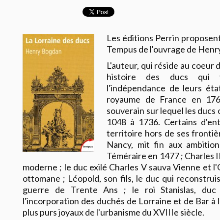
Les éditions Perrin proposent 
Tempus de l'ouvrage de Henr
L'auteur, qui réside au coeur 
histoire des ducs qui v
l'indépendance de leurs éta
royaume de France en 1766
souverain sur lequel les ducs
1048 à 1736. Certains d'ent
territoire hors de ses frontiè
Nancy, mit fin aux ambitio
Téméraire en 1477 ; Charles II
moderne ; le duc exilé Charles V sauva Vienne et l'
ottomane ; Léopold, son fils, le duc qui reconstrui
guerre de Trente Ans ; le roi Stanislas, duc 
l'incorporation des duchés de Lorraine et de Bar à l
plus purs joyaux de l'urbanisme du XVIIIe siècle.