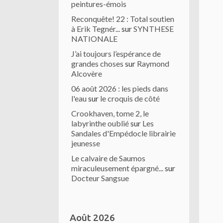
peintures-émois
Reconquête! 22 : Total soutien
à Erik Tegnér...
sur
SYNTHESE
NATIONALE
J’ai toujours l’espérance de
grandes choses
sur
Raymond
Alcovère
06 août 2026 : les pieds dans
l'eau
sur
le croquis de côté
Crookhaven, tome 2, le
labyrinthe oublié
sur
Les
Sandales d'Empédocle librairie
jeunesse
Le calvaire de Saumos
miraculeusement épargné...
sur
Docteur Sangsue
Août 2026