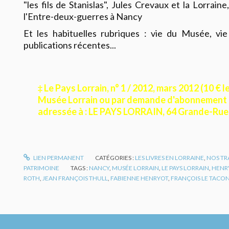
"les fils de Stanislas", Jules Crevaux et la Lorrain
l'Entre-deux-guerres à Nancy
Et les habituelles rubriques : vie du Musée, vie 
publications récentes...
‡ Le Pays Lorrain, n° 1 / 2012, mars 2012 (10 € 
Musée Lorrain ou par demande d'abonnement (
adressée à : LE PAYS LORRAIN, 64 Grande-Ru
LIEN PERMANENT
CATÉGORIES :
LES LIVRES EN LORRAINE
,
NOS TR
PATRIMOINE
TAGS :
NANCY
,
MUSÉE LORRAIN
,
LE PAYS LORRAIN
,
HENR
ROTH
,
JEAN FRANÇOIS THULL
,
FABIENNE HENRYOT
,
FRANÇOIS LE TACO