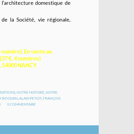
e, l'architecture domestique de
de la Société, vie régionale,
le numéro). En vente au
37 €, 4 numéros)
e, 54000 NANCY.
ADITIONS
,
NOTRE HISTOIRE
,
NOTRE
Y BOGDAN
,
ALAIN PETIOT
,
FRANÇOIS
N
0
COMMENTAIRE