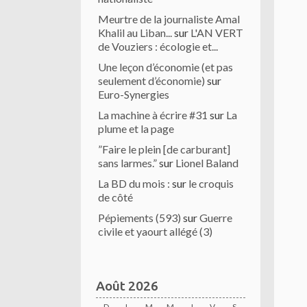
Meurtre de la journaliste Amal
Khalil au Liban...
sur
L'AN VERT
de Vouziers : écologie et...
Une leçon d’économie (et pas
seulement d’économie)
sur
Euro-Synergies
La machine à écrire #31
sur
La
plume et la page
”Faire le plein [de carburant]
sans larmes.”
sur
Lionel Baland
La BD du mois :
sur
le croquis
de côté
Pépiements (593)
sur
Guerre
civile et yaourt allégé (3)
Août 2026
D
L
M
M
J
V
S