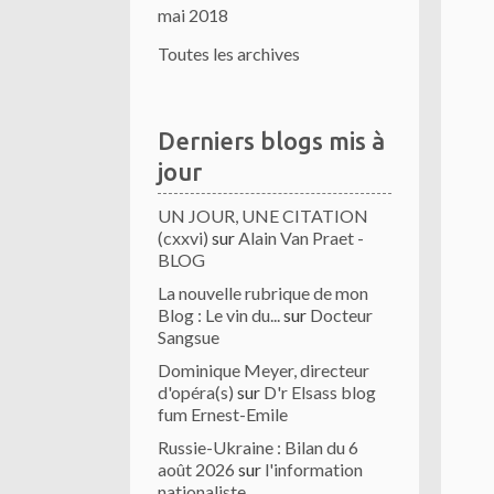
mai 2018
Toutes les archives
Derniers blogs mis à
jour
UN JOUR, UNE CITATION
(cxxvi)
sur
Alain Van Praet -
BLOG
La nouvelle rubrique de mon
Blog : Le vin du...
sur
Docteur
Sangsue
Dominique Meyer, directeur
d'opéra(s)
sur
D'r Elsass blog
fum Ernest-Emile
Russie-Ukraine : Bilan du 6
août 2026
sur
l'information
nationaliste