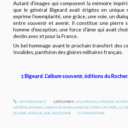
Autant d'images qui composent la mémoire impéri
que le général Bigeard avait érigées en unique 
exprime l'exemplarité, une grâce, une voie, un dial
entre souvenir et avenir. Il constitue une pierre s
homme d'exception, une force d'âme qui avait choisi
destin avec et pour la France.
Un bel hommage avant le prochain transfert des c
Invalides, panthéon des gloires militaires français.
‡ Bigeard. L'album souvenir, éditions du Rocher, 2
LIEN PERMANENT
CATÉGORIES :
LES LIVRES EN LORRAINE
,
NOTRE 
GÉNÉRAL BIGEARD
,
MARCEL BIGEARD
,
INVALIDES
,
PARIS
,
MILITAIRE
,
GLOI
ALGÉRIE
,
AFRIQUE
,
ASIE
,
INDOCHINE
0
COMMENTAIRE