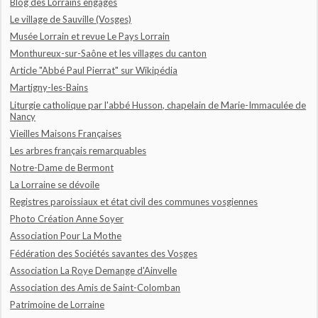
Blog des Lorrains engagés
Le village de Sauville (Vosges)
Musée Lorrain et revue Le Pays Lorrain
Monthureux-sur-Saône et les villages du canton
Article "Abbé Paul Pierrat" sur Wikipédia
Martigny-les-Bains
Liturgie catholique par l'abbé Husson, chapelain de Marie-Immaculée de
Nancy
Vieilles Maisons Françaises
Les arbres français remarquables
Notre-Dame de Bermont
La Lorraine se dévoile
Registres paroissiaux et état civil des communes vosgiennes
Photo Création Anne Soyer
Association Pour La Mothe
Fédération des Sociétés savantes des Vosges
Association La Roye Demange d'Ainvelle
Association des Amis de Saint-Colomban
Patrimoine de Lorraine