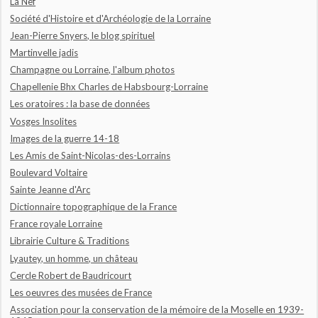
La Nef
Société d'Histoire et d'Archéologie de la Lorraine
Jean-Pierre Snyers, le blog spirituel
Martinvelle jadis
Champagne ou Lorraine, l'album photos
Chapellenie Bhx Charles de Habsbourg-Lorraine
Les oratoires : la base de données
Vosges Insolites
Images de la guerre 14-18
Les Amis de Saint-Nicolas-des-Lorrains
Boulevard Voltaire
Sainte Jeanne d'Arc
Dictionnaire topographique de la France
France royale Lorraine
Librairie Culture & Traditions
Lyautey, un homme, un château
Cercle Robert de Baudricourt
Les oeuvres des musées de France
Association pour la conservation de la mémoire de la Moselle en 1939-