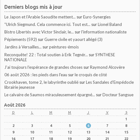
Derniers blogs mis à jour
Le Japon et l’Arabie Saoudite mettent...
sur
Euro-Synergies
”Ulrich Siegmund. Cela commence ici. Tout est...
sur
Lionel Baland
Bistro Libertés avec Victor Sinclair, le...
sur
l'information nationaliste
Pépiements (592)
sur
Guerre civile et yaourt allégé (3)
Jardins à Versailles...
sur
peintures-émois
Reconquête! 22 : Total soutien à Erik Tegnér...
sur
SYNTHESE
NATIONALE
J’ai toujours l’espérance de grandes choses
sur
Raymond Alcovère
06 août 2026 : les pieds dans l'eau
sur
le croquis de côté
Crookhaven, tome 2, le labyrinthe oublié
sur
Les Sandales d'Empédocle
librairie jeunesse
Le calvaire de Saumos miraculeusement épargné...
sur
Docteur Sangsue
Août 2026
D
L
M
M
J
V
S
1
2
3
4
5
6
7
8
9
10
11
12
13
14
15
16
17
18
19
20
21
22