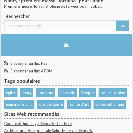
Nancy : première messe "lorraine" pour l'abbé...
Première messe "lorraine" pleine de ferveur pour l'abbé...
Rechercher
S'abonner au flux RSS
S'abonner au flux ATOM
Tags populaires
église
nancy
Lorraine
Bleurville
Vosges
saône lorraine
jean marie cuny
grande guerre
jeanne d'arc
église catholique
Sites Web recommandés
Comité de jumelage Bleurville-Chichery
Architecture de la prieurale Saint-Maur de Bleurville