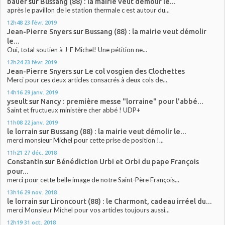
bauer
sur
Bussang (88) : la mairie veut démolir le...
après le pavillon de le station thermale c est autour du...
12h48
23
févr. 2019
Jean-Pierre Snyers
sur
Bussang (88) : la mairie veut démolir
le...
Oui, total soutien à J-F Michel! Une pétition ne...
12h24
23
févr. 2019
Jean-Pierre Snyers
sur
Le col vosgien des Clochettes
Merci pour ces deux articles consacrés à deux cols de...
14h16
29
janv. 2019
yseult
sur
Nancy : première messe "lorraine" pour l'abbé...
Saint et fructueux ministère cher abbé ! UDP+
11h08
22
janv. 2019
le lorrain
sur
Bussang (88) : la mairie veut démolir le...
merci monsieur Michel pour cette prise de position !...
11h21
27
déc. 2018
Constantin
sur
Bénédiction Urbi et Orbi du pape François
pour...
merci pour cette belle image de notre Saint-Père François...
13h16
29
nov. 2018
le lorrain
sur
Lironcourt (88) : le Charmont, cadeau irréel du...
merci Monsieur Michel pour vos articles toujours aussi...
12h19
31
oct. 2018