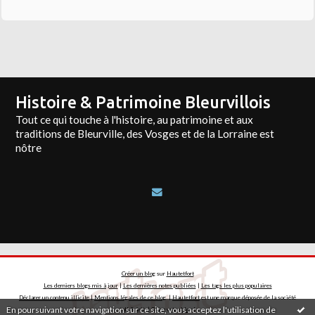
Histoire & Patrimoine Bleurvillois
Tout ce qui touche à l'histoire, au patrimoine et aux
traditions de Bleurville, des Vosges et de la Lorraine est
nôtre
Créer un blog
sur
Hautetfort
Les derniers blogs mis à jour
|
Les dernières notes publiées
|
Les tags les plus populaires
Déclarer un contenu illicite
|
Mentions légales de ce blog
|
Hautetfort
est une marque déposée de la société
En poursuivant votre navigation sur ce site, vous acceptez l'utilisation de
talkSpirit | Créez votre
blog
!