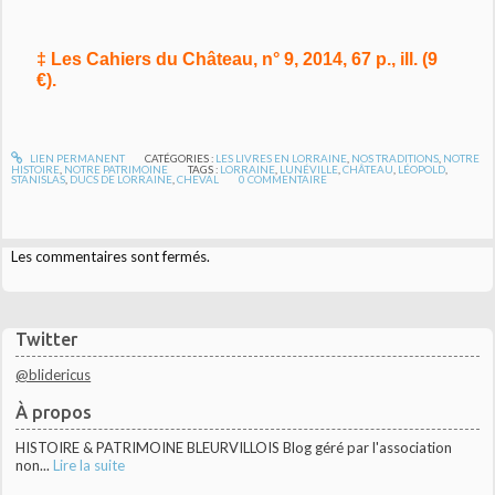
‡ Les Cahiers du Château, n° 9, 2014, 67 p., ill. (9
€).
LIEN PERMANENT
CATÉGORIES :
LES LIVRES EN LORRAINE
,
NOS TRADITIONS
,
NOTRE
HISTOIRE
,
NOTRE PATRIMOINE
TAGS :
LORRAINE
,
LUNÉVILLE
,
CHÂTEAU
,
LÉOPOLD
,
STANISLAS
,
DUCS DE LORRAINE
,
CHEVAL
0
COMMENTAIRE
Les commentaires sont fermés.
Twitter
@blidericus
À propos
HISTOIRE & PATRIMOINE BLEURVILLOIS Blog géré par l'association
non...
Lire la suite