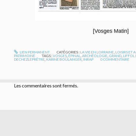
[Vosges Matin]
LIEN PERMANENT
CATÉGORIES :
LA VIE EN LORRAINE
,
LOISIRS ET
PATRIMOINE
TAGS :
VOSGES
,
ÉPINAL
,
ARCHÉOLOGIE
,
GRAND
,
LIFFOL
DECHEZLEPRÊTRE
,
KARINE BOULANGER
,
INRAP
0
COMMENTAIRE
Les commentaires sont fermés.