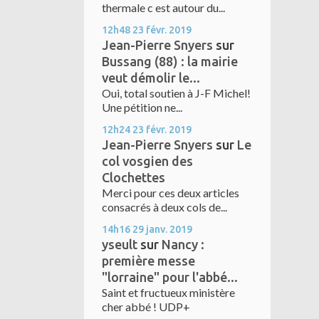
thermale c est autour du...
12h48
23
févr. 2019
Jean-Pierre Snyers
sur
Bussang (88) : la mairie
veut démolir le...
Oui, total soutien à J-F Michel!
Une pétition ne...
12h24
23
févr. 2019
Jean-Pierre Snyers
sur
Le
col vosgien des
Clochettes
Merci pour ces deux articles
consacrés à deux cols de...
14h16
29
janv. 2019
yseult
sur
Nancy :
première messe
"lorraine" pour l'abbé...
Saint et fructueux ministère
cher abbé ! UDP+