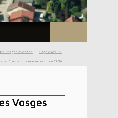
é des Images revisitée
Page d'accueil
t" avec Saône-Lorraine en octobre 2014
les Vosges