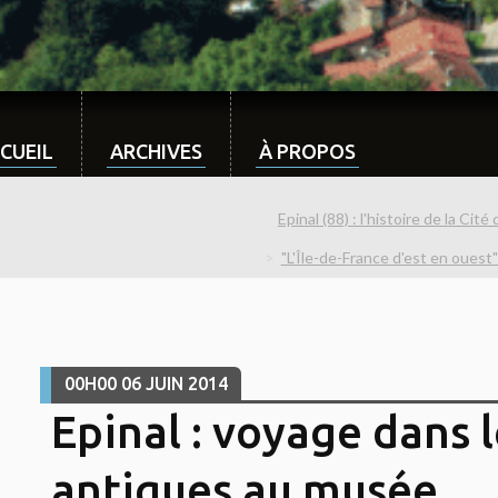
CUEIL
ARCHIVES
À PROPOS
Epinal (88) : l'histoire de la Cit
"L'Île-de-France d'est en oues
00H00
06
JUIN 2014
Epinal : voyage dans 
antiques au musée