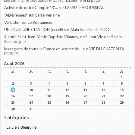
Les dimanches poétiques (405)
sur
La plume et la page
Activité de notre Compte ”X”...
sur
LAFAUTEAROUSSEAU
*Algériennes*
sur
Carré Verlaine
Verbatim
sur
Le Bouquineur
UN JOUR, UNE CITATION (cxxvii)
sur
Alain Van Praet - BLOG
9 août. Saint Jean-Marie-Baptiste Vianney, curé...
sur
Vie des Saints -
Saint du jour
les regrets de toute la France et l'estime de...
sur
VIE DU CHATEAU à
FERNEY
Août 2026
D
L
M
M
J
V
S
1
2
3
4
5
6
7
8
9
10
11
12
13
14
15
16
17
18
19
20
21
22
23
24
25
26
27
28
29
30
31
Catégories
La vie à Bleurville