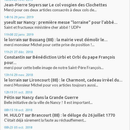
Jean-Pierre Snyers
sur
Le col vosgien des Clochettes
Merci pour ces deux articles consacrés à deux cols de...
14h16
29
janv. 2019
yseult
sur
Nancy : première messe "lorraine" pour l'abbé...
Saint et fructueux ministère cher abbé ! UDP+
11h08
22
janv. 2019
le lorrain
sur
Bussang (88) : la mairie veut démolir le...
merci monsieur Michel pour cette prise de position !...
11h21
27
déc. 2018
Constantin
sur
Bénédiction Urbi et Orbi du pape François
pour...
merci pour cette belle image de notre Saint-Père François...
13h16
29
nov. 2018
le lorrain
sur
Lironcourt (88) : le Charmont, cadeau irréel du...
merci Monsieur Michel pour vos articles toujours aussi...
12h19
31
oct. 2018
Pétin
sur
Nancy dans la Grande Guerre
Belle initiative de la ville de Nancy ! Il est important...
08h15
18
oct. 2018
M. HULOT
sur
Brancourt (88) : le déluge du 26 juillet 1770
C'était déjà sûrement la faute au réchauffement...
08h23
05
oct. 2018