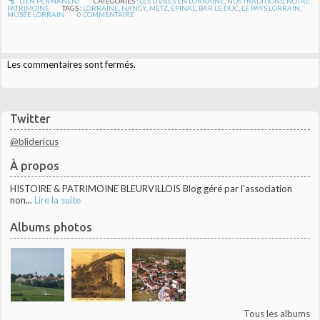
LIEN PERMANENT
CATÉGORIES :
LES LIVRES EN LORRAINE
,
NOS TRADITIONS
,
NOTRE
PATRIMOINE
TAGS :
LORRAINE
,
NANCY
,
METZ
,
EPINAL
,
BAR LE DUC
,
LE PAYS LORRAIN
,
MUSÉE LORRAIN
0
COMMENTAIRE
Les commentaires sont fermés.
Twitter
@blidericus
À propos
HISTOIRE & PATRIMOINE BLEURVILLOIS Blog géré par l'association
non...
Lire la suite
Albums photos
Tous les albums