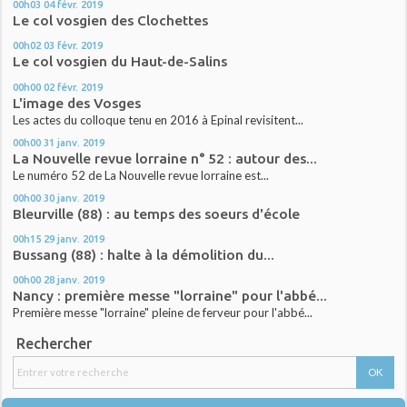
00h03
04
févr. 2019
Le col vosgien des Clochettes
00h02
03
févr. 2019
Le col vosgien du Haut-de-Salins
00h00
02
févr. 2019
L'image des Vosges
Les actes du colloque tenu en 2016 à Epinal revisitent...
00h00
31
janv. 2019
La Nouvelle revue lorraine n° 52 : autour des...
Le numéro 52 de La Nouvelle revue lorraine est...
00h00
30
janv. 2019
Bleurville (88) : au temps des soeurs d'école
00h15
29
janv. 2019
Bussang (88) : halte à la démolition du...
00h00
28
janv. 2019
Nancy : première messe "lorraine" pour l'abbé...
Première messe "lorraine" pleine de ferveur pour l'abbé...
Rechercher