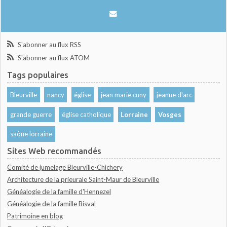
S'abonner au flux RSS
S'abonner au flux ATOM
Tags populaires
Bleurville
nancy
église
jean marie cuny
jeanne d'arc
grande guerre
église catholique
Lorraine
Vosges
saône lorraine
Sites Web recommandés
Comité de jumelage Bleurville-Chichery
Architecture de la prieurale Saint-Maur de Bleurville
Généalogie de la famille d'Hennezel
Généalogie de la famille Bisval
Patrimoine en blog