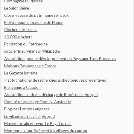
Compagnie L'Odyssée
Le Salon Beige
Observatoire du patrimoine religieux
Bibliothèque diocésaine de Nancy
Clochers de France
40.000 clochers
Fondation du Patrimoine
Article "Bleurville" sur Wikipédia
Association pour le développement du Pays aux Trois Provinces
Maisons Paysannes de France
La Gazette lorraine
Institut national de recherches archéologiques préventives
Bienvenue à Claudon
Association contre la décharge de Robécourt (Vosges)
Comité de jumelage Darney-Austerlitz
Blog des Lorrains engagés
Le village de Sauville (Vosges)
Musée Lorrain et revue Le Pays Lorrain
Monthureux-sur-Saône et les villages du canton