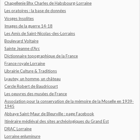
Chapellenie Bhx Charles de Habsbourg-Lorraine
Les oratoires : la base de données
Vosges Insolites
Images de la guerre 14-18
Les Amis de Saint-Nicolas-des-Lorrains
Boulevard Voltaire
Sainte Jeanne d'Arc
Dictionnaire topographique de la France
France royale Lorraine
Librairie Culture & Traditions
Lyautey, un homme, un château
Cercle Robert de Baudricourt
Les oeuvres des musées de France
Association pour la conservation de la mémoire de la Moselle en 1939-
1945
Abbaye Saint-Maur de Bleurville : page Facebook
Itinéraire médiéval des sites archéologiques du Grand Est
DRAC Lorraine
Lorraine enluminure