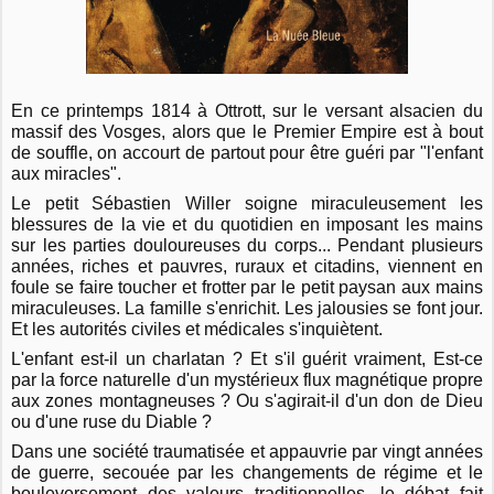
En ce printemps 1814 à Ottrott, sur le versant alsacien du
massif des Vosges, alors que le Premier Empire est à bout
de souffle, on accourt de partout pour être guéri par "l'enfant
aux miracles".
Le petit Sébastien Willer soigne miraculeusement les
blessures de la vie et du quotidien en imposant les mains
sur les parties douloureuses du corps... Pendant plusieurs
années, riches et pauvres, ruraux et citadins, viennent en
foule se faire toucher et frotter par le petit paysan aux mains
miraculeuses. La famille s'enrichit. Les jalousies se font jour.
Et les autorités civiles et médicales s'inquiètent.
L'enfant est-il un charlatan ? Et s'il guérit vraiment, Est-ce
par la force naturelle d'un mystérieux flux magnétique propre
aux zones montagneuses ? Ou s'agirait-il d'un don de Dieu
ou d'une ruse du Diable ?
Dans une société traumatisée et appauvrie par vingt années
de guerre, secouée par les changements de régime et le
bouleversement des valeurs traditionnelles, le débat fait