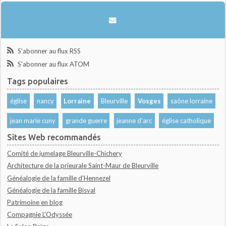
S'abonner au flux RSS
S'abonner au flux ATOM
Tags populaires
église
nancy
Lorraine
Bleurville
Vosges
saône lorraine
jean marie cuny
grande guerre
jeanne d'arc
église catholique
Sites Web recommandés
Comité de jumelage Bleurville-Chichery
Architecture de la prieurale Saint-Maur de Bleurville
Généalogie de la famille d'Hennezel
Généalogie de la famille Bisval
Patrimoine en blog
Compagnie L'Odyssée