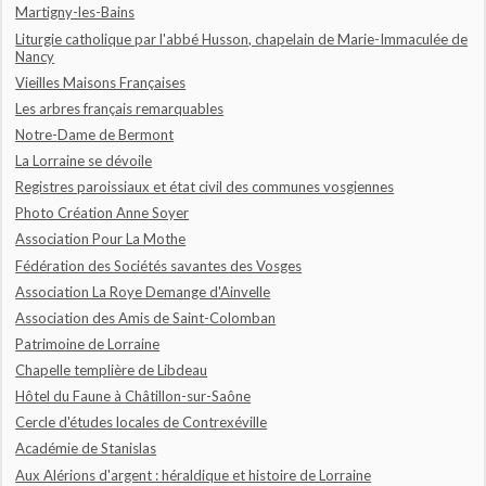
Martigny-les-Bains
Liturgie catholique par l'abbé Husson, chapelain de Marie-Immaculée de
Nancy
Vieilles Maisons Françaises
Les arbres français remarquables
Notre-Dame de Bermont
La Lorraine se dévoile
Registres paroissiaux et état civil des communes vosgiennes
Photo Création Anne Soyer
Association Pour La Mothe
Fédération des Sociétés savantes des Vosges
Association La Roye Demange d'Ainvelle
Association des Amis de Saint-Colomban
Patrimoine de Lorraine
Chapelle templière de Libdeau
Hôtel du Faune à Châtillon-sur-Saône
Cercle d'études locales de Contrexéville
Académie de Stanislas
Aux Alérions d'argent : héraldique et histoire de Lorraine