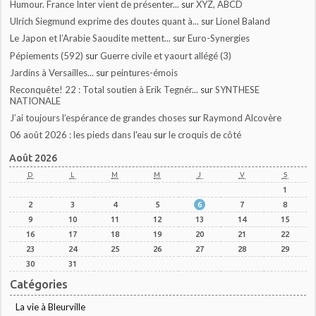
Humour. France Inter vient de présenter...
sur
XYZ, ABCD
Ulrich Siegmund exprime des doutes quant à...
sur
Lionel Baland
Le Japon et l’Arabie Saoudite mettent...
sur
Euro-Synergies
Pépiements (592)
sur
Guerre civile et yaourt allégé (3)
Jardins à Versailles...
sur
peintures-émois
Reconquête! 22 : Total soutien à Erik Tegnér...
sur
SYNTHESE
NATIONALE
J’ai toujours l’espérance de grandes choses
sur
Raymond Alcovère
06 août 2026 : les pieds dans l'eau
sur
le croquis de côté
Août 2026
D
L
M
M
J
V
S
1
2
3
4
5
6
7
8
9
10
11
12
13
14
15
16
17
18
19
20
21
22
23
24
25
26
27
28
29
30
31
Catégories
La vie à Bleurville