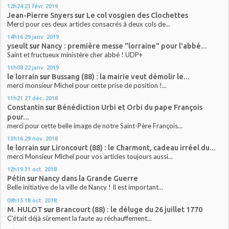
12h24
23
févr. 2019
Jean-Pierre Snyers
sur
Le col vosgien des Clochettes
Merci pour ces deux articles consacrés à deux cols de...
14h16
29
janv. 2019
yseult
sur
Nancy : première messe "lorraine" pour l'abbé...
Saint et fructueux ministère cher abbé ! UDP+
11h08
22
janv. 2019
le lorrain
sur
Bussang (88) : la mairie veut démolir le...
merci monsieur Michel pour cette prise de position !...
11h21
27
déc. 2018
Constantin
sur
Bénédiction Urbi et Orbi du pape François
pour...
merci pour cette belle image de notre Saint-Père François...
13h16
29
nov. 2018
le lorrain
sur
Lironcourt (88) : le Charmont, cadeau irréel du...
merci Monsieur Michel pour vos articles toujours aussi...
12h19
31
oct. 2018
Pétin
sur
Nancy dans la Grande Guerre
Belle initiative de la ville de Nancy ! Il est important...
08h15
18
oct. 2018
M. HULOT
sur
Brancourt (88) : le déluge du 26 juillet 1770
C'était déjà sûrement la faute au réchauffement...