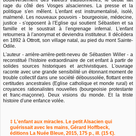
rage du côté des Vosges alsaciennes. La presse et la
politique s'en mêlent. L'enfant est instrumentalisé, isolé,
malmené. Les nouveaux pouvoirs - bourgeoisie, médecine,
justice - s'opposent à l'Eglise qui soutient Sébastien et sa
famille et le soustrait à l'engrenage infernal. L'enfant
retournera à l'anonymat et deviendra instituteur. Il décédera
en 1892 à Ottrott, son village natal, au pied du mont Sainte-
Odile.
L'auteur - arrière-arrière-petit-neveu de Sébastien Willer - a
reconstitué l'histoire extraordinaire de cet enfant à partir de
solides sources historiques et archivistiques. L'ouvrage
raconte avec une grande sensibilité un étonnant moment de
trouble collectif dans une société déboussolée, flottant entre
certitudes ancestrales (Eglise catholique et monde rural) et
croyances rationalistes nouvelles (bourgeoisie protestante
et franc-maçonne). Deux visions du monde. Et la triste
histoire d'une enfance volée.
‡ L'enfant aux miracles. Le petit Alsacien qui
guérissait avec les mains, Gérard Hoffbeck,
éditions La Nuée Bleue, 2015, 175 p., ill. (15 €).