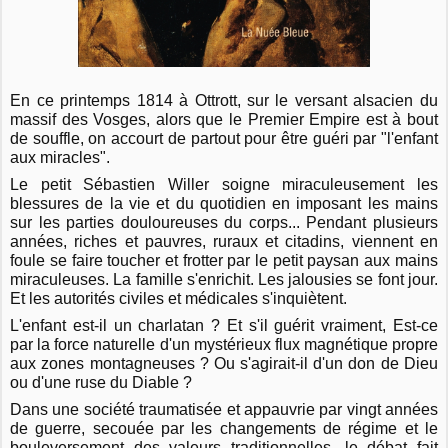
En ce printemps 1814 à Ottrott, sur le versant alsacien du
massif des Vosges, alors que le Premier Empire est à bout
de souffle, on accourt de partout pour être guéri par "l'enfant
aux miracles".
Le petit Sébastien Willer soigne miraculeusement les
blessures de la vie et du quotidien en imposant les mains
sur les parties douloureuses du corps... Pendant plusieurs
années, riches et pauvres, ruraux et citadins, viennent en
foule se faire toucher et frotter par le petit paysan aux mains
miraculeuses. La famille s'enrichit. Les jalousies se font jour.
Et les autorités civiles et médicales s'inquiètent.
L'enfant est-il un charlatan ? Et s'il guérit vraiment, Est-ce
par la force naturelle d'un mystérieux flux magnétique propre
aux zones montagneuses ? Ou s'agirait-il d'un don de Dieu
ou d'une ruse du Diable ?
Dans une société traumatisée et appauvrie par vingt années
de guerre, secouée par les changements de régime et le
bouleversement des valeurs traditionnelles, le débat fait