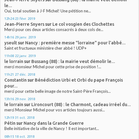
le...
Oui, total soutien à J-F Michel! Une pétition ne...
12h24
23
févr. 2019
Jean-Pierre Snyers
sur
Le col vosgien des Clochettes
Merci pour ces deux articles consacrés à deux cols de...
14h16
29
janv. 2019
yseult
sur
Nancy : première messe "lorraine" pour l'abbé...
Saint et fructueux ministère cher abbé ! UDP+
11h08
22
janv. 2019
le lorrain
sur
Bussang (88) : la mairie veut démolir le...
merci monsieur Michel pour cette prise de position !...
11h21
27
déc. 2018
Constantin
sur
Bénédiction Urbi et Orbi du pape François
pour...
merci pour cette belle image de notre Saint-Père François...
13h16
29
nov. 2018
le lorrain
sur
Lironcourt (88) : le Charmont, cadeau irréel du...
merci Monsieur Michel pour vos articles toujours aussi...
12h19
31
oct. 2018
Pétin
sur
Nancy dans la Grande Guerre
Belle initiative de la ville de Nancy ! Il est important...
08h15
18
oct. 2018