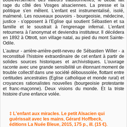
rage du côté des Vosges alsaciennes. La presse et la
politique s'en mêlent. L'enfant est instrumentalisé, isolé,
malmené. Les nouveaux pouvoirs - bourgeoisie, médecine,
justice - s'opposent à l'Eglise qui soutient Sébastien et sa
famille et le soustrait à l'engrenage infernal. L'enfant
retournera à l'anonymat et deviendra instituteur. Il décédera
en 1892 à Ottrott, son village natal, au pied du mont Sainte-
Odile.
L'auteur - arrière-arrière-petit-neveu de Sébastien Willer - a
reconstitué l'histoire extraordinaire de cet enfant à partir de
solides sources historiques et archivistiques. L'ouvrage
raconte avec une grande sensibilité un étonnant moment de
trouble collectif dans une société déboussolée, flottant entre
certitudes ancestrales (Eglise catholique et monde rural) et
croyances rationalistes nouvelles (bourgeoisie protestante
et franc-maçonne). Deux visions du monde. Et la triste
histoire d'une enfance volée.
‡ L'enfant aux miracles. Le petit Alsacien qui
guérissait avec les mains, Gérard Hoffbeck,
éditions La Nuée Bleue, 2015, 175 p., ill. (15 €).