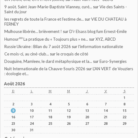
9 août. Saint Jean-Marie-Baptiste Vianney, curé...
sur
Vie des Saints -
Saint du jour
les regrets de toute la France et l'estime de...
sur
VIE DU CHATEAU à
FERNEY
Mulhouse libérée… brièvement !
sur
D'r Elsass blog fum Ernest-Emile
Humour²²² La pratique du « Toujours plus » ne...
sur
XYZ, ABCD
Russie Ukraine : Bilan du 7 août 2026
sur
l'information nationaliste
Ce mois-ci, au ciné-club...
sur
le croquis de côté
Douguine, Mamleev, le dard métaphysique et la...
sur
Euro-Synergies
Nuit Internationale de la Chauve-Souris 2026
sur
L'AN VERT de Vouziers
: écologie et...
Août 2026
D
L
M
M
J
V
S
1
2
3
4
5
6
7
8
9
10
11
12
13
14
15
16
17
18
19
20
21
22
23
24
25
26
27
28
29
30
31