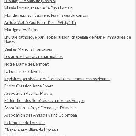
Le village de Sauville (Vosges)
Musée Lorrain et revue Le Pays Lorrain
Monthureux-sur-Saône et les villages du canton
Article "Abbé Paul Pierrat" sur Wikipédia
Martigny-les-Bains
Liturgie catholique par l'abbé Husson, chapelain de Marie-Immaculée de
Nancy
Vieilles Maisons Françaises
Les arbres français remarquables
Notre-Dame de Bermont
La Lorraine se dévoile
Registres paroissiaux et état civil des communes vosgiennes
Photo Création Anne Soyer
Association Pour La Mothe
Fédération des Sociétés savantes des Vosges
Association La Roye Demange d'Ainvelle
Association des Amis de Saint-Colomban
Patrimoine de Lorraine
Chapelle templière de Libdeau