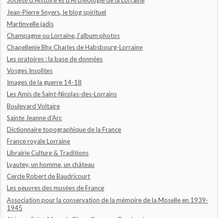
Société d'Histoire et d'Archéologie de la Lorraine
Jean-Pierre Snyers, le blog spirituel
Martinvelle jadis
Champagne ou Lorraine, l'album photos
Chapellenie Bhx Charles de Habsbourg-Lorraine
Les oratoires : la base de données
Vosges Insolites
Images de la guerre 14-18
Les Amis de Saint-Nicolas-des-Lorrains
Boulevard Voltaire
Sainte Jeanne d'Arc
Dictionnaire topographique de la France
France royale Lorraine
Librairie Culture & Traditions
Lyautey, un homme, un château
Cercle Robert de Baudricourt
Les oeuvres des musées de France
Association pour la conservation de la mémoire de la Moselle en 1939-
1945