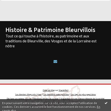
Histoire & Patrimoine Bleurvillois
Tout ce qui touche à l'histoire, au patrimoine et aux
traditions de Bleurville, des Vosges et de la Lorraine est
nôtre
Créer un blog
sur
Hautetfort
Les derniers blogs mis à jour
|
Les dernières notes publiées
|
Les tags les plus populaires
Déclarer un contenu illicite
|
Mentions légales de ce blog
|
Hautetfort
est une marque déposée de la société
En poursuivant votre navigation sur ce site, vous acceptez l'utilisation de
talkSpirit | Créez votre
blog
!
cookies. Ces derniers assurent le bon fonctionnement de nos services.
En
savoir plus
.