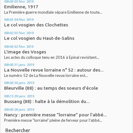
00h00
05
févr. 2019
Emilienne, 1917
La Première guerre mondiale sépare Emilienne de toute...
00h03
04
févr. 2019
Le col vosgien des Clochettes
00h02
03
févr. 2019
Le col vosgien du Haut-de-Salins
00h00
02
févr. 2019
L'image des Vosges
Les actes du colloque tenu en 2016 à Epinal revisitent...
00h00
31
janv. 2019
La Nouvelle revue lorraine n° 52 : autour des...
Le numéro 52 de La Nouvelle revue lorraine est...
00h00
30
janv. 2019
Bleurville (88) : au temps des soeurs d'école
00h15
29
janv. 2019
Bussang (88) : halte à la démolition du...
00h00
28
janv. 2019
Nancy : première messe "lorraine" pour l'abbé...
Première messe "lorraine" pleine de ferveur pour l'abbé...
Rechercher