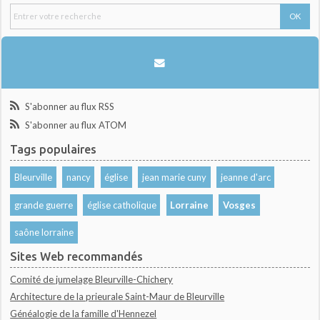
S'abonner au flux RSS
S'abonner au flux ATOM
Tags populaires
Bleurville
nancy
église
jean marie cuny
jeanne d'arc
grande guerre
église catholique
Lorraine
Vosges
saône lorraine
Sites Web recommandés
Comité de jumelage Bleurville-Chichery
Architecture de la prieurale Saint-Maur de Bleurville
Généalogie de la famille d'Hennezel