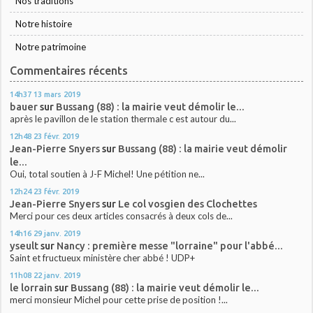
Nos traditions
Notre histoire
Notre patrimoine
Commentaires récents
14h37
13
mars 2019
bauer
sur
Bussang (88) : la mairie veut démolir le...
après le pavillon de le station thermale c est autour du...
12h48
23
févr. 2019
Jean-Pierre Snyers
sur
Bussang (88) : la mairie veut démolir
le...
Oui, total soutien à J-F Michel! Une pétition ne...
12h24
23
févr. 2019
Jean-Pierre Snyers
sur
Le col vosgien des Clochettes
Merci pour ces deux articles consacrés à deux cols de...
14h16
29
janv. 2019
yseult
sur
Nancy : première messe "lorraine" pour l'abbé...
Saint et fructueux ministère cher abbé ! UDP+
11h08
22
janv. 2019
le lorrain
sur
Bussang (88) : la mairie veut démolir le...
merci monsieur Michel pour cette prise de position !...