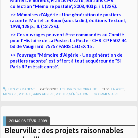
Muriel Demorieux, Francis Pizzato, éditions CHR,
collection "Mémoire postale", 2008, 403 p., ill. (22 €).
>> Mémoires d'Algérie - Une génération de postiers
raconte, Muriel Le Roux (sous la dir.), éditions Textuel,
1998, 128 p., ill. (13,72 €).
>> Ces ouvrages peuvent être commandés au Comité
pour l'Histoire de La Poste : La Poste - CHR CP F502 44
bd de Vaugirard 75757 PARIS CEDEX 15 .
>> l'ouvrage "Mémoire d'Algérie - Une génération de
postiers raconte" est offert à tout acquéreur de "Si
Paris RP m'était conté".
LIEN PERMANENT
CATÉGORIES :
LES LIVRES EN LORRAINE
TAGS :
LA POSTE
,
MÉMOIRE
,
POSTALE
,
PARIS
,
ALGÉRIE
,
POSTIER
,
GÉNÉRATION
0
COMMENTAIRE
20H49
03
FÉVR. 2009
Bleurville : des projets raisonnables