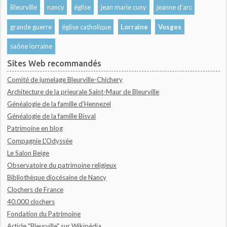
Bleurville
nancy
église
jean marie cuny
jeanne d'arc
grande guerre
église catholique
Lorraine
Vosges
saône lorraine
Sites Web recommandés
Comité de jumelage Bleurville-Chichery
Architecture de la prieurale Saint-Maur de Bleurville
Généalogie de la famille d'Hennezel
Généalogie de la famille Bisval
Patrimoine en blog
Compagnie L'Odyssée
Le Salon Beige
Observatoire du patrimoine religieux
Bibliothèque diocésaine de Nancy
Clochers de France
40.000 clochers
Fondation du Patrimoine
Article "Bleurville" sur Wikipédia