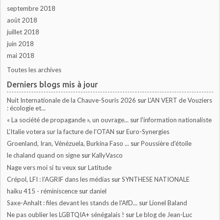
septembre 2018
août 2018
juillet 2018
juin 2018
mai 2018
Toutes les archives
Derniers blogs mis à jour
Nuit Internationale de la Chauve-Souris 2026
sur
L'AN VERT de Vouziers
: écologie et...
« La société de propagande », un ouvrage...
sur
l'information nationaliste
L’Italie votera sur la facture de l’OTAN
sur
Euro-Synergies
Groenland, Iran, Vénézuela, Burkina Faso ...
sur
Poussière d'étoile
le chaland quand on signe
sur
KallyVasco
Nage vers moi si tu veux
sur
Latitude
Crépol, LFI : l’AGRIF dans les médias
sur
SYNTHESE NATIONALE
haiku 415 - réminiscence
sur
daniel
Saxe-Anhalt : files devant les stands de l'AfD...
sur
Lionel Baland
Ne pas oublier les LGBTQIA+ sénégalais !
sur
Le blog de Jean-Luc