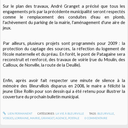
Sur le plan des travaux, André Granget a précisé que tous les
engagements pris par la précédente municipalité seront respectés
comme le remplacement des conduites d'eau en plomb,
l'achèvement du parking de la mairie, l'aménagement d'une aire de
jeux.
Par ailleurs, plusieurs projets sont programmés pour 2009 : la
protection du captage des sources, la réfection du logement de
l'école maternelle et du préau. En forêt, le pont de Patagaine sera
reconstruit et renforcé, des travaux de voirie (rue du Moulin, des
Cailloux, de Nonville, la route de la Deuille).
Enfin, après avoir fait respecter une minute de silence à la
mémoire des Bleurvillois disparus en 2008, le maire a félicité la
jeune Elise Rollin pour son dessin qui a été retenu pour illustrer la
couverture du prochain bulletin municipal.
LIEN PERMANENT
CATÉGORIES :
LA VIE À BLEURVILLE
TAGS :
BLEURVILLE
,
VOSGES
,
LORRAINE
,
MAIRIE
,
GRANGET
,
AGENCE
,
POSTALE
0
COMMENTAIRE