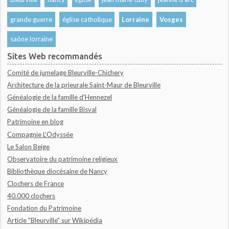
grande guerre
église catholique
Lorraine
Vosges
saône lorraine
Sites Web recommandés
Comité de jumelage Bleurville-Chichery
Architecture de la prieurale Saint-Maur de Bleurville
Généalogie de la famille d'Hennezel
Généalogie de la famille Bisval
Patrimoine en blog
Compagnie L'Odyssée
Le Salon Beige
Observatoire du patrimoine religieux
Bibliothèque diocésaine de Nancy
Clochers de France
40.000 clochers
Fondation du Patrimoine
Article "Bleurville" sur Wikipédia