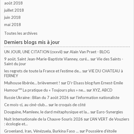
août 2018
juillet 2018
juin 2018
mai 2018
Toutes les archives
Derniers blogs mis à jour
UN JOUR, UNE CITATION (cxxvii)
sur
Alain Van Praet - BLOG
9 août. Saint Jean-Marie-Baptiste Vianney, curé...
sur
Vie des Saints -
Saint du jour
les regrets de toute la France et l'estime de...
sur
VIE DU CHATEAU à
FERNEY
Mulhouse libérée… brièvement !
sur
D'r Elsass blog fum Ernest-Emile
Humour²²² La pratique du « Toujours plus » ne...
sur
XYZ, ABCD
Russie Ukraine : Bilan du 7 août 2026
sur
l'information nationaliste
Ce mois-ci, au ciné-club...
sur
le croquis de côté
Douguine, Mamleev, le dard métaphysique et la...
sur
Euro-Synergies
Nuit Internationale de la Chauve-Souris 2026
sur
L'AN VERT de Vouziers
: écologie et...
Groenland, Iran, Vénézuela, Burkina Faso ...
sur
Poussière d'étoile