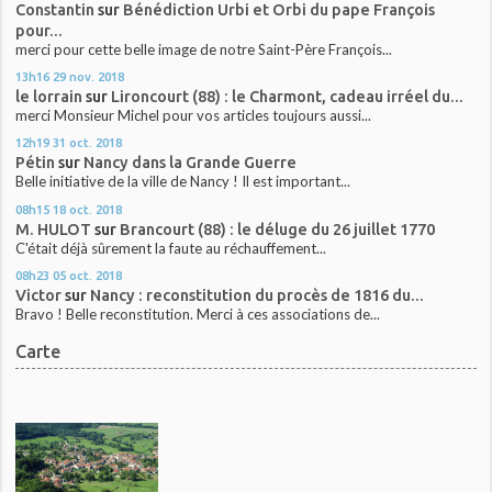
Constantin
sur
Bénédiction Urbi et Orbi du pape François
pour...
merci pour cette belle image de notre Saint-Père François...
13h16
29
nov. 2018
le lorrain
sur
Lironcourt (88) : le Charmont, cadeau irréel du...
merci Monsieur Michel pour vos articles toujours aussi...
12h19
31
oct. 2018
Pétin
sur
Nancy dans la Grande Guerre
Belle initiative de la ville de Nancy ! Il est important...
08h15
18
oct. 2018
M. HULOT
sur
Brancourt (88) : le déluge du 26 juillet 1770
C'était déjà sûrement la faute au réchauffement...
08h23
05
oct. 2018
Victor
sur
Nancy : reconstitution du procès de 1816 du...
Bravo ! Belle reconstitution. Merci à ces associations de...
Carte