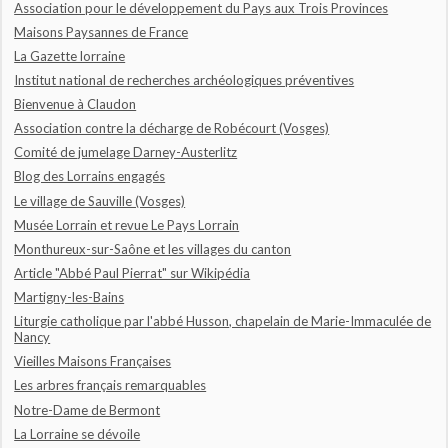
Association pour le développement du Pays aux Trois Provinces
Maisons Paysannes de France
La Gazette lorraine
Institut national de recherches archéologiques préventives
Bienvenue à Claudon
Association contre la décharge de Robécourt (Vosges)
Comité de jumelage Darney-Austerlitz
Blog des Lorrains engagés
Le village de Sauville (Vosges)
Musée Lorrain et revue Le Pays Lorrain
Monthureux-sur-Saône et les villages du canton
Article "Abbé Paul Pierrat" sur Wikipédia
Martigny-les-Bains
Liturgie catholique par l'abbé Husson, chapelain de Marie-Immaculée de
Nancy
Vieilles Maisons Françaises
Les arbres français remarquables
Notre-Dame de Bermont
La Lorraine se dévoile