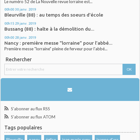
Le numéro 52 de La Nouvelle revue lorraine est...
00h00
30
janv. 2019
Bleurville (88) : au temps des soeurs d'école
00h15
29
janv. 2019
Bussang (88) : halte à la démolition du...
00h00
28
janv. 2019
Nancy : première messe "lorraine" pour l'abbé...
Première messe "lorraine" pleine de ferveur pour l'abbé...
Rechercher
S'abonner au flux RSS
S'abonner au flux ATOM
Tags populaires
Bleurville
nancy
église
jean marie cuny
jeanne d'arc