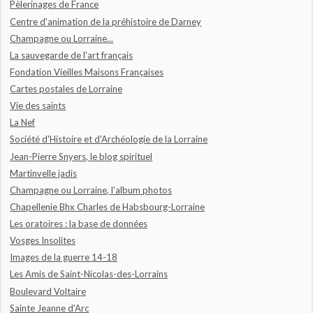
Pèlerinages de France
Centre d'animation de la préhistoire de Darney
Champagne ou Lorraine...
La sauvegarde de l'art français
Fondation Vieilles Maisons Françaises
Cartes postales de Lorraine
Vie des saints
La Nef
Société d'Histoire et d'Archéologie de la Lorraine
Jean-Pierre Snyers, le blog spirituel
Martinvelle jadis
Champagne ou Lorraine, l'album photos
Chapellenie Bhx Charles de Habsbourg-Lorraine
Les oratoires : la base de données
Vosges Insolites
Images de la guerre 14-18
Les Amis de Saint-Nicolas-des-Lorrains
Boulevard Voltaire
Sainte Jeanne d'Arc