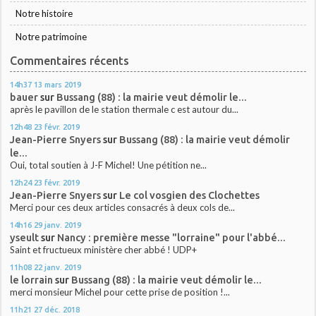
Notre histoire
Notre patrimoine
Commentaires récents
14h37
13
mars 2019
bauer
sur
Bussang (88) : la mairie veut démolir le...
après le pavillon de le station thermale c est autour du...
12h48
23
févr. 2019
Jean-Pierre Snyers
sur
Bussang (88) : la mairie veut démolir
le...
Oui, total soutien à J-F Michel! Une pétition ne...
12h24
23
févr. 2019
Jean-Pierre Snyers
sur
Le col vosgien des Clochettes
Merci pour ces deux articles consacrés à deux cols de...
14h16
29
janv. 2019
yseult
sur
Nancy : première messe "lorraine" pour l'abbé...
Saint et fructueux ministère cher abbé ! UDP+
11h08
22
janv. 2019
le lorrain
sur
Bussang (88) : la mairie veut démolir le...
merci monsieur Michel pour cette prise de position !...
11h21
27
déc. 2018