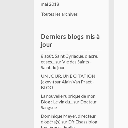
mai 2018
Toutes les archives
Derniers blogs mis à
jour
8 août. Saint Cyriaque, diacre,
et ses...
sur
Vie des Saints -
Saint du jour
UN JOUR, UNE CITATION
(cxxvi)
sur
Alain Van Praet -
BLOG
La nouvelle rubrique de mon
Blog : Le vin du...
sur
Docteur
Sangsue
Dominique Meyer, directeur
d'opéra(s)
sur
D'r Elsass blog
fum Ernest-Emile