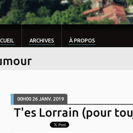
CUEIL
ARCHIVES
À PROPOS
umour
00H00
26
JANV. 2019
T'es Lorrain (pour touj