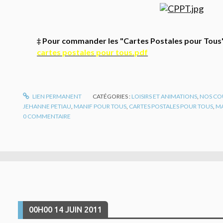
‡ Pour commander les "Cartes Postales pour Tous", p
cartes postales pour tous.pdf
LIEN PERMANENT
CATÉGORIES :
LOISIRS ET ANIMATIONS
,
NOS CO
JEHANNE PETIAU
,
MANIF POUR TOUS
,
CARTES POSTALES POUR TOUS
,
M
0
COMMENTAIRE
00H00
14
JUIN 2011