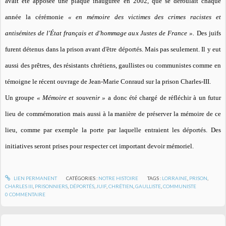
avait été apposée une plaque inaugurée en 2002, que se déroulait chaque
année la cérémonie
« en mémoire des victimes des crimes racistes et
antisémites de l'État français et d'hommage aux Justes de France ».
Des juifs
furent détenus dans la prison avant d'être déportés. Mais pas seulement. Il y eut
aussi des prêtres, des résistants chrétiens, gaullistes ou communistes comme en
témoigne le récent ouvrage de Jean-Marie Conraud sur la prison Charles-III.
Un groupe
« Mémoire et souvenir »
a donc été chargé de réfléchir à un futur
lieu de commémoration mais aussi à la manière de préserver la mémoire de ce
lieu, comme par exemple la porte par laquelle entraient les déportés. Des
initiatives seront prises pour respecter cet important devoir mémoriel.
LIEN PERMANENT
CATÉGORIES :
NOTRE HISTOIRE
TAGS :
LORRAINE
,
PRISON
,
CHARLES III
,
PRISONNIERS
,
DÉPORTÉS
,
JUIF
,
CHRÉTIEN
,
GAULLISTE
,
COMMUNISTE
0
COMMENTAIRE