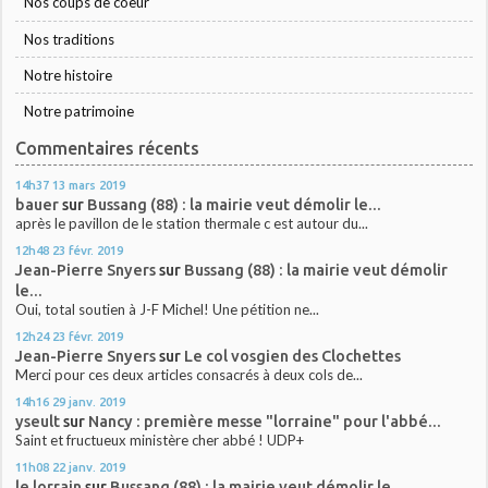
Nos coups de coeur
Nos traditions
Notre histoire
Notre patrimoine
Commentaires récents
14h37
13
mars 2019
bauer
sur
Bussang (88) : la mairie veut démolir le...
après le pavillon de le station thermale c est autour du...
12h48
23
févr. 2019
Jean-Pierre Snyers
sur
Bussang (88) : la mairie veut démolir
le...
Oui, total soutien à J-F Michel! Une pétition ne...
12h24
23
févr. 2019
Jean-Pierre Snyers
sur
Le col vosgien des Clochettes
Merci pour ces deux articles consacrés à deux cols de...
14h16
29
janv. 2019
yseult
sur
Nancy : première messe "lorraine" pour l'abbé...
Saint et fructueux ministère cher abbé ! UDP+
11h08
22
janv. 2019
le lorrain
sur
Bussang (88) : la mairie veut démolir le...