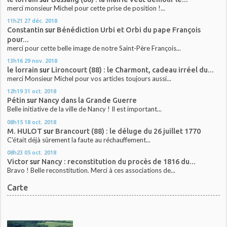
merci monsieur Michel pour cette prise de position !...
11h21
27
déc. 2018
Constantin
sur
Bénédiction Urbi et Orbi du pape François
pour...
merci pour cette belle image de notre Saint-Père François...
13h16
29
nov. 2018
le lorrain
sur
Lironcourt (88) : le Charmont, cadeau irréel du...
merci Monsieur Michel pour vos articles toujours aussi...
12h19
31
oct. 2018
Pétin
sur
Nancy dans la Grande Guerre
Belle initiative de la ville de Nancy ! Il est important...
08h15
18
oct. 2018
M. HULOT
sur
Brancourt (88) : le déluge du 26 juillet 1770
C'était déjà sûrement la faute au réchauffement...
08h23
05
oct. 2018
Victor
sur
Nancy : reconstitution du procès de 1816 du...
Bravo ! Belle reconstitution. Merci à ces associations de...
Carte