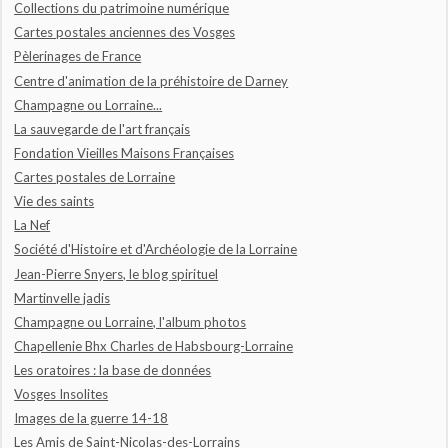
Collections du patrimoine numérique
Cartes postales anciennes des Vosges
Pèlerinages de France
Centre d'animation de la préhistoire de Darney
Champagne ou Lorraine...
La sauvegarde de l'art français
Fondation Vieilles Maisons Françaises
Cartes postales de Lorraine
Vie des saints
La Nef
Société d'Histoire et d'Archéologie de la Lorraine
Jean-Pierre Snyers, le blog spirituel
Martinvelle jadis
Champagne ou Lorraine, l'album photos
Chapellenie Bhx Charles de Habsbourg-Lorraine
Les oratoires : la base de données
Vosges Insolites
Images de la guerre 14-18
Les Amis de Saint-Nicolas-des-Lorrains