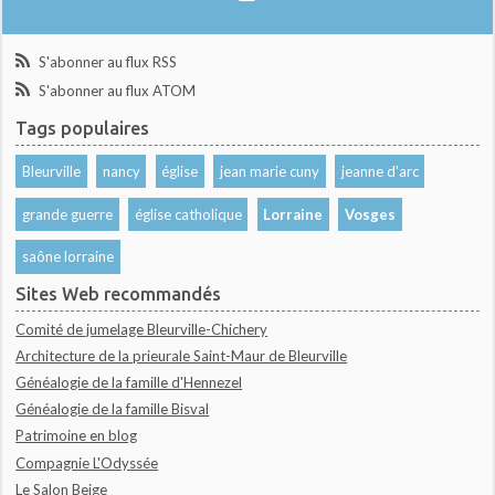
S'abonner au flux RSS
S'abonner au flux ATOM
Tags populaires
Bleurville
nancy
église
jean marie cuny
jeanne d'arc
grande guerre
église catholique
Lorraine
Vosges
saône lorraine
Sites Web recommandés
Comité de jumelage Bleurville-Chichery
Architecture de la prieurale Saint-Maur de Bleurville
Généalogie de la famille d'Hennezel
Généalogie de la famille Bisval
Patrimoine en blog
Compagnie L'Odyssée
Le Salon Beige