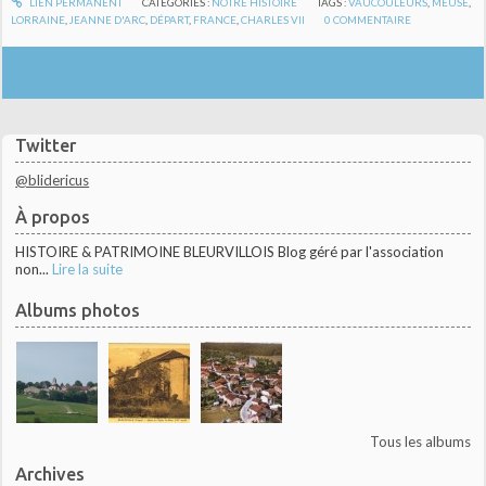
LIEN PERMANENT
CATÉGORIES :
NOTRE HISTOIRE
TAGS :
VAUCOULEURS
,
MEUSE
,
LORRAINE
,
JEANNE D'ARC
,
DÉPART
,
FRANCE
,
CHARLES VII
0
COMMENTAIRE
Twitter
@blidericus
À propos
HISTOIRE & PATRIMOINE BLEURVILLOIS Blog géré par l'association
non...
Lire la suite
Albums photos
Tous les albums
Archives