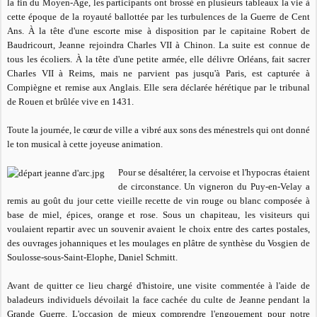
la fin du Moyen-Âge, les participants ont brossé en plusieurs tableaux la vie à
cette époque de la royauté ballottée par les turbulences de la Guerre de Cent
Ans. À la tête d'une escorte mise à disposition par le capitaine Robert de
Baudricourt, Jeanne rejoindra Charles VII à Chinon. La suite est connue de
tous les écoliers. À la tête d'une petite armée, elle délivre Orléans, fait sacrer
Charles VII à Reims, mais ne parvient pas jusqu'à Paris, est capturée à
Compiègne et remise aux Anglais. Elle sera déclarée hérétique par le tribunal
de Rouen et brûlée vive en 1431.
Toute la journée, le cœur de ville a vibré aux sons des ménestrels qui ont donné
le ton musical à cette joyeuse animation.
Pour se désaltérer, la cervoise et l'hypocras étaient
de circonstance. Un vigneron du Puy-en-Velay a
remis au goût du jour cette vieille recette de vin rouge ou blanc composée à
base de miel, épices, orange et rose. Sous un chapiteau, les visiteurs qui
voulaient repartir avec un souvenir avaient le choix entre des cartes postales,
des ouvrages johanniques et les moulages en plâtre de synthèse du Vosgien de
Soulosse-sous-Saint-Elophe, Daniel Schmitt.
Avant de quitter ce lieu chargé d'histoire, une visite commentée à l'aide de
baladeurs individuels dévoilait la face cachée du culte de Jeanne pendant la
Grande Guerre. L'occasion de mieux comprendre l'engouement pour notre