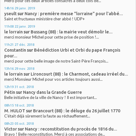
Merci pour ces deux articles consacrés à deux cols de...
14h16
29
janv. 2019
yseult
sur
Nancy : première messe "lorraine" pour l'abbé...
Saint et fructueux ministère cher abbé ! UDP+
11h08
22
janv. 2019
le lorrain
sur
Bussang (88) : la mairie veut démolir le...
merci monsieur Michel pour cette prise de position !...
11h21
27
déc. 2018
Constantin
sur
Bénédiction Urbi et Orbi du pape François
pour...
merci pour cette belle image de notre Saint-Père François...
13h16
29
nov. 2018
le lorrain
sur
Lironcourt (88) : le Charmont, cadeau irréel du...
merci Monsieur Michel pour vos articles toujours aussi...
12h19
31
oct. 2018
Pétin
sur
Nancy dans la Grande Guerre
Belle initiative de la ville de Nancy ! Il est important...
08h15
18
oct. 2018
M. HULOT
sur
Brancourt (88) : le déluge du 26 juillet 1770
C'était déjà sûrement la faute au réchauffement...
08h23
05
oct. 2018
Victor
sur
Nancy : reconstitution du procès de 1816 du...
Bravo ! Belle reconstitution. Merci à ces associations de...