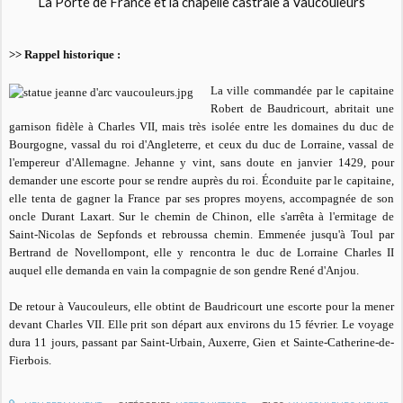
La Porte de France et la chapelle castrale à Vaucouleurs
>> Rappel historique :
La ville commandée par le capitaine
Robert de Baudricourt, abritait une
garnison fidèle à Charles VII, mais très isolée entre les domaines du duc de
Bourgogne, vassal du roi d'Angleterre, et ceux du duc de Lorraine, vassal de
l'empereur d'Allemagne. Jehanne y vint, sans doute en janvier 1429, pour
demander une escorte pour se rendre auprès du roi. Éconduite par le capitaine,
elle tenta de gagner la France par ses propres moyens, accompagnée de son
oncle Durant Laxart. Sur le chemin de Chinon, elle s'arrêta à l'ermitage de
Saint-Nicolas de Sepfonds et rebroussa chemin. Emmenée jusqu'à Toul par
Bertrand de Novellompont, elle y rencontra le duc de Lorraine Charles II
auquel elle demanda en vain la compagnie de son gendre René d'Anjou.
De retour à Vaucouleurs, elle obtint de Baudricourt une escorte pour la mener
devant Charles VII. Elle prit son départ aux environs du 15 février. Le voyage
dura 11 jours, passant par Saint-Urbain, Auxerre, Gien et Sainte-Catherine-de-
Fierbois.