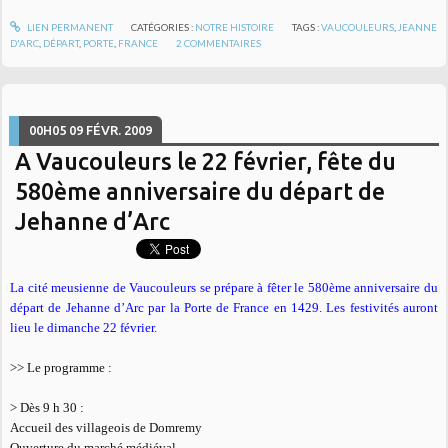
LIEN PERMANENT
CATÉGORIES :
NOTRE HISTOIRE
TAGS :
VAUCOULEURS
,
JEANNE
D'ARC
,
DÉPART
,
PORTE
,
FRANCE
2
COMMENTAIRES
00H05
09
FÉVR. 2009
A Vaucouleurs le 22 février, fête du
580ème anniversaire du départ de
Jehanne d’Arc
La cité meusienne de Vaucouleurs se prépare à fêter le 580ème anniversaire du
départ de Jehanne d’Arc par la Porte de France en 1429. Les festivités auront
lieu le dimanche 22 février.
>> Le programme :
> Dès 9 h 30 :
Accueil des villageois de Domremy
Ouverture du marché médiéval