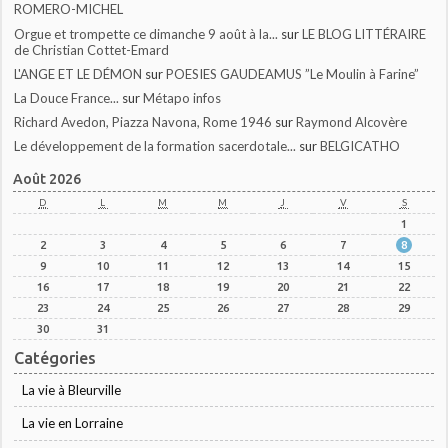
ROMERO-MICHEL
Orgue et trompette ce dimanche 9 août à la...
sur
LE BLOG LITTÉRAIRE
de Christian Cottet-Emard
L'ANGE ET LE DÉMON
sur
POESIES GAUDEAMUS ”Le Moulin à Farine”
La Douce France...
sur
Métapo infos
Richard Avedon, Piazza Navona, Rome 1946
sur
Raymond Alcovère
Le développement de la formation sacerdotale...
sur
BELGICATHO
Août 2026
D
L
M
M
J
V
S
1
2
3
4
5
6
7
8
9
10
11
12
13
14
15
16
17
18
19
20
21
22
23
24
25
26
27
28
29
30
31
Catégories
La vie à Bleurville
La vie en Lorraine