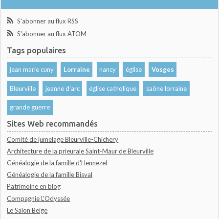
S'abonner au flux RSS
S'abonner au flux ATOM
Tags populaires
jean marie cuny
Lorraine
nancy
église
Vosges
Bleurville
jeanne d'arc
église catholique
saône lorraine
grande guerre
Sites Web recommandés
Comité de jumelage Bleurville-Chichery
Architecture de la prieurale Saint-Maur de Bleurville
Généalogie de la famille d'Hennezel
Généalogie de la famille Bisval
Patrimoine en blog
Compagnie L'Odyssée
Le Salon Beige