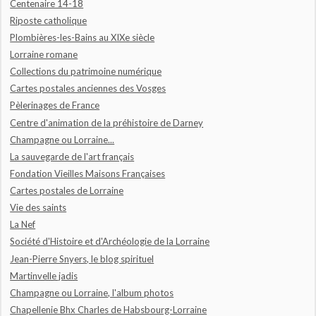
Centenaire 14-18
Riposte catholique
Plombières-les-Bains au XIXe siècle
Lorraine romane
Collections du patrimoine numérique
Cartes postales anciennes des Vosges
Pèlerinages de France
Centre d'animation de la préhistoire de Darney
Champagne ou Lorraine...
La sauvegarde de l'art français
Fondation Vieilles Maisons Françaises
Cartes postales de Lorraine
Vie des saints
La Nef
Société d'Histoire et d'Archéologie de la Lorraine
Jean-Pierre Snyers, le blog spirituel
Martinvelle jadis
Champagne ou Lorraine, l'album photos
Chapellenie Bhx Charles de Habsbourg-Lorraine