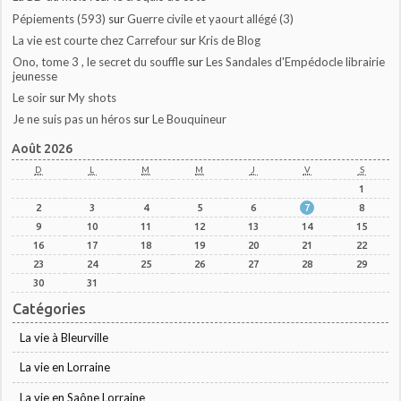
Pépiements (593)
sur
Guerre civile et yaourt allégé (3)
La vie est courte chez Carrefour
sur
Kris de Blog
Ono, tome 3 , le secret du souffle
sur
Les Sandales d'Empédocle librairie
jeunesse
Le soir
sur
My shots
Je ne suis pas un héros
sur
Le Bouquineur
Août 2026
D
L
M
M
J
V
S
1
2
3
4
5
6
7
8
9
10
11
12
13
14
15
16
17
18
19
20
21
22
23
24
25
26
27
28
29
30
31
Catégories
La vie à Bleurville
La vie en Lorraine
La vie en Saône Lorraine