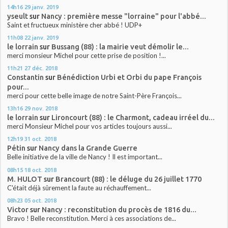
14h16
29
janv. 2019
yseult
sur
Nancy : première messe "lorraine" pour l'abbé...
Saint et fructueux ministère cher abbé ! UDP+
11h08
22
janv. 2019
le lorrain
sur
Bussang (88) : la mairie veut démolir le...
merci monsieur Michel pour cette prise de position !...
11h21
27
déc. 2018
Constantin
sur
Bénédiction Urbi et Orbi du pape François
pour...
merci pour cette belle image de notre Saint-Père François...
13h16
29
nov. 2018
le lorrain
sur
Lironcourt (88) : le Charmont, cadeau irréel du...
merci Monsieur Michel pour vos articles toujours aussi...
12h19
31
oct. 2018
Pétin
sur
Nancy dans la Grande Guerre
Belle initiative de la ville de Nancy ! Il est important...
08h15
18
oct. 2018
M. HULOT
sur
Brancourt (88) : le déluge du 26 juillet 1770
C'était déjà sûrement la faute au réchauffement...
08h23
05
oct. 2018
Victor
sur
Nancy : reconstitution du procès de 1816 du...
Bravo ! Belle reconstitution. Merci à ces associations de...