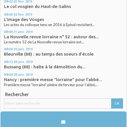
00h02
03
févr. 2019
Le col vosgien du Haut-de-Salins
00h00
02
févr. 2019
L'image des Vosges
Les actes du colloque tenu en 2016 à Epinal revisitent...
00h00
31
janv. 2019
La Nouvelle revue lorraine n° 52 : autour des...
Le numéro 52 de La Nouvelle revue lorraine est...
00h00
30
janv. 2019
Bleurville (88) : au temps des soeurs d'école
00h15
29
janv. 2019
Bussang (88) : halte à la démolition du...
00h00
28
janv. 2019
Nancy : première messe "lorraine" pour l'abbé...
Première messe "lorraine" pleine de ferveur pour l'abbé...
Rechercher