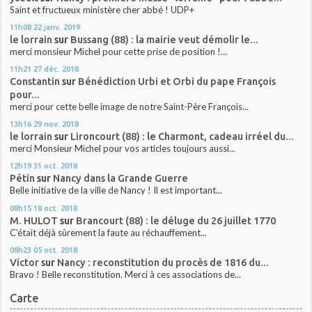
Saint et fructueux ministère cher abbé ! UDP+
11h08
22
janv. 2019
le lorrain
sur
Bussang (88) : la mairie veut démolir le...
merci monsieur Michel pour cette prise de position !...
11h21
27
déc. 2018
Constantin
sur
Bénédiction Urbi et Orbi du pape François
pour...
merci pour cette belle image de notre Saint-Père François...
13h16
29
nov. 2018
le lorrain
sur
Lironcourt (88) : le Charmont, cadeau irréel du...
merci Monsieur Michel pour vos articles toujours aussi...
12h19
31
oct. 2018
Pétin
sur
Nancy dans la Grande Guerre
Belle initiative de la ville de Nancy ! Il est important...
08h15
18
oct. 2018
M. HULOT
sur
Brancourt (88) : le déluge du 26 juillet 1770
C'était déjà sûrement la faute au réchauffement...
08h23
05
oct. 2018
Victor
sur
Nancy : reconstitution du procès de 1816 du...
Bravo ! Belle reconstitution. Merci à ces associations de...
Carte