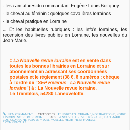
- les caricatures du commandant Eugène Louis Bucquoy
- le cheval au féminin : quelques cavalières lorraines
- le cheval pratique en Lorraine
... Et les habituelles rubriques : les info's lorraines, les
recension des livres publiés en Lorraine, les nouvelles du
Jean-Marie.
‡
La Nouvelle revue lorraine
est en vente dans
toutes les bonnes librairies en Lorraine et sur
abonnement en adressant ses coordonnées
postales et le règlement (38 €, 6 numéros ; chèque
à l'ordre de "
SEP Helenus - La Nouvelle revue
lorraine
") à : La Nouvelle revue lorraine,
Le Tremblois, 54280 Laneuvelotte.
LIEN PERMANENT
CATÉGORIES :
LES LIVRES EN LORRAINE
,
NOS TRADITIONS
,
NOTRE
HISTOIRE
,
NOTRE PATRIMOINE
TAGS :
LA NOUVELLE REVUE LORRAINE
,
JEAN MARIE
CUNY
,
LORRAINE
,
VOSGES
,
MEUSE
,
MOSELLE
,
MEURTHE ET MOSELLE
0
COMMENTAIRE