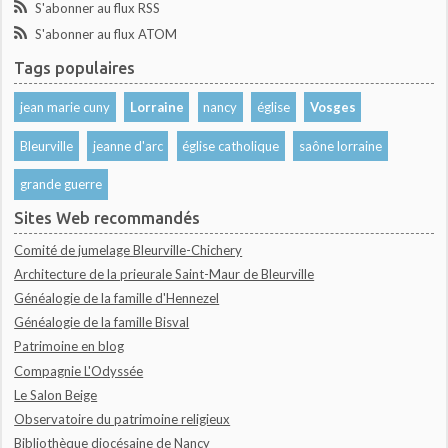
S'abonner au flux RSS
S'abonner au flux ATOM
Tags populaires
jean marie cuny
Lorraine
nancy
église
Vosges
Bleurville
jeanne d'arc
église catholique
saône lorraine
grande guerre
Sites Web recommandés
Comité de jumelage Bleurville-Chichery
Architecture de la prieurale Saint-Maur de Bleurville
Généalogie de la famille d'Hennezel
Généalogie de la famille Bisval
Patrimoine en blog
Compagnie L'Odyssée
Le Salon Beige
Observatoire du patrimoine religieux
Bibliothèque diocésaine de Nancy