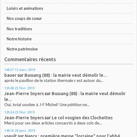
Loisirs et animations
Nos coups de coeur
Nos traditions
Notre histoire
Notre patrimoine
Commentaires récents
14h37
13
mars 2019
bauer
sur
Bussang (88) : la mairie veut démolir le...
après le pavillon de le station thermale c est autour du...
12h48
23
févr. 2019
Jean-Pierre Snyers
sur
Bussang (88) : la mairie veut démolir
le...
Oui, total soutien à J-F Michel! Une pétition ne...
12h24
23
févr. 2019
Jean-Pierre Snyers
sur
Le col vosgien des Clochettes
Merci pour ces deux articles consacrés à deux cols de...
14h16
29
janv. 2019
yseult
sur
Nancy : première messe "lorraine" pour l'abbé...