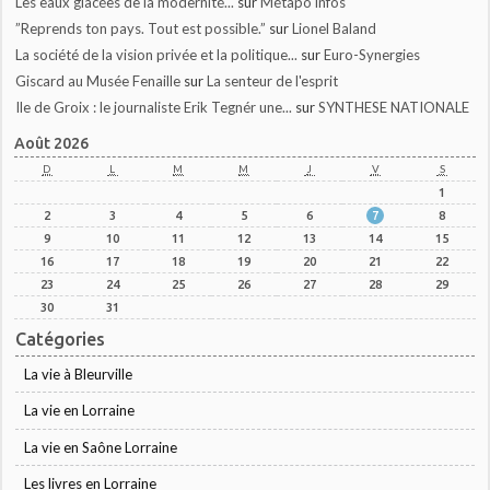
Les eaux glacées de la modernité...
sur
Métapo infos
”Reprends ton pays. Tout est possible.”
sur
Lionel Baland
La société de la vision privée et la politique...
sur
Euro-Synergies
Giscard au Musée Fenaille
sur
La senteur de l'esprit
Ile de Groix : le journaliste Erik Tegnér une...
sur
SYNTHESE NATIONALE
Août 2026
D
L
M
M
J
V
S
1
2
3
4
5
6
7
8
9
10
11
12
13
14
15
16
17
18
19
20
21
22
23
24
25
26
27
28
29
30
31
Catégories
La vie à Bleurville
La vie en Lorraine
La vie en Saône Lorraine
Les livres en Lorraine