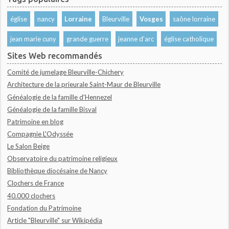
église
nancy
Lorraine
Bleurville
Vosges
saône lorraine
jean marie cuny
grande guerre
jeanne d'arc
église catholique
Sites Web recommandés
Comité de jumelage Bleurville-Chichery
Architecture de la prieurale Saint-Maur de Bleurville
Généalogie de la famille d'Hennezel
Généalogie de la famille Bisval
Patrimoine en blog
Compagnie L'Odyssée
Le Salon Beige
Observatoire du patrimoine religieux
Bibliothèque diocésaine de Nancy
Clochers de France
40.000 clochers
Fondation du Patrimoine
Article "Bleurville" sur Wikipédia