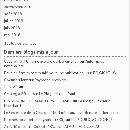
septembre 2018
août 2018
juillet 2018
juin 2018
mai 2018
Toutes les archives
Derniers blogs mis à jour
Caspienne : l’Ukraine a-t-elle délibérément...
sur
l'information
nationaliste
Peut-on être excommunié pour une publication...
sur
BELGICATHO
Coeur brûlant
sur
Raymond Alcovère
III, v-viii
sur
;_
Ce blog à 20 ans
sur
Le Blog de Louis-Paul
LES MEMBRES FONDATEURS DE L'ASP...
sur
Le Blog du Pasteur
Blanchard
Le Secrétaire de la Church of the Lutheran...
sur
Identité Luthérienne
Poèmes pour petits et grands (338)
sur
ET POURQUOI DONC ?
Activité de notre Compte ”X”...
sur
LAFAUTEAROUSSEAU