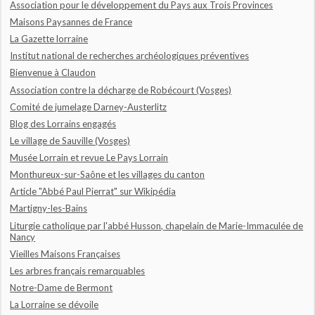
Association pour le développement du Pays aux Trois Provinces
Maisons Paysannes de France
La Gazette lorraine
Institut national de recherches archéologiques préventives
Bienvenue à Claudon
Association contre la décharge de Robécourt (Vosges)
Comité de jumelage Darney-Austerlitz
Blog des Lorrains engagés
Le village de Sauville (Vosges)
Musée Lorrain et revue Le Pays Lorrain
Monthureux-sur-Saône et les villages du canton
Article "Abbé Paul Pierrat" sur Wikipédia
Martigny-les-Bains
Liturgie catholique par l'abbé Husson, chapelain de Marie-Immaculée de
Nancy
Vieilles Maisons Françaises
Les arbres français remarquables
Notre-Dame de Bermont
La Lorraine se dévoile