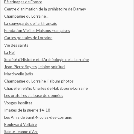
Pèlerinages de France
Centre d'animation de la préhistoire de Darney
Champagne ou Lorraine...
La sauvegarde de l'art français
Fondation Vieilles Maisons Françaises
Cartes postales de Lorraine
Vie des saints
La Nef
Société d'Histoire et d'Archéologie de la Lorraine
Jean-Pierre Snyers, le blog spirituel
Martinvelle jadis
Champagne ou Lorraine, l'album photos
Chapellenie Bhx Charles de Habsbourg-Lorraine
Les oratoires : la base de données
Vosges Insolites
Images de la guerre 14-18
Les Amis de Saint-Nicolas-des-Lorrains
Boulevard Voltaire
Sainte Jeanne d'Arc