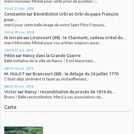
merci monsieur Michel pour cette prise de position !...
11h21
27
déc. 2018
Constantin
sur
Bénédiction Urbi et Orbi du pape François
pour...
merci pour cette belle image de notre Saint-Père François...
13h16
29
nov. 2018
le lorrain
sur
Lironcourt (88) : le Charmont, cadeau irréel du...
merci Monsieur Michel pour vos articles toujours aussi...
12h19
31
oct. 2018
Pétin
sur
Nancy dans la Grande Guerre
Belle initiative de la ville de Nancy ! Il est important...
08h15
18
oct. 2018
M. HULOT
sur
Brancourt (88) : le déluge du 26 juillet 1770
C'était déjà sûrement la faute au réchauffement...
08h23
05
oct. 2018
Victor
sur
Nancy : reconstitution du procès de 1816 du...
Bravo ! Belle reconstitution. Merci à ces associations de...
Carte