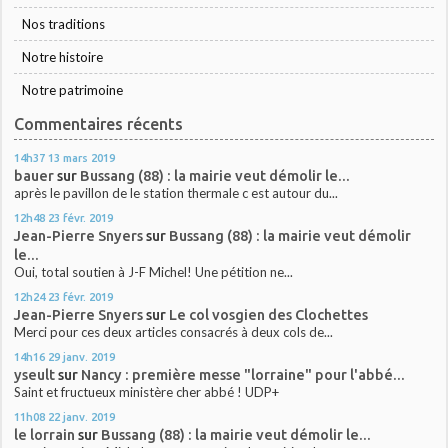
Nos traditions
Notre histoire
Notre patrimoine
Commentaires récents
14h37
13
mars 2019
bauer
sur
Bussang (88) : la mairie veut démolir le...
après le pavillon de le station thermale c est autour du...
12h48
23
févr. 2019
Jean-Pierre Snyers
sur
Bussang (88) : la mairie veut démolir
le...
Oui, total soutien à J-F Michel! Une pétition ne...
12h24
23
févr. 2019
Jean-Pierre Snyers
sur
Le col vosgien des Clochettes
Merci pour ces deux articles consacrés à deux cols de...
14h16
29
janv. 2019
yseult
sur
Nancy : première messe "lorraine" pour l'abbé...
Saint et fructueux ministère cher abbé ! UDP+
11h08
22
janv. 2019
le lorrain
sur
Bussang (88) : la mairie veut démolir le...